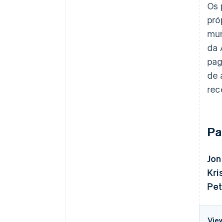
Os 
pró
mun
da 
pag
de 
rec
Pa
Jon
Kri
Pet
Vie