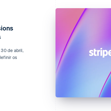
sions
s
30 de abril,
efinir os