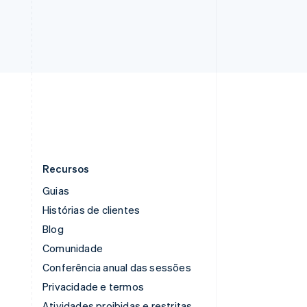
Singapura
English
简体中文
Suécia
Svenska
English
Suíça
Deutsch
Français
Italiano
English
Tailândia
ไทย
English
Recursos
Guias
Histórias de clientes
Blog
Comunidade
Conferência anual das sessões
Privacidade e termos
Atividades proibidas e restritas