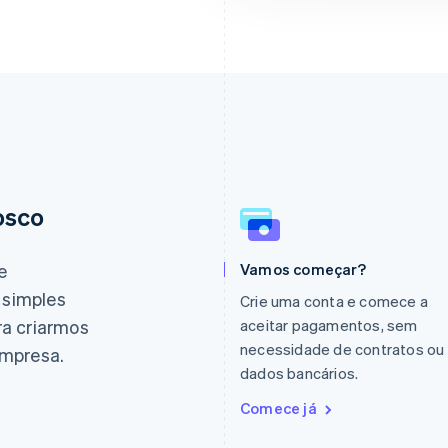
osco
Eslováquia
Itália
English
Italiano
English
Eslovênia
Japão
e
Vamos começar?
English
Italiano
日本語
English
 simples
Espanha
Letônia
Crie uma conta e comece a
Español
English
English
ra criarmos
aceitar pagamentos, sem
Estados Unidos
Liechtenstein
necessidade de contratos ou
empresa.
English
Español
简体中文
Deutsch
English
dados bancários.
Estônia
Lituânia
English
English
Comece já
Finlândia
Luxemburgo
English
Svenska
Français
Deutsch
English