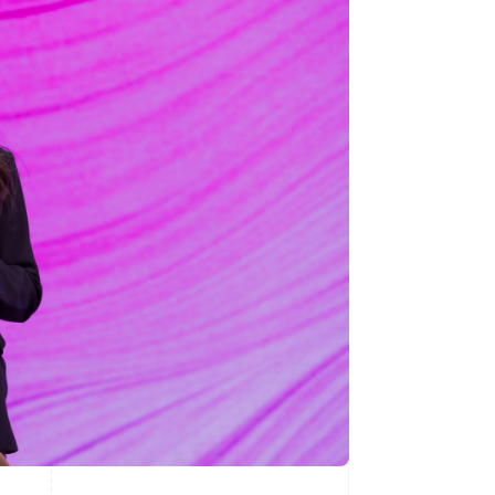
Stripe Sessions 2026
Veja como a Stripe está
construindo a
infraestrutura
econômica da IA.
Assista agora