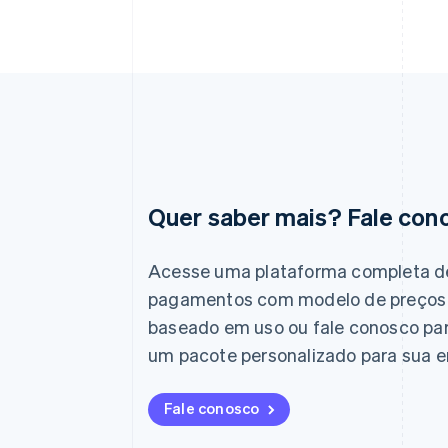
Quer saber mais? Fale con
Alemanha
Deutsch
English
Austrália
Acesse uma plataforma completa d
English
pagamentos com modelo de preços
Áustria
Deutsch
English
baseado em uso ou fale conosco pa
Bélgica
um pacote personalizado para sua 
Nederlands
Français
Deutsch
English
Brasil
Português
English
Fale conosco
Bulgária
English