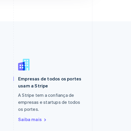
Polônia
English
Portugal
Empresas de todos os portes
Português
English
usam a Stripe
RAE de Hong Kong, China
English
简体中文
A Stripe tem a confiança de
Reino Unido
empresas e startups de todos
English
os portes.
República Tcheca
English
Saiba mais
Romênia
English