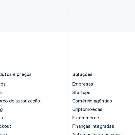
França
Malásia
Français
English
English
简体中文
Gibraltar
Malta
English
English
Grécia
México
English
Español
English
Hungria
Noruega
English
English
Índia
Nova Zelândia
English
English
Irlanda
Países Baixos
English
Nederlands
English
dutos e preços
Soluções
ços
Empresas
s
Startups
rço de autorização
Comércio agêntico
ng
Criptomoedas
tal
E-commerce
ckout
Finanças integradas
mate
Automação de finanças