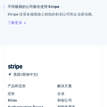
匈牙利
English
不同规模的公司都在使用 Stripe
意大利
Stripe 深受各规模雄心勃勃的初创公司和企业家信赖。
Italiano
English
印度
了解更多
English
英国
English
直布罗陀
English
中国内地
简体中文
English
中国香港特别行政区
English
简体中文
美国 (简体中文)
产品和定价
解决方案
定价
企业
Atlas
初创公司
Authorization Boost
智能体商务