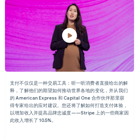
加密货币
上
Stripe Sigma
产品路线图
SaaS
自定义报告
购买
Terminal
Sessions 年度大会
线下支付
Data Pipeline
招聘
数据同步
Authorization
资讯中心
Boost
资源
Stripe Press
支付成功率优
按行业
化
应用集成
Link
AI 企业
代码示例
加速结账
创作者经济
开发者博客
联系
Financial
游戏
API 状态
Connections
酒店、旅游与休闲
联系销售
关联金融账户
保险
成为合作伙伴
数据
媒体与娱乐
非营利组织
专业服务
支付不仅仅是一种交易工具：听一听消费者直接给出的解
公共部门
释，了解他们的期望如何推动世界各地的变化，并从我们
零售
更多
的 American Express 和 Capital One 合作伙伴那里获
Product roadmap
得专家给出的应对建议。您还将了解如何打造支付体验，
了解未来规划
以增加收入并提高品牌忠诚度——Stripe 上的一些商家因
生态系统
Radar
此收入增长了 10.5%。
欺诈防范
合作伙伴
Atlas
Stripe App Marketplace
初创企业注册