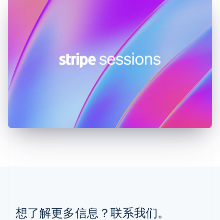
拉脱维亚
English
立陶宛
English
列支敦士登
Deutsch
English
卢森堡
Français
Deutsch
English
罗马尼亚
English
马尔他
English
马来西亚
English
简体中文
美国
English
Español
简体中文
墨西哥
Español
English
挪威
English
葡萄牙
想了解更多信息？联系我们。
Português
English