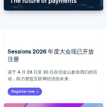
The future of payments
保加利亚
English
比利时
Nederlands
Français
Deutsch
English
波兰
English
丹麦
English
德国
Deutsch
English
法国
Sessions 2026 年度大会现已开放
Français
English
注册
芬兰
English
Svenska
荷兰
请于 4 月 28 日至 30 日在旧金山参加我们的活
Nederlands
English
动，助力塑造互联网经济的未来。
加拿大
English
Français
捷克
Register now
English
克罗地亚
English
Italiano