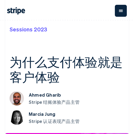
Sessions 2023
按企业阶段
文档
学习
支付
营收
资金管理
平台
易市
大型企业
Stripe 文档
博客
Payments
Billing
Treasury
初创企业
API 参考文档
客户案例
在线支付
经常性收入
Con
库与 SDK
指南
为什么支付体验就是
企业财务
Managed
Metronome
Stripe Apps
Payments
按用量计费
Global
平台
备案商家解决
Payouts
Subscriptions
Capi
客户体验
按应用场景
方案
平
支持
向第三方
订阅管理
Payment links
客户
指南
智能体商务
打款
Invoicing
Trea
加密货币
获取支持
无代码支付
一次性或定期
Capital
平
Ahmed Gharib
电子商务
接受线上付款
托管支持方案
企业融资
Checkout
账单
嵌入
嵌入式金融
实施预置结账流程
专业服务
预构建支付界
Crypto
Stripe 结账体验产品主管
Tax
融服
财务自动化
构建平台或交易市场
钱包、稳
面
销售税和增值
Iss
全球化企业
管理订阅
定币发行
Elements
税自动化
实体
Marcia Jung
应用内支付
提供按用量计费
灵活的 UI 组件
和发卡基
Crypto
Revenue
虚拟
Stripe 认证表现产品主管
交易市场
发行稳定币支持的支付卡
Onramp
支付方式
Recognition
础设施
公司
资金管理
通过智能体配置和管理服
可嵌入的
支持 125 种以
会计自动化
平台
务