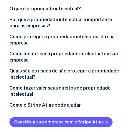
O que é propriedade intelectual?
Ecossistema
Por que a propriedade intelectual é importante
para as empresas?
Stripe Sessions 2026
Parceiros
Stripe App Marketplace
Veja como a Stripe está construindo a infraestrutura econô
Como proteger a propriedade intelectual da sua
Assista agora
empresa
Como identificar a propriedade intelectual da sua
empresa
Quais são os riscos de não proteger a propriedade
intelectual?
Como fazer valer seus direitos de propriedade
intelectual
Como o Stripe Atlas pode ajudar
Como se inscrever no Atlas
Constitua sua empresa com o Stripe Atlas
Aceitar pagamentos e operar financeiramente