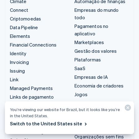
Climate
Automação de finanças
Connect
Empresas do mundo
todo
Criptomoedas
Pagamentos no
Data Pipeline
aplicativo
Elements
Marketplaces
Financial Connections
Gestão dos valores
Identity
Plataformas
Invoicing
SaaS
Issuing
Empresas de IA
Link
Economia de criadores
Managed Payments
Jogos
Links de pagamento
Hospitalidade, viagens e
Payments
You’re viewing our website for Brazil, but it looks like you’re
lazer
Payouts
in the United States.
Seguros
Radar
Switch to the United States site
Mídia e entretenimento
Revenue Recognition
Organizações sem fins