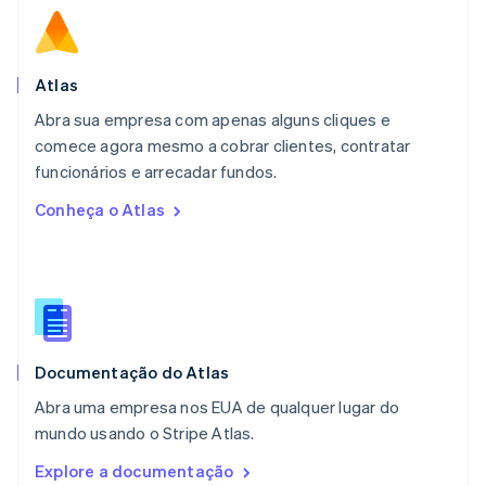
Malta
English
México
Español
English
Atlas
Noruega
Abra sua empresa com apenas alguns cliques e
English
comece agora mesmo a cobrar clientes, contratar
Nova Zelândia
English
funcionários e arrecadar fundos.
Países Baixos
Conheça o Atlas
Nederlands
English
Polônia
English
Portugal
Português
English
RAE de Hong Kong, China
English
简体中文
Documentação do Atlas
Reino Unido
English
Abra uma empresa nos EUA de qualquer lugar do
República Tcheca
mundo usando o Stripe Atlas.
English
Romênia
Explore a documentação
English