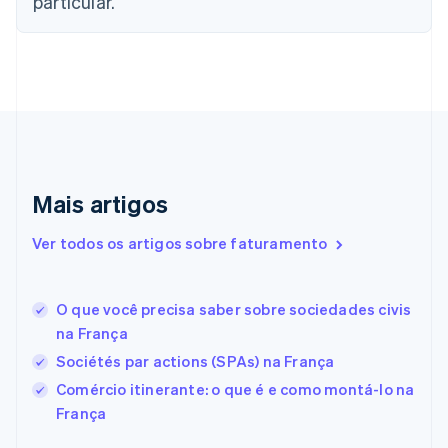
particular.
Croácia
English
Italiano
Dinamarca
English
Emirados Árabes Unidos
English
Eslováquia
English
Eslovênia
Mais artigos
English
Italiano
Espanha
Ver todos os artigos sobre faturamento
Español
English
Estados Unidos
English
Español
简体中文
Estônia
O que você precisa saber sobre sociedades civis
English
na França
Finlândia
Sociétés par actions (SPAs) na França
English
Svenska
França
Comércio itinerante: o que é e como montá-lo na
Français
English
França
Gibraltar
English