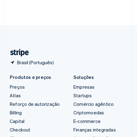
Singapura
English
简体中文
Suécia
Svenska
English
Suíça
Deutsch
Français
Italiano
English
Tailândia
ไทย
English
Brasil (Português)
Produtos e preços
Soluções
Preços
Empresas
Atlas
Startups
Reforço de autorização
Comércio agêntico
Billing
Criptomoedas
Capital
E-commerce
Checkout
Finanças integradas