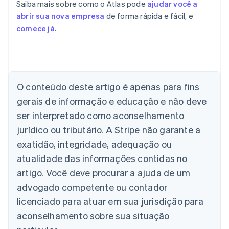
Saiba mais sobre como o Atlas pode
ajudar você a
abrir sua nova empresa
de forma rápida e fácil, e
comece já
.
Alemanha
Deutsch
English
Austrália
English
O conteúdo deste artigo é apenas para fins
Áustria
gerais de informação e educação e não deve
Deutsch
English
Bélgica
ser interpretado como aconselhamento
Nederlands
Français
Deutsch
English
jurídico ou tributário. A Stripe não garante a
Brasil
exatidão, integridade, adequação ou
Português
English
Bulgária
atualidade das informações contidas no
English
artigo. Você deve procurar a ajuda de um
Canadá
advogado competente ou contador
English
Français
China continental
licenciado para atuar em sua jurisdição para
简体中文
English
aconselhamento sobre sua situação
Chipre
English