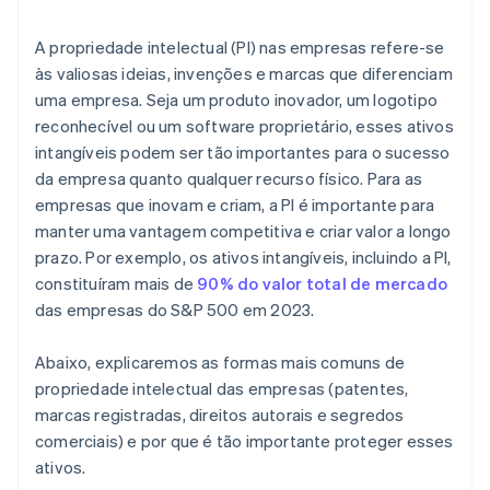
antes da chegada do EIN
Compra de ações de fundador sem dinheiro em
A propriedade intelectual (PI) nas empresas refere-se
espécie
às valiosas ideias, invenções e marcas que diferenciam
uma empresa. Seja um produto inovador, um logotipo
Envio automático da eleição fiscal 83(b)
reconhecível ou um software proprietário, esses ativos
Documentos legais empresariais de padrão
intangíveis podem ser tão importantes para o sucesso
internacional
da empresa quanto qualquer recurso físico. Para as
empresas que inovam e criam, a PI é importante para
Um ano gratuito de Stripe Payments, além de 50 mil
manter uma vantagem competitiva e criar valor a longo
dólares em créditos e descontos de parceiros
prazo. Por exemplo, os ativos intangíveis, incluindo a PI,
constituíram mais de
90% do valor total de mercado
das empresas do S&P 500 em 2023.
Abaixo, explicaremos as formas mais comuns de
propriedade intelectual das empresas (patentes,
marcas registradas, direitos autorais e segredos
comerciais) e por que é tão importante proteger esses
ativos.