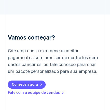
Grécia
English
Hungria
English
Índia
English
Irlanda
Vamos começar?
English
Itália
Crie uma conta e comece a aceitar
Italiano
English
Japão
pagamentos sem precisar de contratos nem
日本語
English
dados bancários, ou fale conosco para criar
Letônia
English
um pacote personalizado para sua empresa.
Liechtenstein
Deutsch
English
Comece agora
Lituânia
English
Fale com a equipe de vendas
Luxemburgo
Français
Deutsch
English
Malásia
English
简体中文