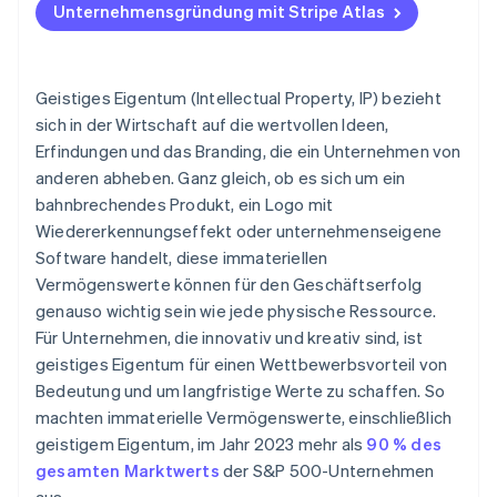
Unternehmensgründung mit Stripe Atlas
Zahlungen und Bankgeschäfte vor Erhalt der EIN-
Nummer nutzen
Gründungsaktien ohne Einsatz eigener Mittel
Geistiges Eigentum (Intellectual Property, IP) bezieht
erwerben
sich in der Wirtschaft auf die wertvollen Ideen,
Erfindungen und das Branding, die ein Unternehmen von
Automatische Einreichung des 83(b)-
anderen abheben. Ganz gleich, ob es sich um ein
Steuerformulars
bahnbrechendes Produkt, ein Logo mit
Hochwertige rechtliche Unternehmensdokumente
Wiedererkennungseffekt oder unternehmenseigene
Software handelt, diese immateriellen
Ein Jahr Stripe Payments kostenlos, plus
Vermögenswerte können für den Geschäftserfolg
Partnergutschriften und Rabatte im Wert von
50.000 USD
genauso wichtig sein wie jede physische Ressource.
Für Unternehmen, die innovativ und kreativ sind, ist
geistiges Eigentum für einen Wettbewerbsvorteil von
Bedeutung und um langfristige Werte zu schaffen. So
machten immaterielle Vermögenswerte, einschließlich
geistigem Eigentum, im Jahr 2023 mehr als
90 % des
gesamten Marktwerts
der S&P 500-Unternehmen