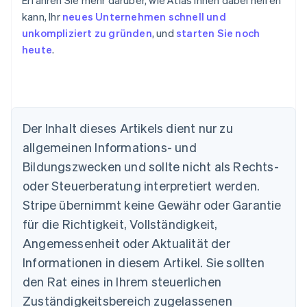
Erfahren Sie mehr darüber, wie Atlas Ihnen dabei helfen
kann, Ihr
neues Unternehmen schnell und
unkompliziert zu gründen
, und
starten Sie noch
heute
.
Der Inhalt dieses Artikels dient nur zu
Australien
allgemeinen Informations- und
English
Belgien
Bildungszwecken und sollte nicht als Rechts-
Nederlands
Français
Deutsch
English
oder Steuerberatung interpretiert werden.
Brasilien
Stripe übernimmt keine Gewähr oder Garantie
Português
English
Bulgarien
für die Richtigkeit, Vollständigkeit,
English
Angemessenheit oder Aktualität der
Dänemark
Informationen in diesem Artikel. Sie sollten
English
Deutschland
den Rat eines in Ihrem steuerlichen
Deutsch
English
Zuständigkeitsbereich zugelassenen
Estland