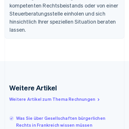
English
kompetenten Rechtsbeistands oder von einer
Festlandchina
Steuerberatungsstelle einholen und sich
简体中文
English
Finnland
hinsichtlich Ihrer speziellen Situation beraten
English
Svenska
lassen.
Frankreich
Français
English
Gibraltar
English
Griechenland
English
Indien
English
Irland
Weitere Artikel
English
Italien
Italiano
English
Weitere Artikel zum Thema Rechnungen
Japan
日本語
English
Kanada
Was Sie über Gesellschaften bürgerlichen
English
Français
Rechts in Frankreich wissen müssen
Kroatien