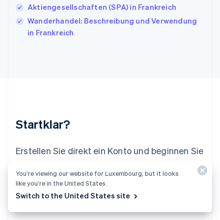
English
Italiano
Aktiengesellschaften (SPA) in Frankreich
Lettland
Wanderhandel: Beschreibung und Verwendung
English
in Frankreich
Liechtenstein
Deutsch
English
Litauen
English
Luxemburg
Français
Deutsch
English
Malaysia
English
简体中文
Malta
Startklar?
English
Mexiko
Español
English
Erstellen Sie direkt ein Konto und beginnen Sie
Neuseeland
mit dem Akzeptieren von Zahlungen. Unser
English
You’re viewing our website for Luxembourg, but it looks
Niederlande
Sales-Team berät Sie gerne und gestaltet für
like you’re in the United States.
Nederlands
English
Sie ein individuelles Angebot, das ganz auf Ihr
Switch to the United States site
Norwegen
Unternehmen abgestimmt ist.
English
Österreich