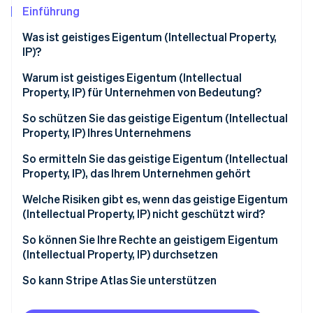
Betrugsprävention
Ecosystem
Einführung
Atlas
Was ist geistiges Eigentum (Intellectual Property,
Start-up-Gründung
Partner
IP)?
Stripe App-Marktplatz
Climate
CO₂-Entnahme
Warum ist geistiges Eigentum (Intellectual
Property, IP) für Unternehmen von Bedeutung?
Identity
Online-Identitätsprüfung
So schützen Sie das geistige Eigentum (Intellectual
Property, IP) Ihres Unternehmens
So ermitteln Sie das geistige Eigentum (Intellectual
Property, IP), das Ihrem Unternehmen gehört
Stripe-Sessions 2026
Welche Risiken gibt es, wenn das geistige Eigentum
Erfahren Sie, wie Stripe Lösungen für die Wirts
(Intellectual Property, IP) nicht geschützt wird?
Jetzt ansehen
So können Sie Ihre Rechte an geistigem Eigentum
(Intellectual Property, IP) durchsetzen
So kann Stripe Atlas Sie unterstützen
Bei Atlas eine Unternehmensgründung beantragen