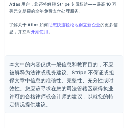
Deutsch
English
Atlas 用户，您还将解锁 Stripe 专属权益——最高 10 万
澳大利亚
美元交易额的全年免费支付处理服务。
English
巴西
Português
English
了解关于 Atlas 如何
助您快速轻松地创立新企业
的更多信
保加利亚
息，并立即
开始使用
。
English
比利时
Nederlands
Français
Deutsch
English
波兰
English
丹麦
本文中的内容仅供一般信息和教育目的，不应
English
被解释为法律或税务建议。Stripe 不保证或担
德国
保文章中信息的准确性、完整性、充分性或时
Deutsch
English
法国
效性。您应该寻求在您的司法管辖区获得执业
Français
English
许可的合格律师或会计师的建议，以就您的特
芬兰
定情况提供建议。
English
Svenska
荷兰
Nederlands
English
加拿大