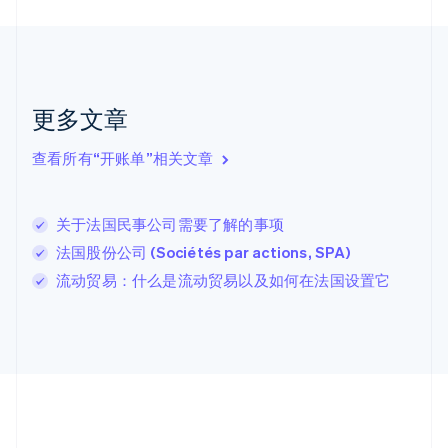
English
Français
捷克
English
克罗地亚
English
Italiano
拉脱维亚
更多文章
English
立陶宛
查看所有“开账单”相关文章
English
列支敦士登
Deutsch
English
卢森堡
关于法国民事公司需要了解的事项
Français
Deutsch
English
法国股份公司 (Sociétés par actions, SPA)
罗马尼亚
流动贸易：什么是流动贸易以及如何在法国设置它
English
马尔他
English
马来西亚
English
简体中文
美国
English
Español
简体中文
墨西哥