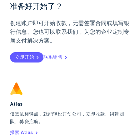
Español
English
准备好开始了？
挪威
English
葡萄牙
创建账户即可开始收款，无需签署合同或填写银
Português
English
行信息。您也可以联系我们，为您的企业定制专
日本
日本語
English
属支付解决方案。
瑞典
Svenska
English
瑞士
立即开始
联系销售
Deutsch
Français
Italiano
English
塞浦路斯
English
斯洛伐克
English
斯洛文尼亚
English
Italiano
Atlas
泰国
ไทย
English
仅需鼠标轻点，就能轻松开创公司，立即收款、组建团
希腊
队、募资启航。
English
探索 Atlas
西班牙