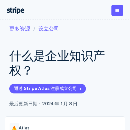
更多资源
设立公司
按企业阶段
文档
学习
支付
营收
资金管
平台
理
易市
大型企业
Stripe 文档
博客
Payments
Billing
初创企业
API 参考文档
客户案例
什么是企业知识产
在线支付
经常性收入
Global
Conn
库与 SDK
指南
Payment links
Metronome
Payouts
Stripe Apps
按用量计费
平台
权？
无代码支付
Subscriptions
向第三
按应用场景
Checkout
方打款
支持
预构建支付界
订阅管理
Crypto
指南
智能体商务
面
Invoicing
钱包、
加密货币
获取支持
一次性或定期
Elements
通过 Stripe Atlas 注册成立公司
稳定币
电子商务
接受线上付款
托管支持方案
灵活的 UI 组件
账单
发行和
嵌入式金融
实施预置结账流程
专业服务
Payment
Tax
发卡基
财务自动化
构建平台或交易市场
最后更新日期：2024 年 1 月 8 日
methods
销售税和增值
础设施
全球化企业
管理订阅
接入 125+ 种支
税自动化
应用内支付
提供按用量计费
付方式
Revenue
交易市场
发行稳定币支持的支付卡
Terminal
Recognition
公司
资金管理
通过智能体配置和管理服
线下支付
会计自动化
Atlas
平台
务