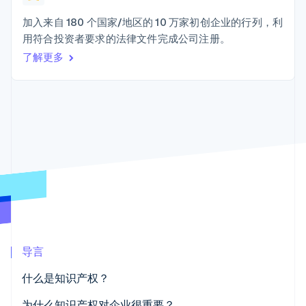
Authorization
Stripe Sigma
产品路线图
SaaS
Boost
自定义报告
Sessions 年度大会
加入来自 180 个国家/地区的 10 万家初创企业的行列，利
支付成功率优
Data Pipeline
招聘
用符合投资者要求的法律文件完成公司注册。
化
数据同步
资讯中心
Link
资源
了解更多
Stripe Press
加速结账
按行业
应用集成
AI 企业
代码示例
创作者经济
开发者博客
联系
游戏
API 状态
更多
酒店、旅游与休闲
联系销售
Product roadmap
保险
成为合作伙伴
了解未来规划
媒体与娱乐
非营利组织
Radar
专业服务
欺诈防范
公共部门
Atlas
零售
初创企业注册
Climate
碳移除
导言
生态系统
什么是知识产权？
合作伙伴
Stripe App Marketplace
为什么知识产权对企业很重要？