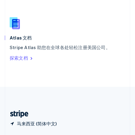
Español
English
新加坡
English
简体中文
新西兰
English
匈牙利
English
Atlas 文档
意大利
Stripe Atlas 助您在全球各处轻松注册美国公司。
Italiano
English
印度
探索文档
English
英国
English
直布罗陀
English
中国内地
简体中文
English
中国香港特别行政区
English
简体中文
马来西亚 (简体中文)