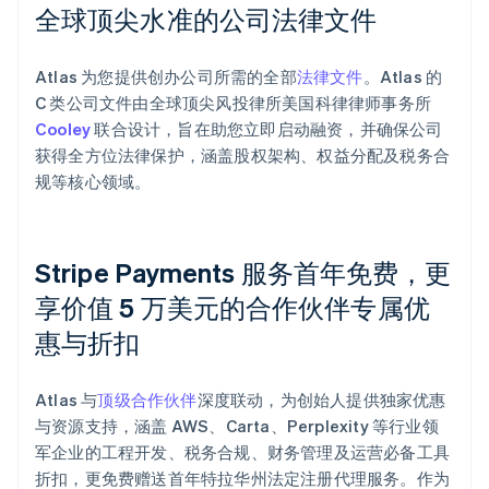
全球顶尖水准的公司法律文件
Atlas 为您提供创办公司所需的全部
法律文件
。Atlas 的
C 类公司文件由全球顶尖风投律所美国科律律师事务所
Cooley
联合设计，旨在助您立即启动融资，并确保公司
获得全方位法律保护，涵盖股权架构、权益分配及税务合
规等核心领域。
Stripe Payments 服务首年免费，更
享价值 5 万美元的合作伙伴专属优
惠与折扣
阿联酋
English
爱尔兰
Atlas 与
顶级合作伙伴
深度联动，为创始人提供独家优惠
English
爱沙尼亚
与资源支持，涵盖 AWS、Carta、Perplexity 等行业领
English
军企业的工程开发、税务合规、财务管理及运营必备工具
奥地利
折扣，更免费赠送首年特拉华州法定注册代理服务。作为