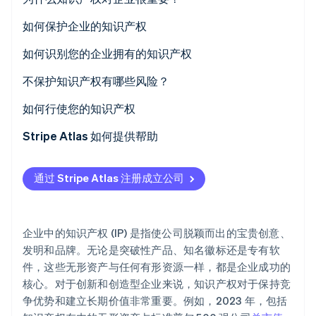
Stripe Sessions 2026
如何保护企业的知识产权
了解 Stripe 如何为 AI 构建经济基础设施。
立即观看
如何识别您的企业拥有的知识产权
不保护知识产权有哪些风险？
如何行使您的知识产权
Stripe Atlas 如何提供帮助
申请使用 Atlas 注册公司
通过 Stripe Atlas 注册成立公司
在获取雇主识别号 (EIN) 前开通收款和银行服务
无现金创始人股权认购
企业中的知识产权 (IP) 是指使公司脱颖而出的宝贵创意、
自动提交 83 (b) 税务申报
发明和品牌。无论是突破性产品、知名徽标还是专有软
件，这些无形资产与任何有形资源一样，都是企业成功的
全球顶尖水准的公司法律文件
核心。对于创新和创造型企业来说，知识产权对于保持竞
Stripe Payments 服务首年免费，更享价值 5 万美元的
争优势和建立长期价值非常重要。例如，2023 年，包括