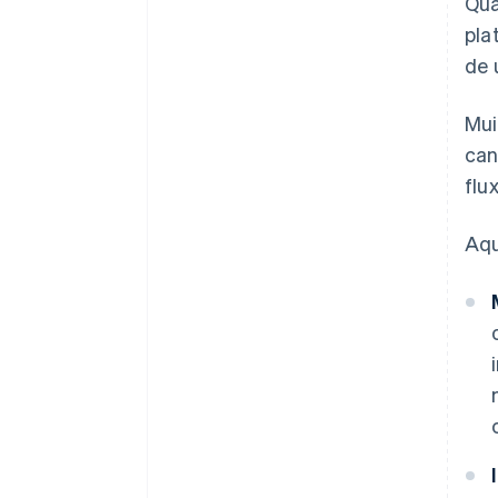
Qua
pla
de 
Mui
can
flu
Aqu