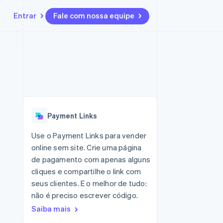
Entrar
Fale com nossa equipe
Recursos
Ecossistema
Contato
 marketplaces
Mais
Integrações de aplicativos
Parceiros
Fale com a equipe de vendas
Product roadmap
sões
Exemplos de códigos
Stripe App Marketplace
Seja um parceiro
Veja o que está chegando
ara plataformas
Blog de desenvolvedores
zer
Status da API
Radar
Prevenção de fraudes
Payment Links
Atlas
ativos
Incorporação de startups
Use o Payment Links para vender
online sem site. Crie uma página
Climate
Remoção de carbono
de pagamento com apenas alguns
cliques e compartilhe o link com
seus clientes. E o melhor de tudo:
não é preciso escrever código.
Saiba mais