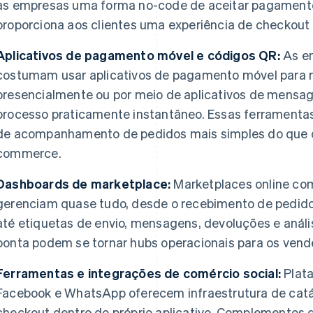
às empresas uma forma no-code de aceitar pagamen
proporciona aos clientes uma experiência de checkout 
Aplicativos de pagamento móvel e códigos QR:
As e
costumam usar aplicativos de pagamento móvel para r
presencialmente ou por meio de aplicativos de mensa
processo praticamente instantâneo. Essas ferramenta
de acompanhamento de pedidos mais simples do que o
commerce.
Dashboards de marketplace:
Marketplaces online c
gerenciam quase tudo, desde o recebimento de pedid
até etiquetas de envio, mensagens, devoluções e análi
ponta podem se tornar hubs operacionais para os vend
Ferramentas e integrações de comércio social:
Plat
Facebook e WhatsApp oferecem infraestrutura de catá
checkout dentro do próprio aplicativo. Complementos