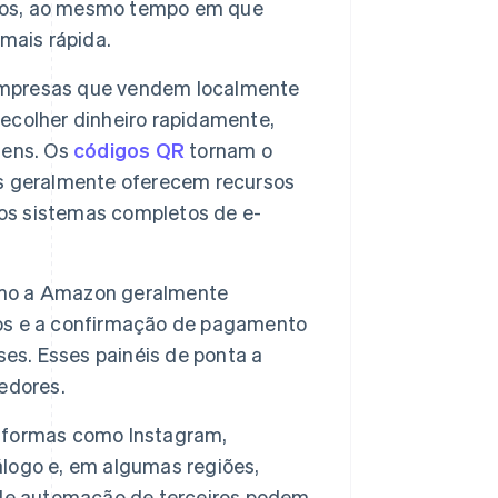
tos, ao mesmo tempo em que
mais rápida.
mpresas que vendem localmente
ecolher dinheiro rapidamente,
gens. Os
códigos QR
tornam o
s geralmente oferecem recursos
s sistemas completos de e-
omo a Amazon geralmente
os e a confirmação de pagamento
ses. Esses painéis de ponta a
edores.
aformas como Instagram,
logo e, em algumas regiões,
 de automação de terceiros podem