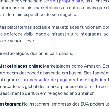
ndo você vende sem ter
seu próprio site
, os cliente
taformas sociais, marketplaces ou outros canais que el
um domínio específico do seu negócio.
tas plataformas sociais e marketplaces funcionam com
ais oferece visibilidade e infraestrutura integradas
xo de vendas leve.
i estão alguns dos principais canais:
Marketplaces online:
Marketplaces como Amazon, Etsy
oferecem descoberta baseada em busca. Eles também 
integrados,
processador de pagamentos e logística
.
mercadorias global dos marketplaces online foi de cer
crescimento de 10% em relação ao ano anterior.
Instagram:
No Instagram, empresas dos EUA podem usa