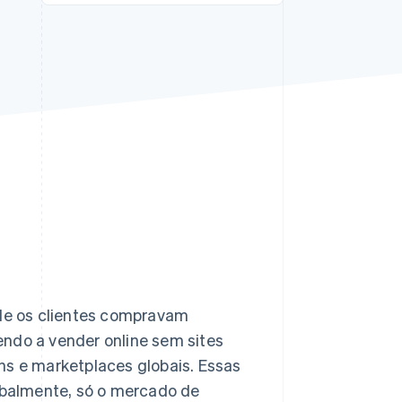
Stripe Sessions 2026
Veja como a Stripe está
construindo a
infraestrutura
econômica da IA.
Assista agora
nde os clientes compravam
endo a vender online sem sites
ns e marketplaces globais. Essas
balmente, só o mercado de