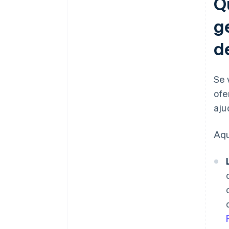
Q
g
d
Se 
ofe
aju
Aqu