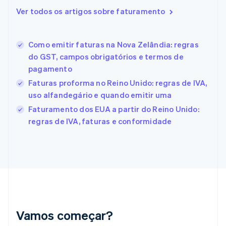
English
Italiano
Ver todos os artigos sobre faturamento
Espanha
Español
English
Estados Unidos
Como emitir faturas na Nova Zelândia: regras
English
Español
简体中文
Estônia
do GST, campos obrigatórios e termos de
English
pagamento
Finlândia
Faturas proforma no Reino Unido: regras de IVA,
English
Svenska
França
uso alfandegário e quando emitir uma
Français
English
Faturamento dos EUA a partir do Reino Unido:
Gibraltar
regras de IVA, faturas e conformidade
English
Grécia
English
Hungria
English
Índia
English
Irlanda
English
Vamos começar?
Itália