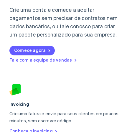
Italiano
English
Japão
Crie uma conta e comece a aceitar
日本語
English
pagamentos sem precisar de contratos nem
Letônia
dados bancários, ou fale conosco para criar
English
Liechtenstein
um pacote personalizado para sua empresa.
Deutsch
English
Lituânia
English
Comece agora
Luxemburgo
Fale com a equipe de vendas
Français
Deutsch
English
Malásia
English
简体中文
Malta
English
México
Español
English
Noruega
Invoicing
English
Crie uma fatura e envie para seus clientes em poucos
Nova Zelândia
English
minutos, sem escrever código.
Países Baixos
Conheça o Invoicing
Nederlands
English