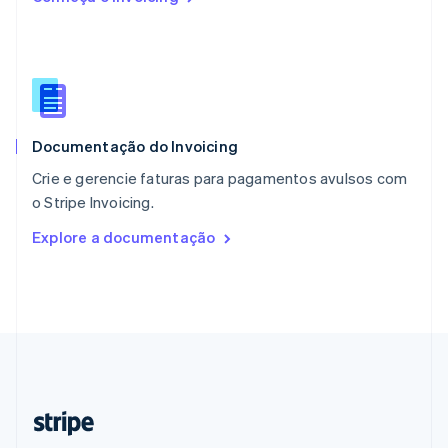
Polônia
English
Portugal
Português
English
RAE de Hong Kong, China
English
简体中文
Documentação do Invoicing
Reino Unido
English
Crie e gerencie faturas para pagamentos avulsos com
República Tcheca
o Stripe Invoicing.
English
Romênia
Explore a documentação
English
Singapura
English
简体中文
Suécia
Svenska
English
Suíça
Deutsch
Français
Italiano
English
Tailândia
ไทย
English