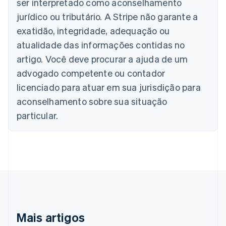
ser interpretado como aconselhamento
Deutsch
English
Bélgica
jurídico ou tributário. A Stripe não garante a
Nederlands
Français
Deutsch
English
exatidão, integridade, adequação ou
Brasil
atualidade das informações contidas no
Português
English
Bulgária
artigo. Você deve procurar a ajuda de um
English
advogado competente ou contador
Canadá
English
Français
licenciado para atuar em sua jurisdição para
China continental
aconselhamento sobre sua situação
简体中文
English
Chipre
particular.
English
Croácia
English
Italiano
Dinamarca
English
Emirados Árabes Unidos
English
Eslováquia
English
Mais artigos
Eslovênia