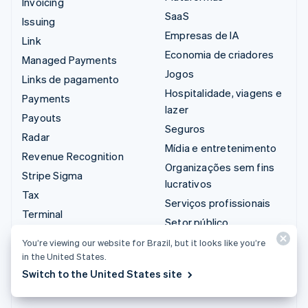
Invoicing
SaaS
Issuing
Empresas de IA
Link
Economia de criadores
Managed Payments
Jogos
Links de pagamento
Hospitalidade, viagens e
Payments
lazer
Payouts
Seguros
Radar
Mídia e entretenimento
Revenue Recognition
Organizações sem fins
Stripe Sigma
lucrativos
Tax
Serviços profissionais
Terminal
Setor público
Treasury
Varejo
You’re viewing our website for Brazil, but it looks like you’re
in the United States.
Switch to the United States site
Integrações e soluções
personalizadas