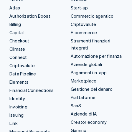
Atlas
Start-up
Authorization Boost
Commercio agentico
Billing
Criptovalute
Capital
E-commerce
Checkout
Strumenti finanziari
integrati
Climate
Automazione per finanza
Connect
Aziende globali
Criptovalute
Pagamenti in-app
Data Pipeline
Marketplace
Elements
Gestione del denaro
Financial Connections
Piattaforme
Identity
SaaS
Invoicing
Aziende di IA
Issuing
Creator economy
Link
Gaming
Managed Payments