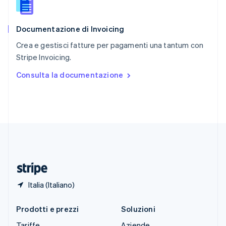
Slovacchia
English
Documentazione di Invoicing
Slovenia
English
Italiano
Crea e gestisci fatture per pagamenti una tantum con
Spagna
Stripe Invoicing.
Español
English
Stati Uniti
Consulta la documentazione
English
Español
简体中文
Svezia
Svenska
English
Svizzera
Deutsch
Français
Italiano
English
Thailandia
ไทย
English
Ungheria
English
Italia (Italiano)
Prodotti e prezzi
Soluzioni
Tariffe
Aziende