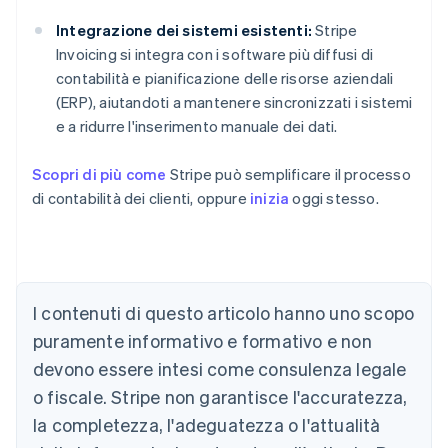
Integrazione dei sistemi esistenti:
Stripe
Invoicing si integra con i software più diffusi di
contabilità e pianificazione delle risorse aziendali
(ERP), aiutandoti a mantenere sincronizzati i sistemi
e a ridurre l'inserimento manuale dei dati.
Scopri di più come
Stripe può semplificare il processo
di contabilità dei clienti, oppure
inizia
oggi stesso.
Australia
English
Austria
I contenuti di questo articolo hanno uno scopo
Deutsch
English
puramente informativo e formativo e non
Belgio
devono essere intesi come consulenza legale
Nederlands
Français
Deutsch
English
Brasile
o fiscale. Stripe non garantisce l'accuratezza,
Português
English
la completezza, l'adeguatezza o l'attualità
Bulgaria
English