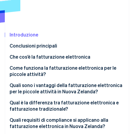
Scopri cosa ti aspetta
Radar
Ecosistema
Prevenzione delle frodi
Partner
Atlas
Stripe App Marketplace
Costituzione di start-up
Introduzione
Climate
Conclusioni principali
Rimozione del carbonio
Che cos’è la fatturazione elettronica
Identity
Verifica online dell'identità
Come funziona la fatturazione elettronica per le
piccole attività?
Quali sono i vantaggi della fatturazione elettronica
per le piccole attività in Nuova Zelanda?
Stripe Sessions 2026
Qual è la differenza tra fatturazione elettronica e
Scopri come Stripe sta costruendo l'infrastruttura economi
Guarda ora
fatturazione tradizionale?
Quali requisiti di compliance si applicano alla
fatturazione elettronica in Nuova Zelanda?