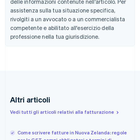
delle informazioni contenute nell'articolo. Per
Canada
assistenza sulla tua situazione specifica,
English
Français
Cina continentale
rivolgiti a un avvocato o a un commercialista
简体中文
English
competente e abilitato all'esercizio della
Cipro
professione nella tua giurisdizione.
English
Croazia
English
Italiano
Danimarca
English
Emirati Arabi Uniti
English
Estonia
English
Finlandia
Altri articoli
English
Svenska
Francia
Vedi tutti gli articoli relativi alla fatturazione
Français
English
Germania
Deutsch
English
Come scrivere fatture in Nuova Zelanda: regole
Giappone
日本語
English