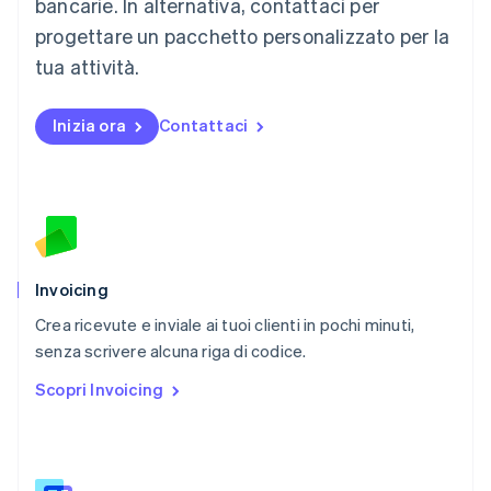
bancarie. In alternativa, contattaci per
Messico
progettare un pacchetto personalizzato per la
Español
English
Norvegia
tua attività.
English
Nuova Zelanda
Inizia ora
Contattaci
English
Paesi Bassi
Nederlands
English
Polonia
English
Portogallo
Português
English
RAS di Hong Kong, Cina
Invoicing
English
简体中文
Crea ricevute e inviale ai tuoi clienti in pochi minuti,
Regno Unito
English
senza scrivere alcuna riga di codice.
Repubblica Ceca
Scopri Invoicing
English
Romania
English
Singapore
English
简体中文