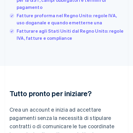
per la GST, campi obbligatori e termini di
Gibilterra
pagamento
English
Fatture proforma nel Regno Unito: regole IVA,
Grecia
uso doganale e quando emetterne una
English
India
Fatturare agli Stati Uniti dal Regno Unito: regole
English
IVA, fatture e compliance
Irlanda
English
Italia
Italiano
English
Lettonia
English
Liechtenstein
Deutsch
English
Lituania
Tutto pronto per iniziare?
English
Lussemburgo
Crea un account e inizia ad accettare
Français
Deutsch
English
Malaysia
pagamenti senza la necessità di stipulare
English
简体中文
contratti o di comunicare le tue coordinate
Malta
English