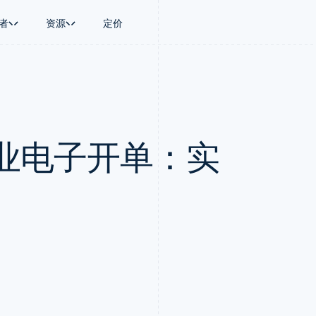
者
资源
定价
景
指南
按行业
公司
资金管理
平台和交易市
商务
持
接受线上付款
AI 企业
产品路线图
Treasury
Connect
币
持方案
实施预置结账流程
创作者经济
Sessions 年度大会
企业财务
平台支付
务
务
构建平台或交易市场
游戏
招聘
Global Payouts
Capital 平台
业电子开单：实
金融
管理订阅
酒店、旅游与休闲
资讯中心
向第三方打款
客户融资
动化
提供按用量计费
保险
Stripe Press
Capital
Treasury 平
企业
发行稳定币支持的支付卡
媒体与娱乐
企业融资
嵌入式金融服
支付
通过智能体配置和管理服务
非营利组织
Crypto
Issuing
场
专业服务
钱包、稳定币发行和发卡基础设
实体卡和虚拟
理
公共部门
施
零售
化
Crypto Onramp
on
可嵌入的加密货币购买