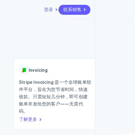
登录
联系销售
资源
生态系统
联系
场
更多
应用集成
合作伙伴
联系销售
Product roadmap
代码示例
Stripe App Marketplace
成为合作伙伴
了解未来规划
开发者博客
版
API 状态
Radar
欺诈防范
台版
Invoicing
务
Atlas
初创企业注册
Stripe Invoicing 是一个全球账单软
卡
件平台，旨在为您节省时间，快速
Climate
碳移除
收款。只需短短几分钟，即可创建
账单并发给您的客户——无需代
Identity
在线身份验证
码。
了解更多