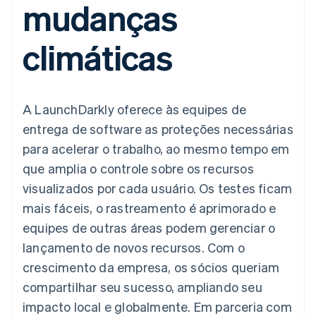
mudanças
de 125
Recognition
Marketplaces
Gerenciar assinaturas
Authorization
Automação
Plano de ação do
Gestão dos valores
Ofereça cobrança por
Boost
contábil
produto
Plataformas
uso
climáticas
Otimizações
Stripe Sigma
Conferência anual das
SaaS
Emita cartões
de aceitação
Relatórios
sessões
respaldados por
Link
personalizados
Carreiras
stablecoins
Checkout
Data Pipeline
Sala de imprensa
Provisione e gerencie
acelerado
Sincronização
Stripe Press
serviços com agentes
Por setor
A LaunchDarkly oferece às equipes de
de dados
entrega de software as proteções necessárias
Empresas de IA
para acelerar o trabalho, ao mesmo tempo em
Economia de criadores
Contato
Recursos
que amplia o controle sobre os recursos
Mais
Jogos
Fale com a equipe de
Product roadmap
Hospitalidade, viagens
Integrações de
visualizados por cada usuário. Os testes ficam
vendas
Veja o que está chegando
e lazer
aplicativos
Seja um parceiro
mais fáceis, o rastreamento é aprimorado e
Seguros
Exemplos de códigos
Radar
Mídia e entretenimento
Blog de
equipes de outras áreas podem gerenciar o
Prevenção de fraudes
desenvolvedores
lançamento de novos recursos. Com o
Organizações sem fins
Status da API
Atlas
lucrativos
Incorporação de startups
crescimento da empresa, os sócios queriam
Serviços profissionais
compartilhar seu sucesso, ampliando seu
Climate
Setor público
Remoção de carbono
Varejo
impacto local e globalmente. Em parceria com