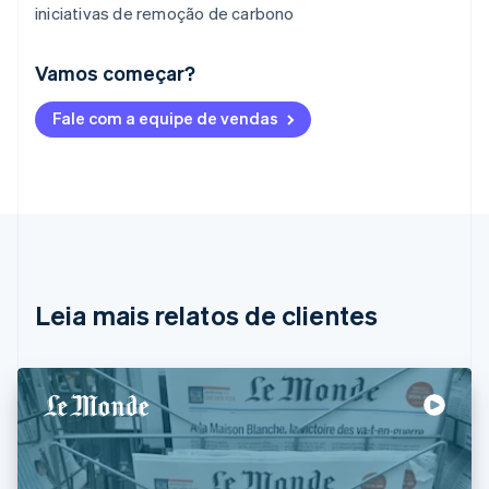
iniciativas de remoção de carbono
Vamos começar?
Alemanha
Fale com a equipe de vendas
Deutsch
English
Austrália
English
Áustria
Deutsch
English
Bélgica
Nederlands
Français
Deutsch
English
Brasil
Português
English
Leia mais relatos de clientes
Bulgária
English
Canadá
English
Français
China continental
简体中文
English
Chipre
English
Croácia