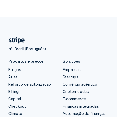
English
简体中文
Suécia
Svenska
English
Suíça
Deutsch
Français
Italiano
English
Tailândia
ไทย
English
Brasil (Português)
Produtos e preços
Soluções
Preços
Empresas
Atlas
Startups
Reforço de autorização
Comércio agêntico
Billing
Criptomoedas
Capital
E-commerce
Checkout
Finanças integradas
Climate
Automação de finanças