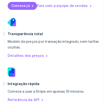
English
Comece já
Fale com a equipe de vendas
México
Español
English
Noruega
English
Nova Zelândia
English
Transparência total
Países Baixos
Modelo de preços por transação integrado, sem tarifas
Nederlands
English
ocultas.
Polônia
English
Detalhes dos preços
Portugal
Português
English
RAE de Hong Kong, China
English
简体中文
Reino Unido
English
Integração rápida
República Tcheca
Comece a usar a Stripe em apenas 10 minutos.
English
Romênia
Referência da API
English
Singapura