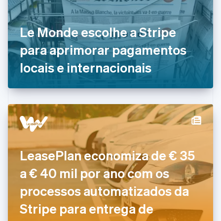
English
Italiano
Dinamarca
Le Monde escolhe a Stripe
English
Emirados Árabes Unidos
para aprimorar pagamentos
English
Eslováquia
locais e internacionais
English
Eslovênia
English
Italiano
Espanha
Español
English
Estados Unidos
English
Español
简体中文
Estônia
LeasePlan economiza de € 35
English
Finlândia
a € 40 mil por ano com os
English
Svenska
França
processos automatizados da
Français
English
Gibraltar
Stripe para entrega de
English
Grécia