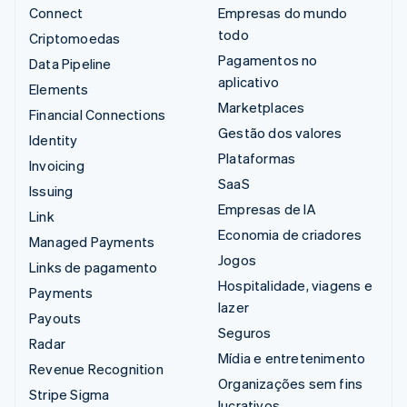
Connect
Empresas do mundo
todo
Criptomoedas
Pagamentos no
Data Pipeline
aplicativo
Elements
Marketplaces
Financial Connections
Gestão dos valores
Identity
Plataformas
Invoicing
SaaS
Issuing
Empresas de IA
Link
Economia de criadores
Managed Payments
Jogos
Links de pagamento
Hospitalidade, viagens e
Payments
lazer
Payouts
Seguros
Radar
Mídia e entretenimento
Revenue Recognition
Organizações sem fins
Stripe Sigma
lucrativos