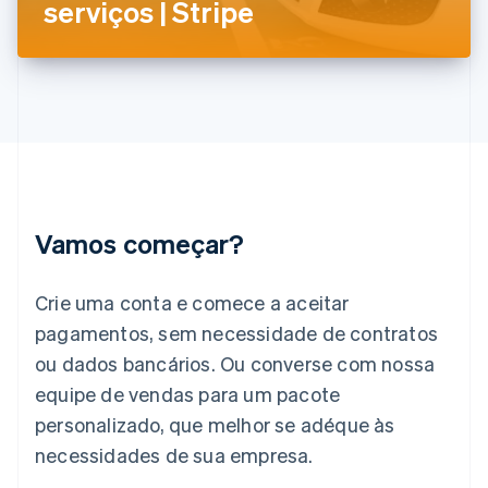
serviços | Stripe
English
Hungria
English
Índia
English
Irlanda
English
Itália
Italiano
English
Japão
Vamos começar?
日本語
English
Letônia
English
Crie uma conta e comece a aceitar
Liechtenstein
pagamentos, sem necessidade de contratos
Deutsch
English
Lituânia
ou dados bancários. Ou converse com nossa
English
equipe de vendas para um pacote
Luxemburgo
personalizado, que melhor se adéque às
Français
Deutsch
English
Malásia
necessidades de sua empresa.
English
简体中文
Malta