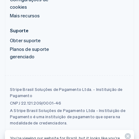
cookies
Mais recursos
Suporte
Obter suporte
Planos de suporte
gerenciado
Stripe Brasil Soluções de Pagamento Ltda. - Instituição de
Pagamento
CNPJ 22.121.209/0001-46
A Stripe Brasil Soluções de Pagamento Ltda - Instituição de
Pagamento é uma instituição de pagamento que opera na
modalidade de credenciadora.
You’re viewing our website for Brazil, but it looks like you’re
© 2026 Stripe, LLC