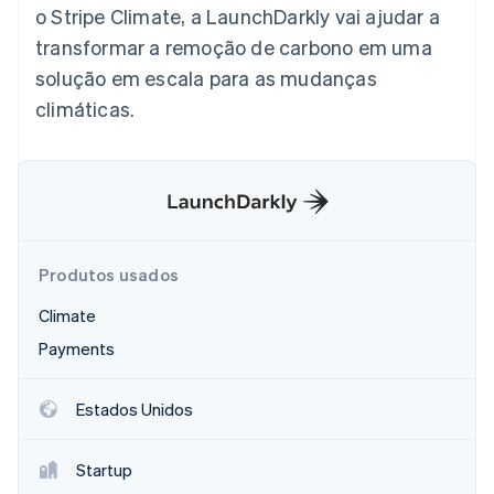
o Stripe Climate, a LaunchDarkly vai ajudar a
transformar a remoção de carbono em uma
Ecossistema
solução em escala para as mudanças
Stripe Sessions 2026
Parceiros
climáticas.
Stripe App Marketplace
Veja como a Stripe está construindo a infraestrutura econô
Assista agora
Produtos usados
Climate
Payments
Estados Unidos
Startup