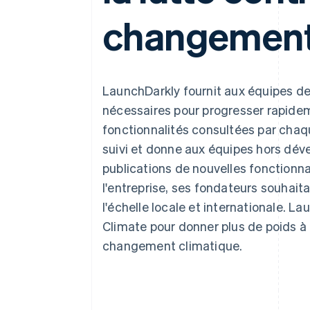
Authorization Boost
Acceptation optimisée
changement
Link
Paiements accélérés
Financial Connections
Comptes financiers associés
LaunchDarkly fournit aux équipes de
nécessaires pour progresser rapidem
fonctionnalités consultées par chaque 
suivi et donne aux équipes hors déve
publications de nouvelles fonctionna
l'entreprise, ses fondateurs souhaita
l'échelle locale et internationale. L
Climate pour donner plus de poids à l
changement climatique.