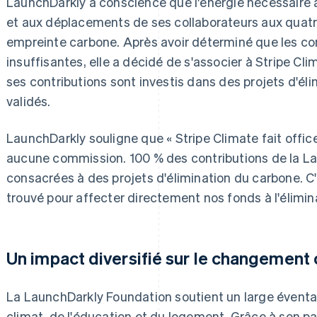
LaunchDarkly a conscience que l'énergie nécessaire
et aux déplacements de ses collaborateurs aux quatr
empreinte carbone. Après avoir déterminé que les c
insuffisantes, elle a décidé de s'associer à Stripe Cl
ses contributions sont investis dans des projets d'é
validés.
LaunchDarkly souligne que « Stripe Climate fait offic
aucune commission. 100 % des contributions de la L
consacrées à des projets d'élimination du carbone. C
trouvé pour affecter directement nos fonds à l'élimin
Un impact diversifié sur le changement 
La LaunchDarkly Foundation soutient un large éventa
climat, de l'éducation et du logement. Grâce à son par