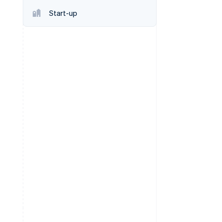
Start-up
Stripe Sessions 2026
Découvrez comment
Stripe construit
l’infrastructure
économique de l’IA.
Regarder la vidéo