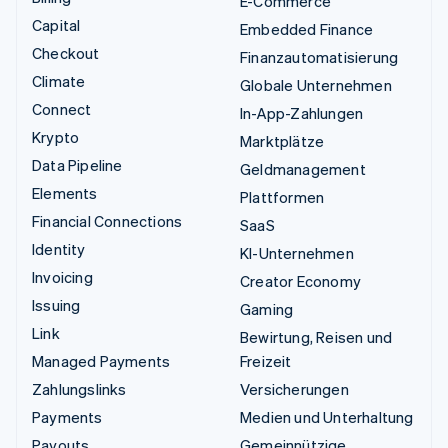
E-Commerce
Capital
Embedded Finance
Checkout
Finanzautomatisierung
Climate
Globale Unternehmen
Connect
In-App-Zahlungen
Krypto
Marktplätze
Data Pipeline
Geldmanagement
Elements
Plattformen
Financial Connections
SaaS
Identity
KI-Unternehmen
Invoicing
Creator Economy
Issuing
Gaming
Link
Bewirtung, Reisen und
Managed Payments
Freizeit
Zahlungslinks
Versicherungen
Payments
Medien und Unterhaltung
Payouts
Gemeinnützige