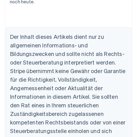
noch heute.
Der Inhalt dieses Artikels dient nur zu
Australien
allgemeinen Informations- und
English
Belgien
Bildungszwecken und sollte nicht als Rechts-
Nederlands
Français
Deutsch
English
oder Steuerberatung interpretiert werden.
Brasilien
Stripe übernimmt keine Gewähr oder Garantie
Português
English
Bulgarien
für die Richtigkeit, Vollständigkeit,
English
Angemessenheit oder Aktualität der
Dänemark
Informationen in diesem Artikel. Sie sollten
English
Deutschland
den Rat eines in Ihrem steuerlichen
Deutsch
English
Zuständigkeitsbereich zugelassenen
Estland
English
kompetenten Rechtsbeistands oder von einer
Festlandchina
Steuerberatungsstelle einholen und sich
简体中文
English