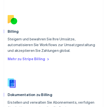
Portugal
Português
English
Rumänien
English
Schweden
Svenska
English
Schweiz
Billing
Deutsch
Français
Italiano
English
Steigern und bewahren Sie Ihre Umsätze,
Singapur
English
简体中文
automatisieren Sie Workflows zur Umsatzgestaltung
Slowakei
und akzeptieren Sie Zahlungen global.
English
Mehr zu Stripe Billing
Slowenien
English
Italiano
Sonderverwaltungsregion Hongkong,
China
English
简体中文
Spanien
Español
English
Dokumentation zu Billing
Thailand
ไทย
English
Erstellen und verwalten Sie Abonnements, verfolgen
Tschechische Republik