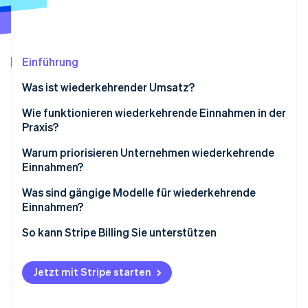
Betrugsprävention
Ecosystem
Atlas
Start-up-Gründung
Partner
Stripe App-Marktplatz
Climate
Einführung
CO₂-Entnahme
Was ist wiederkehrender Umsatz?
Identity
Online-Identitätsprüfung
Wie funktionieren wiederkehrende Einnahmen in der
Praxis?
Warum priorisieren Unternehmen wiederkehrende
Einnahmen?
Stripe-Sessions 2026
Was sind gängige Modelle für wiederkehrende
Erfahren Sie, wie Stripe Lösungen für die Wirts
Einnahmen?
Jetzt ansehen
So kann Stripe Billing Sie unterstützen
Jetzt mit Stripe starten