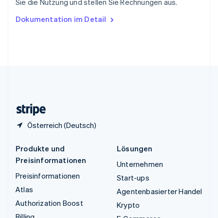
Sie die Nutzung und stellen Sie Rechnungen aus.
English
Ungarn
Dokumentation im Detail
English
Vereinigte Arabische Emirate
English
Vereinigte Staaten
English
Español
简体中文
Vereinigtes Königreich
English
Zypern
English
Österreich (Deutsch)
Produkte und
Lösungen
Preisinformationen
Unternehmen
Preisinformationen
Start-ups
Atlas
Agentenbasierter Handel
Authorization Boost
Krypto
Billing