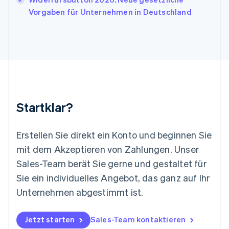
Liechtenstein
Vorgaben für Unternehmen in Deutschland
Deutsch
English
Litauen
English
Luxemburg
Français
Deutsch
English
Malaysia
English
简体中文
Malta
English
Startklar?
Mexiko
Español
English
Neuseeland
Erstellen Sie direkt ein Konto und beginnen Sie
English
mit dem Akzeptieren von Zahlungen. Unser
Niederlande
Nederlands
English
Sales-Team berät Sie gerne und gestaltet für
Norwegen
Sie ein individuelles Angebot, das ganz auf Ihr
English
Österreich
Unternehmen abgestimmt ist.
Deutsch
English
Polen
Jetzt starten
Sales-Team kontaktieren
English