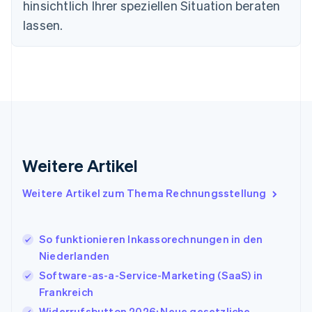
Finnland
hinsichtlich Ihrer speziellen Situation beraten
English
Svenska
lassen.
Frankreich
Français
English
Gibraltar
English
Griechenland
English
Indien
English
Irland
Weitere Artikel
English
Italien
Italiano
English
Weitere Artikel zum Thema Rechnungsstellung
Japan
日本語
English
Kanada
So funktionieren Inkassorechnungen in den
English
Français
Niederlanden
Kroatien
English
Italiano
Software-as-a-Service-Marketing (SaaS) in
Lettland
Frankreich
English
Widerrufsbutton 2026: Neue gesetzliche