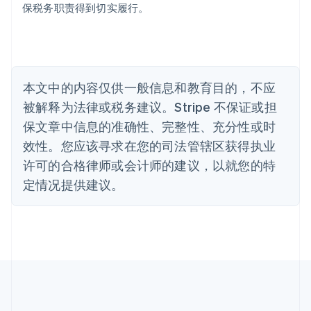
Português
English
保税务职责得到切实履行。
保加利亚
English
比利时
Nederlands
Français
Deutsch
English
波兰
本文中的内容仅供一般信息和教育目的，不应
English
丹麦
被解释为法律或税务建议。Stripe 不保证或担
English
保文章中信息的准确性、完整性、充分性或时
德国
效性。您应该寻求在您的司法管辖区获得执业
Deutsch
English
法国
许可的合格律师或会计师的建议，以就您的特
Français
English
定情况提供建议。
芬兰
English
Svenska
荷兰
Nederlands
English
加拿大
English
Français
捷克
English
克罗地亚