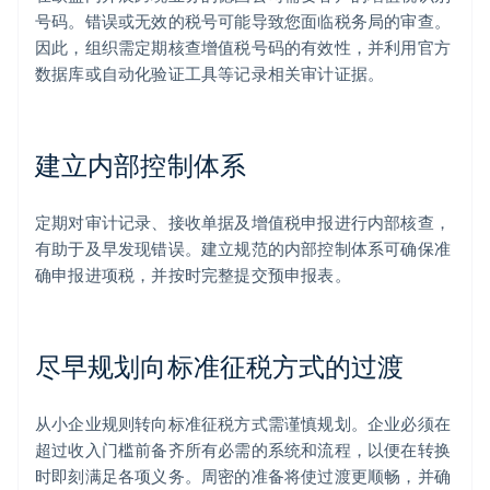
号码。错误或无效的税号可能导致您面临税务局的审查。
因此，组织需定期核查增值税号码的有效性，并利用官方
数据库或自动化验证工具等记录相关审计证据。
建立内部控制体系
定期对审计记录、接收单据及增值税申报进行内部核查，
有助于及早发现错误。建立规范的内部控制体系可确保准
阿联酋
确申报进项税，并按时完整提交预申报表。
English
爱尔兰
English
爱沙尼亚
尽早规划向标准征税方式的过渡
English
奥地利
Deutsch
English
从小企业规则转向标准征税方式需谨慎规划。企业必须在
澳大利亚
超过收入门槛前备齐所有必需的系统和流程，以便在转换
English
巴西
时即刻满足各项义务。周密的准备将使过渡更顺畅，并确