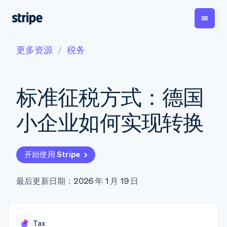
更多资源
税务
按企业阶段
文档
学习
支付
营收
资金管理
平台
易市
大型企业
Stripe 文档
博客
Payments
Billing
Treasury
初创企业
API 参考文档
客户案例
标准征税方式：德国
在线支付
经常性收入
Con
库与 SDK
指南
企业财务
Managed
Metronome
Stripe Apps
Payments
按用量计费
Global
平台
小企业如何实现转换
备案商家解决
Payouts
Subscriptions
Capi
按应用场景
方案
平
支持
向第三方
订阅管理
Payment links
客户
指南
智能体商务
打款
Invoicing
Trea
加密货币
获取支持
无代码支付
一次性或定期
Capital
开始使用 Stripe
平
电子商务
接受线上付款
托管支持方案
企业融资
Checkout
账单
嵌入
嵌入式金融
实施预置结账流程
专业服务
预构建支付界
Crypto
Tax
融服
财务自动化
构建平台或交易市场
最后更新日期：2026 年 1 月 19 日
钱包、稳
面
销售税和增值
Iss
全球化企业
管理订阅
定币发行
Elements
税自动化
实体
应用内支付
提供按用量计费
灵活的 UI 组件
和发卡基
Crypto
Revenue
虚拟
交易市场
发行稳定币支持的支付卡
Onramp
支付方式
Recognition
础设施
公司
资金管理
通过智能体配置和管理服
可嵌入的
支持 125 种以
会计自动化
Tax
平台
务