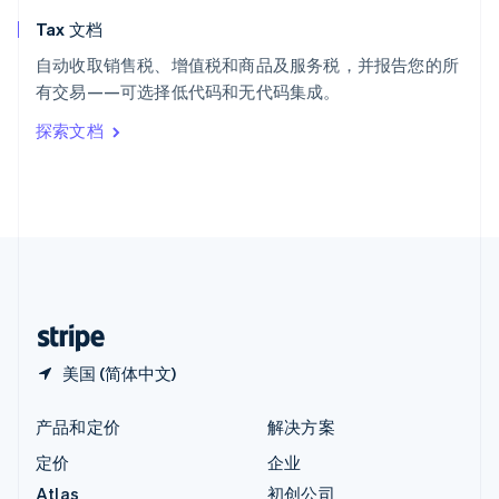
English
Tax 文档
匈牙利
English
自动收取销售税、增值税和商品及服务税，并报告您的所
意大利
有交易——可选择低代码和无代码集成。
Italiano
English
印度
探索文档
English
英国
English
直布罗陀
English
中国内地
简体中文
English
中国香港特别行政区
English
简体中文
美国 (简体中文)
产品和定价
解决方案
定价
企业
Atlas
初创公司