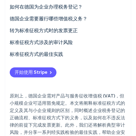
豁免情形：小规模企业
如何在德国为企业办理税务登记？
Climate
碳移除
德国企业需要履行哪些增值税义务？
Identity
在线身份验证
开具发票
转为标准征税方式时的发票更正
增值税税率
标准征税方式涉及的审计风险
报告义务
标准征税方式的最佳实践
Stripe Sessions 2026
时刻关注收入门槛
了解 Stripe 如何为 AI 构建经济基础设施。
开始使用 Stripe
立即观看
开票自动化
验证增值税识别号码
原则上，德国企业需对产品与服务征收增值税 (VAT)，但
建立内部控制体系
小规模企业可适用豁免规定。本文将阐释标准征税方式的
定义及其与小企业规则的区别，同时概述企业税务登记的
尽早规划向标准征税方式的过渡
正确流程、标准征税方式下的义务，以及如何在不违反法
律的前提下完成发票更新。此外，我们还将解析典型审计
风险，并分享一系列经实践检验的最佳实践，帮助企业安