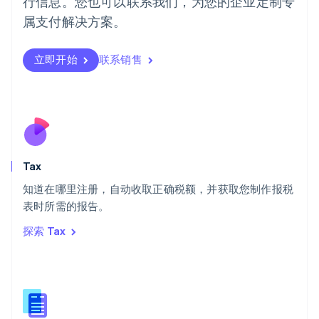
行信息。您也可以联系我们，为您的企业定制专
Português
English
日本
属支付解决方案。
日本語
English
瑞典
立即开始
联系销售
Svenska
English
瑞士
Deutsch
Français
Italiano
English
塞浦路斯
English
斯洛伐克
English
斯洛文尼亚
Tax
English
Italiano
知道在哪里注册，自动收取正确税额，并获取您制作报税
泰国
ไทย
English
表时所需的报告。
希腊
探索 Tax
English
西班牙
Español
English
新加坡
English
简体中文
新西兰