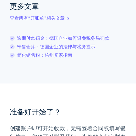
English
Italiano
更多文章
拉脱维亚
English
查看所有“开账单”相关文章
立陶宛
English
列支敦士登
逾期付款罚金：德国企业如何避免税务局罚款
Deutsch
English
卢森堡
寄售仓库：德国企业的法律与税务提示
Français
Deutsch
English
简化销售税：跨州卖家指南
罗马尼亚
English
马尔他
English
马来西亚
English
简体中文
美国
English
Español
简体中文
墨西哥
准备好开始了？
Español
English
挪威
English
创建账户即可开始收款，无需签署合同或填写银
葡萄牙