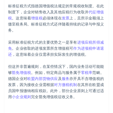
标准征税方式指德国增值税法规定的常规税收制度。在此
制度下，企业对销售收入及其他应税行为收取并
代征增值
税
。这意味着
增值税
必须体现在
发票
上，且所示金额须上
缴至税务局。标准征税方式还伴随着持续的记录与申报义
务。
采用标准征税方式的主要优势之一是享有
进项应税所得减
免
。企业收取的进项发票所含增值税可
作为进项税申请退
还
，这意味着企业仅需承担实际发生的增值税。
但这并非普遍规则，在某些情况下，国内业务活动可能能
够
豁免增值税
。例如，特定商品与服务属于
零税率
范畴。
德国企业对
欧盟内部货物供应
及
服务
亦开具不含增值税的
发票，因为接收企业需根据
对方缴税机制
在其所在欧盟成
员国申报缴纳相应税款。此外，部分企业原则上可通过适
用
小企业规则
完全豁免增值税征收义务。