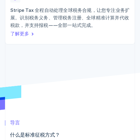
加密货币
上
Stripe Sigma
产品路线图
SaaS
自定义报告
购买
Terminal
Sessions 年度大会
Stripe Tax 全程自动处理全球税务合规，让您专注业务扩
线下支付
Data Pipeline
招聘
展。识别税务义务、管理税务注册、全球精准计算并代收
数据同步
Authorization
资讯中心
Boost
资源
税款，并支持报税——全部一站式完成。
Stripe Press
支付成功率优
按行业
了解更多
化
应用集成
Link
AI 企业
代码示例
加速结账
创作者经济
开发者博客
联系
Financial
游戏
API 状态
Connections
酒店、旅游与休闲
联系销售
关联金融账户
保险
成为合作伙伴
数据
媒体与娱乐
非营利组织
专业服务
公共部门
零售
更多
Product roadmap
了解未来规划
生态系统
Radar
导言
欺诈防范
合作伙伴
Atlas
什么是标准征税方式？
Stripe App Marketplace
初创企业注册