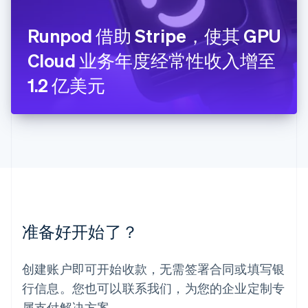
卢森堡
Français
Deutsch
English
罗马尼亚
Runpod 借助 Stripe，使其 GPU
English
Cloud 业务年度经常性收入增至
马尔他
English
1.2 亿美元
马来西亚
English
简体中文
美国
English
Español
简体中文
墨西哥
Español
English
挪威
English
葡萄牙
Português
English
准备好开始了？
日本
日本語
English
瑞典
创建账户即可开始收款，无需签署合同或填写银
Svenska
English
瑞士
行信息。您也可以联系我们，为您的企业定制专
Deutsch
Français
Italiano
English
属支付解决方案。