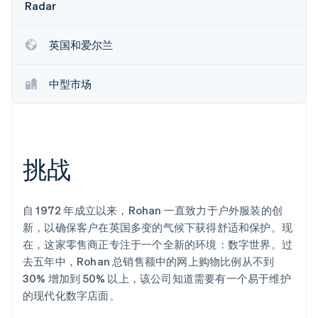
Radar
初创企业注册
Climate
英国和爱尔兰
碳移除
Identity
在线身份验证
中型市场
挑战
Stripe Sessions 2026
了解 Stripe 如何为 AI 构建经济基础设施。
立即观看
自 1972 年成立以来，Rohan 一直致力于户外服装的创
新，以确保客户在英国多变的气候下获得舒适和保护。现
在，这家零售商正专注于一个全新的环境：数字世界。过
去五年中，Rohan 总销售额中的网上购物比例从不到
30% 增加到 50% 以上，该公司知道需要有一个易于维护
的现代化数字店面。