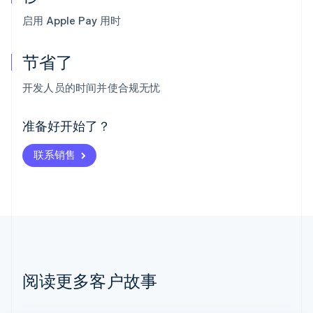
启用 Apple Pay 用时
节省了
阿联酋
English
开发人员的时间并使合规无忧
爱尔兰
English
爱沙尼亚
准备好开始了？
English
奥地利
联系销售
Deutsch
English
澳大利亚
English
巴西
Português
English
保加利亚
English
比利时
Nederlands
Français
Deutsch
English
阅读更多客户故事
波兰
English