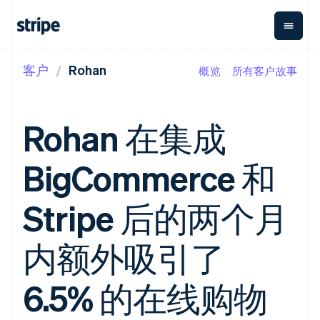
客户
Rohan
概览
所有客户故事
按企业阶段
文档
学习
支付
营收
资金管理
平台
易市
大型企业
Stripe 文档
博客
Payments
Billing
Treasury
初创企业
API 参考文档
客户案例
Rohan 在集成
在线支付
经常性收入
Con
库与 SDK
指南
企业财务
Managed
Metronome
Stripe Apps
Payments
按用量计费
Global
平台
BigCommerce 和
备案商家解决
Payouts
Subscriptions
Capi
按应用场景
方案
平
支持
向第三方
订阅管理
Payment links
客户
指南
智能体商务
Stripe 后的两个月
打款
Invoicing
Trea
加密货币
获取支持
无代码支付
一次性或定期
Capital
平
电子商务
接受线上付款
托管支持方案
企业融资
Checkout
账单
嵌入
嵌入式金融
实施预置结账流程
专业服务
内额外吸引了
预构建支付界
Crypto
Tax
融服
财务自动化
构建平台或交易市场
钱包、稳
面
销售税和增值
Iss
全球化企业
管理订阅
定币发行
Elements
税自动化
实体
应用内支付
提供按用量计费
6.5% 的在线购物
灵活的 UI 组件
和发卡基
Crypto
Revenue
虚拟
交易市场
发行稳定币支持的支付卡
Onramp
Payment
Recognition
础设施
公司
资金管理
通过智能体配置和管理服
可嵌入的
methods
会计自动化
平台
务