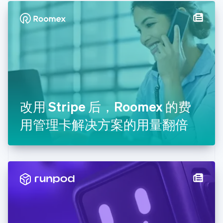
丹麦
English
德国
Deutsch
English
法国
Français
English
芬兰
English
Svenska
荷兰
Nederlands
English
改用 Stripe 后，Roomex 的费
加拿大
English
Français
用管理卡解决方案的用量翻倍
捷克
English
克罗地亚
English
Italiano
拉脱维亚
English
立陶宛
English
列支敦士登
Deutsch
English