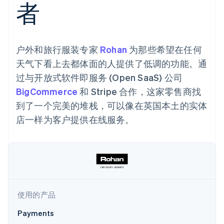
接入 125+ 种支
加密货币
者
Stripe Sigma
产品路线图
SaaS
付方式
自定义报告
购买
Sessions 年度大会
Terminal
Data Pipeline
招聘
线下支付
数据同步
资讯中心
Authorization
资源
Stripe Press
Boost
户外和旅行服装专家
按行业
Rohan
为那些希望在任何
支付成功率优
应用集成
天气下看上去都体面的人提供了低调的功能。通
化
AI 企业
代码示例
Link
过与开放式软件即服务 (Open SaaS) 公司
创作者经济
开发者博客
联系
加速结账
游戏
API 状态
BigCommerce
和 Stripe 合作，这家零售商找
Financial
酒店、旅游与休闲
联系销售
Connections
到了一个完美的堆栈，可以像在英国本土的实体
保险
成为合作伙伴
关联金融账户
媒体与娱乐
店一样为客户提供在线服务。
数据
非营利组织
专业服务
公共部门
零售
更多
Product roadmap
了解未来规划
生态系统
使用的产品
Radar
合作伙伴
欺诈防范
Payments
Stripe App Marketplace
Atlas