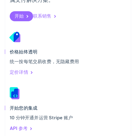
塞浦路斯
English
斯洛伐克
开始
联系销售
English
斯洛文尼亚
English
Italiano
泰国
ไทย
English
希腊
价格始终透明
English
统一按每笔交易收费，无隐藏费用
西班牙
Español
English
定价详情
新加坡
English
简体中文
新西兰
English
匈牙利
English
开始您的集成
意大利
10 分钟开通并运营 Stripe 账户
Italiano
English
印度
API 参考
English