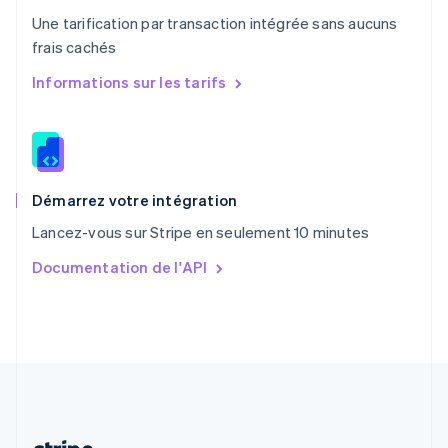
Portugal
Une tarification par transaction intégrée sans aucuns
Português
English
frais cachés
R.A.S. de Hong Kong, Chine
English
简体中文
Informations sur les tarifs
République tchèque
English
Roumanie
English
Royaume-Uni
English
Démarrez votre intégration
Singapour
Lancez-vous sur Stripe en seulement 10 minutes
English
简体中文
Slovaquie
Documentation de l'API
English
Slovénie
English
Italiano
Suède
Svenska
English
Suisse
Deutsch
Français
Italiano
English
Thaïlande
ไทย
English