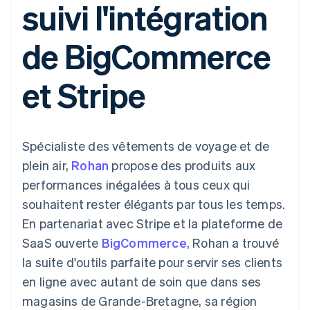
suivi l'intégration
UI flexibles
Recognition
cryptomonnaie
l’application
Gérer des
Moyens de
Comptabilité
Entreprise
intégrables
Marketplaces
abonnements
paiement
automatisée
Gestion financière
Proposer une
de BigCommerce
Accès à plus
Stripe Sigma
Roadmap produit
Plateformes
facturation à l'usage
de 125
Rapports
Sessions : conférence
SaaS
Émettre des cartes
Terminal
personnalisés
annuelle
bancaires adossées à
et Stripe
Paiements en
Data Pipeline
Carrières
des stablecoins
personne
Synchronisation
Communiqués de
Fournir et gérer des
Authorization
des données
presse
services avec des
Par secteur
Boost
Stripe Press
agents
Acceptation
Spécialiste des vêtements de voyage et de
optimisée
Entreprises d'IA
Link
Économie des
plein air,
Rohan
propose des produits aux
Paiements
créateurs
Contact
Ressources
Jeux
performances inégalées à tous ceux qui
accélérés
Hôtellerie, voyages et
Financial
Contacter notre équipe
souhaitent rester élégants par tous les temps.
loisirs
Intégrations
Connections
Assurance
d'applications
Comptes
En partenariat avec Stripe et la plateforme de
Devenir partenaire
Médias et
Exemples de code
financiers
SaaS ouverte
BigCommerce
, Rohan a trouvé
divertissements
Blog des développeurs
associés
Organisations à but
la suite d'outils parfaite pour servir ses clients
non lucratif
État de l'API
en ligne avec autant de soin que dans ses
Services aux
Plus
entreprises
magasins de Grande-Bretagne, sa région
Product roadmap
Secteur public