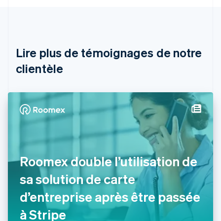
Autriche
Deutsch
English
Belgique
Nederlands
Français
Deutsch
English
Brésil
Lire plus de témoignages de notre
Português
English
clientèle
Bulgarie
English
Canada
English
Français
Chine continentale
简体中文
English
Chypre
English
Croatie
English
Italiano
Roomex double l’utilisation de
Danemark
sa solution de carte
English
Émirats arabes unis
d’entreprise après être passée
English
Espagne
à Stripe
Español
English