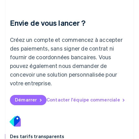
Lettonie
English
Liechtenstein
Envie de vous lancer ?
Deutsch
English
Lituanie
English
Créez un compte et commencez à accepter
Luxembourg
des paiements, sans signer de contrat ni
Français
Deutsch
English
Malaisie
fournir de coordonnées bancaires. Vous
English
简体中文
pouvez également nous demander de
Malte
concevoir une solution personnalisée pour
English
Mexique
votre entreprise.
Español
English
Norvège
English
Démarrer
Contacter l'équipe commerciale
Nouvelle-Zélande
English
Pays-Bas
Nederlands
English
Pologne
English
Des tarifs transparents