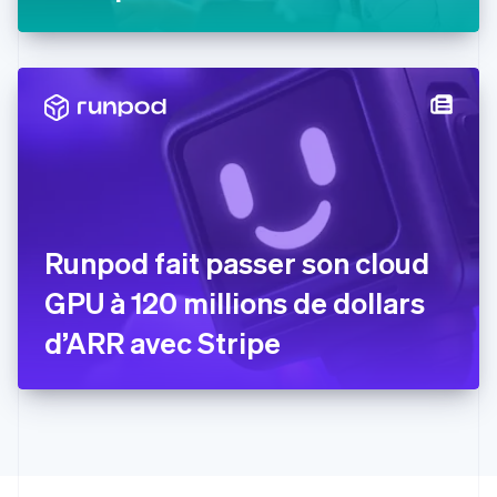
Estonie
English
États-Unis
English
Español
简体中文
Finlande
English
Svenska
France
Français
English
Gibraltar
English
Grèce
Runpod fait passer son cloud
English
Hongrie
GPU à 120 millions de dollars
English
Inde
d’ARR avec Stripe
English
Irlande
English
Italie
Italiano
English
Japon
日本語
English