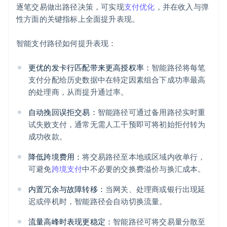
逐笔交易做出路径决策，可实现
支付优化
，并在收入与弹
性方面的关键指标上全面提升表现。
智能支付路径如何提升表现：
更优的发卡行匹配带来更高授权率：
智能路径将每笔
支付分配给历史数据中在特定因素组合下成功率最高
的处理商，从而提升通过率。
自动挽回误拒交易：
智能路径可通过备用路径实时重
试失败支付，通常无需人工干预即可将初始拒付转为
成功收款。
降低跨境费用：
将交易路径至本地或区域内收单行，
可避免
跨境支付
中不必要的交换费溢价与换汇成本。
内置冗余与故障转移：
当网关、处理商或银行出现延
迟或停机时，智能路径会自动切换流量。
流量高峰时表现更稳定：
智能路径可将交易量分散至