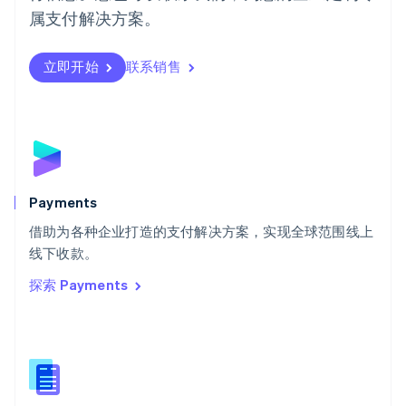
日本語
English
属支付解决方案。
瑞典
Svenska
English
瑞士
立即开始
联系销售
Deutsch
Français
Italiano
English
塞浦路斯
English
斯洛伐克
English
斯洛文尼亚
English
Italiano
Payments
泰国
ไทย
English
借助为各种企业打造的支付解决方案，实现全球范围线上
希腊
线下收款。
English
探索 Payments
西班牙
Español
English
新加坡
English
简体中文
新西兰
English
匈牙利