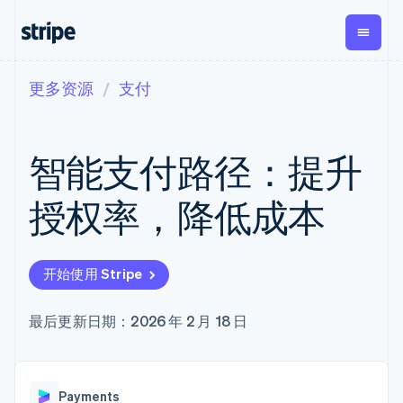
更多资源
支付
按企业阶段
文档
学习
支付
营收
资金管
平台
理
易市
大型企业
Stripe 文档
博客
Payments
Billing
初创企业
API 参考文档
客户案例
智能支付路径：提升
在线支付
经常性收入
Global
Conn
库与 SDK
指南
Managed
Metronome
Payouts
Stripe Apps
Payments
按用量计费
平台
授权率，降低成本
备案商家解决
Subscriptions
向第三
按应用场景
方案
方打款
支持
订阅管理
Payment links
Crypto
指南
智能体商务
Invoicing
钱包、
加密货币
获取支持
无代码支付
一次性或定期
开始使用 Stripe
稳定币
电子商务
接受线上付款
托管支持方案
Checkout
账单
发行和
嵌入式金融
实施预置结账流程
专业服务
预构建支付界
Tax
发卡基
财务自动化
构建平台或交易市场
最后更新日期：2026 年 2 月 18 日
面
销售税和增值
础设施
全球化企业
管理订阅
Elements
税自动化
应用内支付
提供按用量计费
灵活的 UI 组件
Revenue
交易市场
发行稳定币支持的支付卡
Payment
Recognition
公司
资金管理
通过智能体配置和管理服
methods
会计自动化
Payments
平台
务