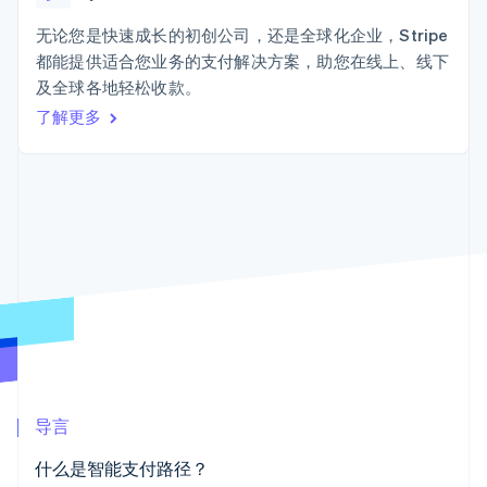
接入 125+ 种支
Stripe Sigma
产品路线图
SaaS
付方式
自定义报告
Sessions 年度大会
无论您是快速成长的初创公司，还是全球化企业，Stripe
Terminal
Data Pipeline
招聘
都能提供适合您业务的支付解决方案，助您在线上、线下
线下支付
数据同步
资讯中心
Authorization
资源
及全球各地轻松收款。
Stripe Press
Boost
按行业
了解更多
支付成功率优
应用集成
化
AI 企业
代码示例
Link
创作者经济
开发者博客
联系
加速结账
游戏
API 状态
酒店、旅游与休闲
联系销售
保险
成为合作伙伴
媒体与娱乐
非营利组织
更多
专业服务
Product roadmap
公共部门
了解未来规划
零售
Radar
欺诈防范
Atlas
生态系统
初创企业注册
导言
合作伙伴
Climate
什么是智能支付路径？
Stripe App Marketplace
碳移除