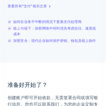
English
查看所有“支付”相关文章
立陶宛
English
列支敦士登
如何在业务不中断的情况下更换支付处理商
Deutsch
English
卢森堡
链上与链下：加密网络中何时优先考虑信任、速度或
Français
Deutsch
English
成本
罗马尼亚
加密安全：现代企业如何保护密钥、钱包及链上操作
English
马尔他
English
马来西亚
English
简体中文
美国
English
Español
简体中文
墨西哥
Español
English
准备好开始了？
挪威
English
葡萄牙
创建账户即可开始收款，无需签署合同或填写银
Português
English
行信息。您也可以联系我们，为您的企业定制专
日本