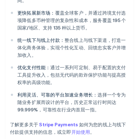
间。
更快拓展新市场：
覆盖全球客户，并通过跨境支付选
项降低多币种管理的复杂性和成本，服务覆盖 195 个
国家/地区、支持 135 种以上货币。
统一线下与线上付款：
整合线上与线下渠道，打造一
体化商务体验，实现个性化互动、回馈忠实客户并增
加收入。
阿联酋
优化支付性能：
通过一系列可定制、易于配置的支付
English
爱尔兰
工具提升收入，包括无代码的欺诈保护功能与提高授
English
权率的高级功能。
爱沙尼亚
English
利用灵活、可靠的平台加速业务增长：
选择一个专为
奥地利
随业务扩展而设计的平台，历史正常运行时间达
Deutsch
English
99.999%，可靠性在行业内首屈一指。
澳大利亚
English
巴西
了解更多关于
Stripe Payments
如何为您的线上与线下
Português
English
付款提供支持的信息，或立即
开始使用
。
保加利亚