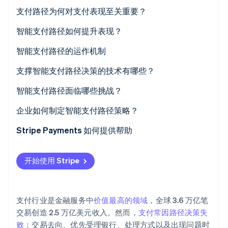
支付路径为何对支付表现至关重要？
智能支付路径如何提升表现？
智能支付路径的运作机制
Stripe Sessions 2026
了解 Stripe 如何为 AI 构建经济基础设施。
1. 路径引擎评估交易
支撑智能支付路径决策的技术有哪些？
立即观看
2. 综合权衡成本与表现
智能支付路径面临哪些挑战？
3. 支付动态分发至选定路径
企业如何制定智能支付路径策略？
4. 交易结果反馈至后续决策
Stripe Payments 如何提供帮助
开始使用 Stripe
支付行业是金融服务中
价值最高的领域
，全球 3.6 万亿笔
交易创造 2.5 万亿美元收入。然而，
支付常因路径决策失
败
：交易去向、优先受理银行、处理方式以及出现问题时