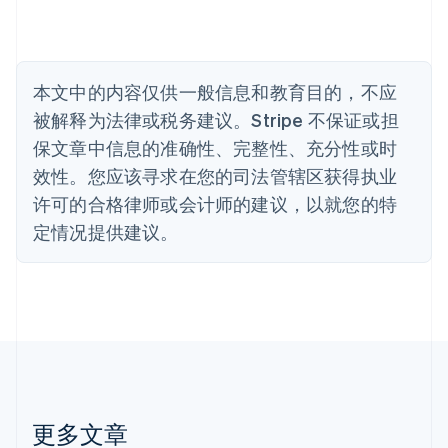
English
比利时
Nederlands
Français
Deutsch
English
波兰
本文中的内容仅供一般信息和教育目的，不应
English
丹麦
被解释为法律或税务建议。Stripe 不保证或担
English
保文章中信息的准确性、完整性、充分性或时
德国
效性。您应该寻求在您的司法管辖区获得执业
Deutsch
English
法国
许可的合格律师或会计师的建议，以就您的特
Français
English
定情况提供建议。
芬兰
English
Svenska
荷兰
Nederlands
English
加拿大
English
Français
捷克
English
克罗地亚
English
Italiano
更多文章
拉脱维亚