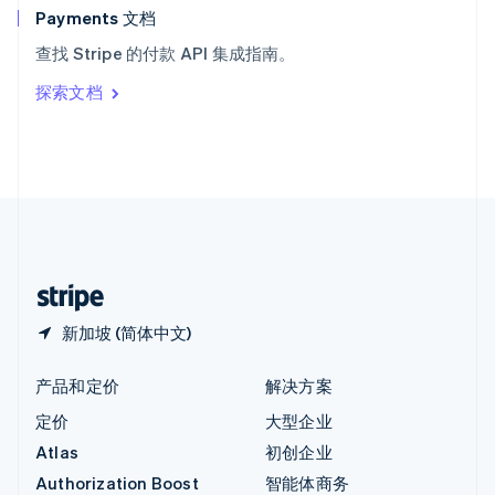
English
Payments 文档
意大利
查找 Stripe 的付款 API 集成指南。
Italiano
English
印度
探索文档
English
英国
English
直布罗陀
English
中国内地
简体中文
English
中国香港特别行政区
English
简体中文
新加坡 (简体中文)
产品和定价
解决方案
定价
大型企业
Atlas
初创企业
Authorization Boost
智能体商务