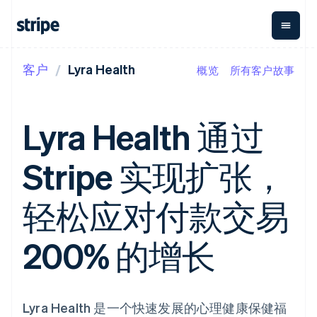
客户
Lyra Health
概览
所有客户故事
按企业阶段
文档
学习
支付
营收
资金管
平台
理
易市
大型企业
Stripe 文档
博客
Payments
Billing
初创企业
API 参考文档
客户案例
Lyra Health 通过
在线支付
经常性收入
Global
Conn
库与 SDK
指南
Managed
Metronome
Payouts
Stripe Apps
Payments
按用量计费
平台
Stripe 实现扩张，
备案商家解决
Subscriptions
向第三
按应用场景
方案
方打款
支持
订阅管理
Payment links
Crypto
指南
智能体商务
轻松应对付款交易
Invoicing
钱包、
加密货币
获取支持
无代码支付
一次性或定期
稳定币
电子商务
接受线上付款
托管支持方案
Checkout
账单
发行和
嵌入式金融
实施预置结账流程
专业服务
200% 的增长
预构建支付界
Tax
发卡基
财务自动化
构建平台或交易市场
面
销售税和增值
础设施
全球化企业
管理订阅
Elements
税自动化
应用内支付
提供按用量计费
灵活的 UI 组件
Revenue
交易市场
发行稳定币支持的支付卡
Payment
Recognition
公司
资金管理
通过智能体配置和管理服
Lyra Health 是一个快速发展的心理健康保健福
methods
会计自动化
平台
务