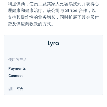
接入 125+ 种支
Stripe Sigma
产品路线图
利提供商，使员工及其家人更容易找到并获得心
SaaS
付方式
自定义报告
Sessions 年度大会
理健康和健康治疗。该公司与 Stripe 合作，以
Terminal
Data Pipeline
招聘
线下支付
数据同步
资讯中心
支持其爆炸性的业务增长，同时扩展了其会员付
Authorization
资源
Stripe Press
Boost
费及供应商收款的方式。
按行业
支付成功率优
应用集成
化
AI 企业
代码示例
Link
创作者经济
开发者博客
联系
加速结账
游戏
API 状态
酒店、旅游与休闲
联系销售
保险
成为合作伙伴
媒体与娱乐
非营利组织
使用的产品
更多
专业服务
Product roadmap
公共部门
Payments
了解未来规划
零售
Connect
Radar
欺诈防范
平台
Atlas
生态系统
初创企业注册
合作伙伴
Climate
Stripe App Marketplace
碳移除