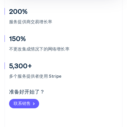
200%
服务提供商交易增长率
150%
不更改集成情况下的网络增长率
5,300+
阿联酋
English
多个服务提供者使用 Stripe
爱尔兰
English
爱沙尼亚
准备好开始了？
English
奥地利
联系销售
Deutsch
English
澳大利亚
English
巴西