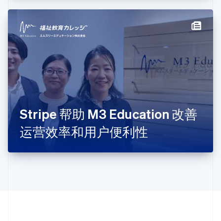
English
Italiano
拉脱维亚
English
立陶宛
English
列支敦士登
Deutsch
English
卢森堡
Français
Deutsch
English
罗马尼亚
English
Stripe 帮助 M3 Education 改善
马尔他
English
运营效率和用户便利性
马来西亚
English
简体中文
美国
English
Español
简体中文
墨西哥
Español
English
挪威
English
葡萄牙