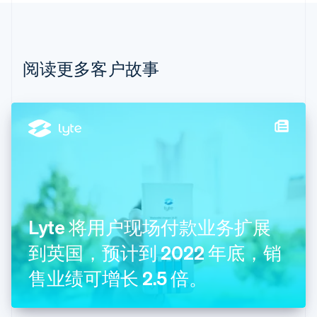
Português
English
保加利亚
English
比利时
Nederlands
Français
Deutsch
English
阅读更多客户故事
波兰
English
丹麦
English
德国
Deutsch
English
法国
Français
English
芬兰
English
Svenska
Lyte 将用户现场付款业务扩展
荷兰
Nederlands
English
到英国，预计到 2022 年底，销
加拿大
English
Français
售业绩可增长 2.5 倍。
捷克
English
克罗地亚