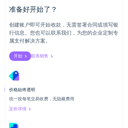
Português
English
准备好开始了？
日本
日本語
English
瑞典
创建账户即可开始收款，无需签署合同或填写银
Svenska
English
瑞士
行信息。您也可以联系我们，为您的企业定制专
Deutsch
Français
Italiano
English
属支付解决方案。
塞浦路斯
English
斯洛伐克
开始
联系销售
English
斯洛文尼亚
English
Italiano
泰国
ไทย
English
希腊
价格始终透明
English
统一按每笔交易收费，无隐藏费用
西班牙
Español
English
定价详情
新加坡
English
简体中文
新西兰