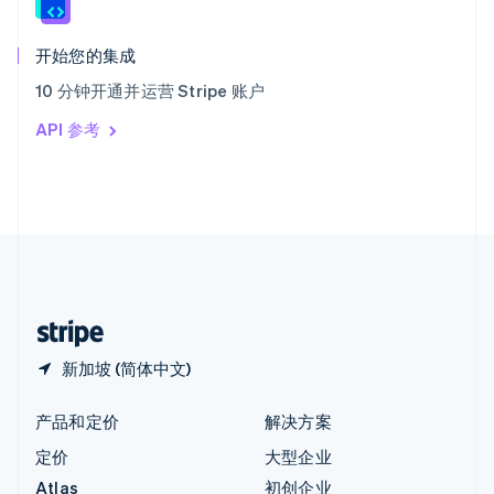
English
匈牙利
English
开始您的集成
意大利
10 分钟开通并运营 Stripe 账户
Italiano
English
印度
API 参考
English
英国
English
直布罗陀
English
中国内地
简体中文
English
中国香港特别行政区
English
简体中文
新加坡 (简体中文)
产品和定价
解决方案
定价
大型企业
Atlas
初创企业