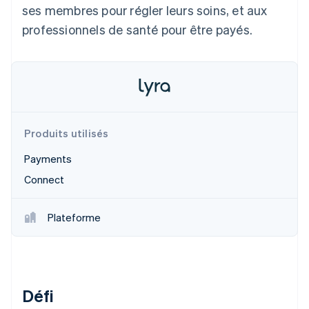
ses membres pour régler leurs soins, et aux
Découvrez les prochaines évolutions
Commerce en ligne
professionnels de santé pour être payés.
Radar
Prévention de la fraude
Écosystème
Atlas
Constitution de start-up
Partenaires
Climate
Stripe App Marketplace
Élimination du carbone
Identity
Produits utilisés
Vérification de l'identité
Payments
Connect
Plateforme
Stripe Sessions 2026
Découvrez comment Stripe construit l’infrastructure écono
Regarder la vidéo
Défi