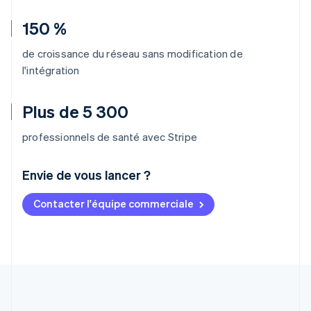
150 %
de croissance du réseau sans modification de
l'intégration
Plus de 5 300
professionnels de santé avec Stripe
Envie de vous lancer ?
Contacter l'équipe commerciale
Allemagne
Deutsch
English
Australie
English
Autriche
Deutsch
English
Belgique
Nederlands
Français
Deutsch
English