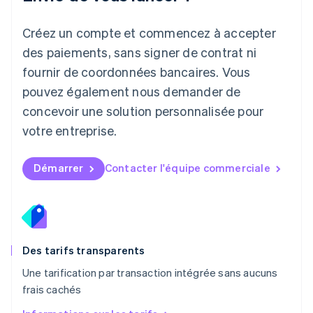
Lituanie
English
Créez un compte et commencez à accepter
Luxembourg
des paiements, sans signer de contrat ni
Français
Deutsch
English
Malaisie
fournir de coordonnées bancaires. Vous
English
简体中文
pouvez également nous demander de
Malte
concevoir une solution personnalisée pour
English
Mexique
votre entreprise.
Español
English
Norvège
English
Démarrer
Contacter l'équipe commerciale
Nouvelle-Zélande
English
Pays-Bas
Nederlands
English
Pologne
English
Des tarifs transparents
Portugal
Une tarification par transaction intégrée sans aucuns
Português
English
frais cachés
R.A.S. de Hong Kong, Chine
English
简体中文