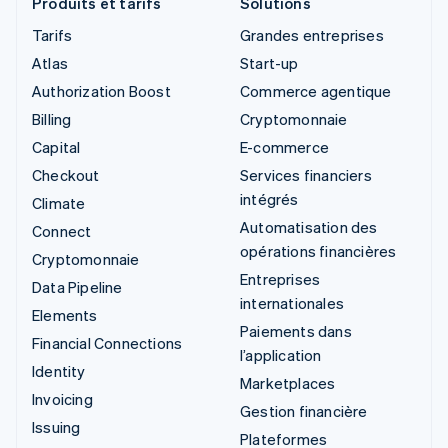
Produits et tarifs
Solutions
Tarifs
Grandes entreprises
Atlas
Start-up
Authorization Boost
Commerce agentique
Billing
Cryptomonnaie
Capital
E-commerce
Checkout
Services financiers
intégrés
Climate
Automatisation des
Connect
opérations financières
Cryptomonnaie
Entreprises
Data Pipeline
internationales
Elements
Paiements dans
Financial Connections
l’application
Identity
Marketplaces
Invoicing
Gestion financière
Issuing
Plateformes