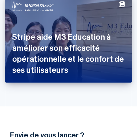
Finlande
English
Svenska
France
Français
English
Gibraltar
Stripe aide M3 Education à
English
Grèce
améliorer son efficacité
English
Hongrie
opérationnelle et le confort de
English
Inde
ses utilisateurs
English
Irlande
English
Italie
Italiano
English
Japon
日本語
English
Lettonie
English
Liechtenstein
Envie de vous lancer ?
Deutsch
English