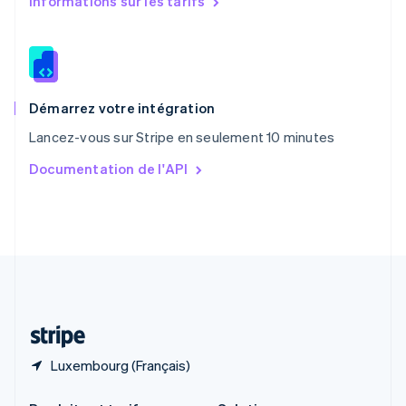
Informations sur les tarifs
République tchèque
English
Roumanie
English
Royaume-Uni
English
Démarrez votre intégration
Singapour
Lancez-vous sur Stripe en seulement 10 minutes
English
简体中文
Slovaquie
Documentation de l'API
English
Slovénie
English
Italiano
Suède
Svenska
English
Suisse
Deutsch
Français
Italiano
English
Thaïlande
ไทย
English
Luxembourg (Français)