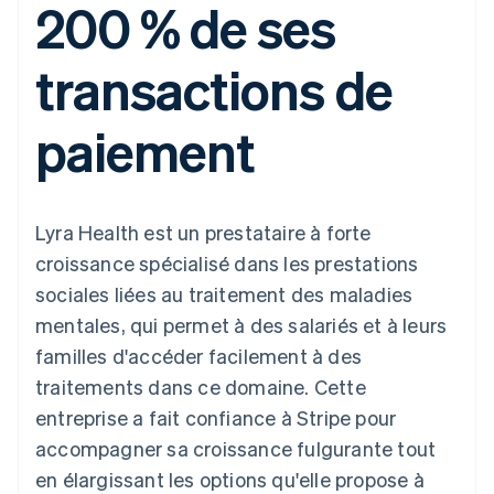
200 % de ses
UI flexibles
Recognition
l’application
Gérer des
Moyens de
Comptabilité
Entreprise
Marketplaces
abonnements
paiement
automatisée
Gestion financière
Proposer une
transactions de
Accès à plus
Stripe Sigma
Roadmap produit
Plateformes
facturation à l'usage
de 125
Rapports
Sessions : conférence
SaaS
Émettre des cartes
Terminal
personnalisés
annuelle
bancaires adossées à
paiement
Paiements en
Data Pipeline
Carrières
des stablecoins
personne
Synchronisation
Communiqués de
Fournir et gérer des
Authorization
des données
presse
services avec des
Par secteur
Boost
Stripe Press
agents
Acceptation
Lyra Health est un prestataire à forte
optimisée
Entreprises d'IA
Link
Économie des
croissance spécialisé dans les prestations
Paiements
créateurs
Contact
Ressources
Jeux
sociales liées au traitement des maladies
accélérés
Hôtellerie, voyages et
Financial
Contacter notre équipe
mentales, qui permet à des salariés et à leurs
loisirs
Intégrations
Connections
Assurance
d'applications
Comptes
familles d'accéder facilement à des
Devenir partenaire
Médias et
Exemples de code
financiers
traitements dans ce domaine. Cette
divertissements
Blog des développeurs
associés
Organisations à but
entreprise a fait confiance à Stripe pour
non lucratif
État de l'API
accompagner sa croissance fulgurante tout
Services aux
Plus
entreprises
en élargissant les options qu'elle propose à
Product roadmap
Secteur public