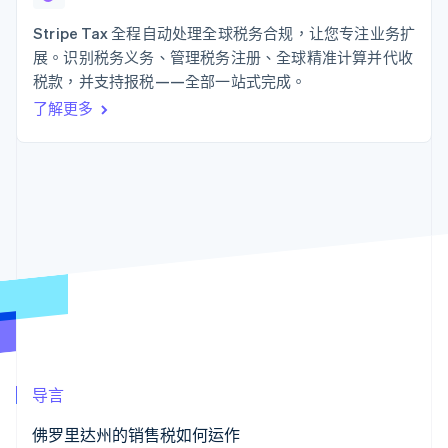
接入 125+ 种支
Stripe Sigma
产品路线图
SaaS
付方式
自定义报告
Sessions 年度大会
Stripe Tax 全程自动处理全球税务合规，让您专注业务扩
Authorization
Data Pipeline
招聘
展。识别税务义务、管理税务注册、全球精准计算并代收
Boost
数据同步
资讯中心
支付成功率优
资源
税款，并支持报税——全部一站式完成。
Stripe Press
化
按行业
了解更多
Link
应用集成
加速结账
AI 企业
代码示例
创作者经济
开发者博客
联系
游戏
API 状态
酒店、旅游与休闲
联系销售
保险
成为合作伙伴
更多
媒体与娱乐
Product roadmap
非营利组织
了解未来规划
专业服务
公共部门
Radar
零售
欺诈防范
Atlas
初创企业注册
生态系统
Climate
导言
碳移除
合作伙伴
Stripe App Marketplace
佛罗里达州的销售税如何运作