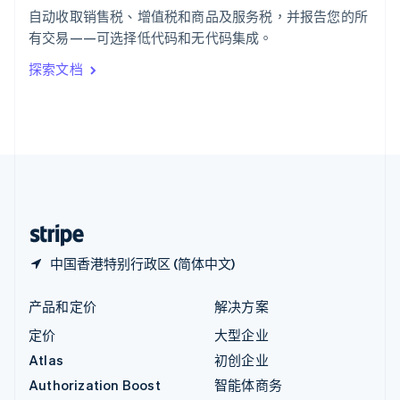
English
自动收取销售税、增值税和商品及服务税，并报告您的所
意大利
有交易——可选择低代码和无代码集成。
Italiano
English
印度
探索文档
English
英国
English
直布罗陀
English
中国内地
简体中文
English
中国香港特别行政区
English
简体中文
中国香港特别行政区 (简体中文)
产品和定价
解决方案
定价
大型企业
Atlas
初创企业
Authorization Boost
智能体商务