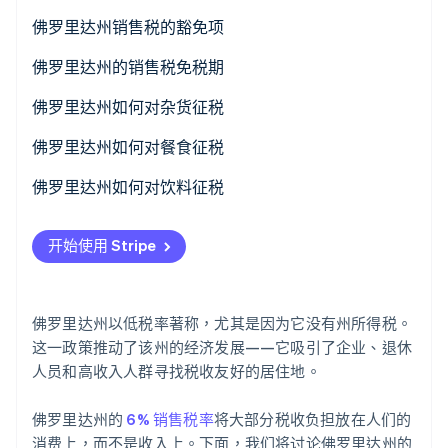
佛罗里达州销售税的豁免项
佛罗里达州的销售税免税期
Stripe Sessions 2026
了解 Stripe 如何为 AI 构建经济基础设施。
返校季销售税免税期
佛罗里达州如何对杂货征税
立即观看
防灾准备销售税免税期
免税杂货品类
佛罗里达州如何对餐食征税
自由月销售税免税期
应税杂货品类
应税餐食
佛罗里达州如何对饮料征税
非应税餐食
应税饮料
开始使用 Stripe
免税饮料
佛罗里达州以低税率著称，尤其是因为它没有州所得税。
这一政策推动了该州的经济发展——它吸引了企业、退休
人员和高收入人群寻找税收友好的居住地。
佛罗里达州的
6% 销售税率
将大部分税收负担放在人们的
消费上，而不是收入上。下面，我们将讨论佛罗里达州的