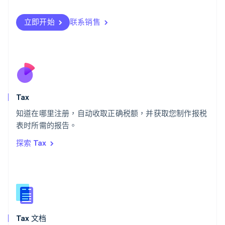
日本語
English
瑞典
立即开始
联系销售
Svenska
English
瑞士
Deutsch
Français
Italiano
English
塞浦路斯
English
斯洛伐克
English
斯洛文尼亚
Tax
English
Italiano
知道在哪里注册，自动收取正确税额，并获取您制作报税
泰国
ไทย
English
表时所需的报告。
希腊
探索 Tax
English
西班牙
Español
English
新加坡
English
简体中文
新西兰
English
Tax 文档
匈牙利