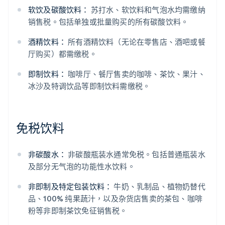
软饮及碳酸饮料：
苏打水、软饮料和气泡水均需缴纳
销售税。包括单独或批量购买的所有碳酸饮料。
酒精饮料：
所有酒精饮料（无论在零售店、酒吧或餐
厅购买）都需缴税。
即制饮料：
咖啡厅、餐厅售卖的咖啡、茶饮、果汁、
冰沙及特调饮品等即制饮料需缴税。
阿联酋
English
爱尔兰
免税饮料
English
爱沙尼亚
English
非碳酸水：
非碳酸瓶装水通常免税。包括普通瓶装水
奥地利
及部分无气泡的功能性水饮料。
Deutsch
English
澳大利亚
非即制及特定包装饮料：
牛奶、乳制品、植物奶替代
English
巴西
品、100% 纯果蔬汁，以及杂货店售卖的茶包、咖啡
Português
English
粉等非即制茶饮免征销售税。
保加利亚