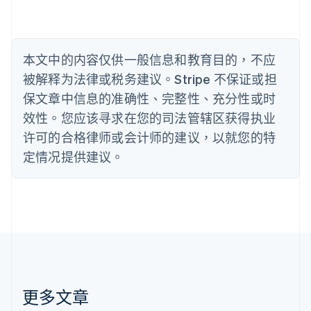
English
比利时
Nederlands
Français
Deutsch
English
波兰
本文中的内容仅供一般信息和教育目的，不应
English
丹麦
被解释为法律或税务建议。Stripe 不保证或担
English
保文章中信息的准确性、完整性、充分性或时
德国
效性。您应该寻求在您的司法管辖区获得执业
Deutsch
English
法国
许可的合格律师或会计师的建议，以就您的特
Français
English
定情况提供建议。
芬兰
English
Svenska
荷兰
Nederlands
English
加拿大
English
Français
捷克
English
克罗地亚
English
Italiano
更多文章
拉脱维亚