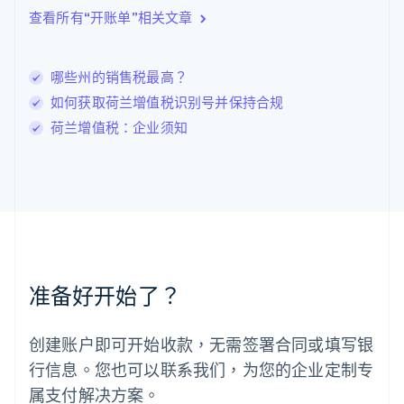
English
查看所有“开账单”相关文章
立陶宛
English
列支敦士登
哪些州的销售税最高？
Deutsch
English
卢森堡
如何获取荷兰增值税识别号并保持合规
Français
Deutsch
English
荷兰增值税：企业须知
罗马尼亚
English
马尔他
English
马来西亚
English
简体中文
美国
English
Español
简体中文
墨西哥
准备好开始了？
Español
English
挪威
English
创建账户即可开始收款，无需签署合同或填写银
葡萄牙
行信息。您也可以联系我们，为您的企业定制专
Português
English
日本
属支付解决方案。