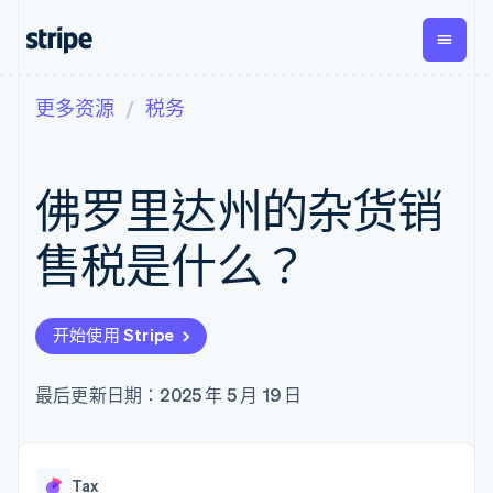
更多资源
税务
按企业阶段
文档
学习
支付
营收
资金管
平台
理
易市
大型企业
Stripe 文档
博客
Payments
Billing
初创企业
API 参考文档
客户案例
佛罗里达州的杂货销
在线支付
经常性收入
Global
Conn
库与 SDK
指南
Managed
Metronome
Payouts
Stripe Apps
Payments
按用量计费
平台
售税是什么？
备案商家解决
Subscriptions
向第三
按应用场景
方案
方打款
支持
订阅管理
Payment links
Crypto
指南
智能体商务
Invoicing
钱包、
加密货币
获取支持
无代码支付
一次性或定期
开始使用 Stripe
稳定币
电子商务
接受线上付款
托管支持方案
Checkout
账单
发行和
嵌入式金融
实施预置结账流程
专业服务
预构建支付界
Tax
发卡基
财务自动化
构建平台或交易市场
最后更新日期：2025 年 5 月 19 日
面
销售税和增值
础设施
全球化企业
管理订阅
Elements
税自动化
应用内支付
提供按用量计费
灵活的 UI 组件
Revenue
交易市场
发行稳定币支持的支付卡
Payment
Recognition
公司
资金管理
通过智能体配置和管理服
methods
会计自动化
Tax
平台
务