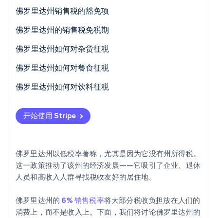
初创企业注册
佛罗里达州销售税的豁免项
Climate
佛罗里达州的销售税免税期
碳移除
Identity
返校季销售税免税期
佛罗里达州如何对杂货征税
在线身份验证
防灾准备销售税免税期
免税杂货品类
佛罗里达州如何对餐食征税
自由月销售税免税期
应税杂货品类
应税餐食
佛罗里达州如何对饮料征税
非应税餐食
应税饮料
Stripe Sessions 2026
开始使用 Stripe
了解 Stripe 如何为 AI 构建经济基础设施。
免税饮料
立即观看
佛罗里达州以低税率著称，尤其是因为它没有州所得税。
这一政策推动了该州的经济发展——它吸引了企业、退休
人员和高收入人群寻找税收友好的居住地。
佛罗里达州的
6% 销售税率
将大部分税收负担放在人们的
消费上，而不是收入上。下面，我们将讨论佛罗里达州的