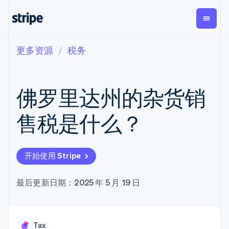
更多资源
税务
按企业阶段
文档
学习
支付
营收
资金管理
平台
易市
大型企业
Stripe 文档
博客
Payments
Billing
Treasury
初创企业
API 参考文档
客户案例
佛罗里达州的杂货销
在线支付
经常性收入
Con
库与 SDK
指南
企业财务
Managed
Metronome
Stripe Apps
Payments
按用量计费
Global
平台
售税是什么？
备案商家解决
Payouts
Subscriptions
Capi
按应用场景
方案
平
支持
向第三方
订阅管理
Payment links
客户
指南
智能体商务
打款
Invoicing
Trea
加密货币
获取支持
无代码支付
一次性或定期
Capital
开始使用 Stripe
平
电子商务
接受线上付款
托管支持方案
企业融资
Checkout
账单
嵌入
嵌入式金融
实施预置结账流程
专业服务
预构建支付界
Crypto
Tax
融服
财务自动化
构建平台或交易市场
最后更新日期：2025 年 5 月 19 日
钱包、稳
面
销售税和增值
Iss
全球化企业
管理订阅
定币发行
Elements
税自动化
实体
应用内支付
提供按用量计费
灵活的 UI 组件
和发卡基
Crypto
Revenue
虚拟
交易市场
发行稳定币支持的支付卡
Onramp
Payment
Recognition
础设施
公司
资金管理
通过智能体配置和管理服
可嵌入的
methods
会计自动化
Tax
平台
务