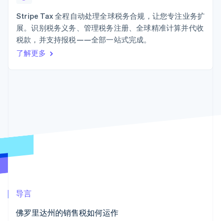
接入 125+ 种支
加密货币
Stripe Sigma
产品路线图
SaaS
付方式
自定义报告
购买
Sessions 年度大会
Stripe Tax 全程自动处理全球税务合规，让您专注业务扩
Terminal
Data Pipeline
招聘
展。识别税务义务、管理税务注册、全球精准计算并代收
线下支付
数据同步
资讯中心
Authorization
资源
税款，并支持报税——全部一站式完成。
Stripe Press
Boost
按行业
了解更多
支付成功率优
应用集成
化
AI 企业
代码示例
Link
创作者经济
开发者博客
联系
加速结账
游戏
API 状态
Financial
酒店、旅游与休闲
联系销售
Connections
保险
成为合作伙伴
关联金融账户
媒体与娱乐
数据
非营利组织
专业服务
公共部门
零售
更多
Product roadmap
了解未来规划
生态系统
导言
Radar
合作伙伴
欺诈防范
佛罗里达州的销售税如何运作
Stripe App Marketplace
Atlas