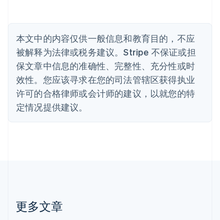
比利时
Nederlands
Français
Deutsch
English
波兰
本文中的内容仅供一般信息和教育目的，不应
English
丹麦
被解释为法律或税务建议。Stripe 不保证或担
English
保文章中信息的准确性、完整性、充分性或时
德国
效性。您应该寻求在您的司法管辖区获得执业
Deutsch
English
法国
许可的合格律师或会计师的建议，以就您的特
Français
English
定情况提供建议。
芬兰
English
Svenska
荷兰
Nederlands
English
加拿大
English
Français
捷克
English
克罗地亚
English
Italiano
更多文章
拉脱维亚
English