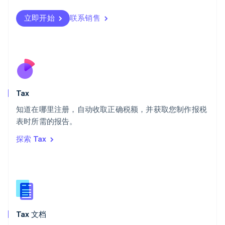
瑞典
立即开始
联系销售
Svenska
English
瑞士
Deutsch
Français
Italiano
English
塞浦路斯
English
斯洛伐克
English
斯洛文尼亚
Tax
English
Italiano
知道在哪里注册，自动收取正确税额，并获取您制作报税
泰国
ไทย
English
表时所需的报告。
希腊
探索 Tax
English
西班牙
Español
English
新加坡
English
简体中文
新西兰
English
Tax 文档
匈牙利
English