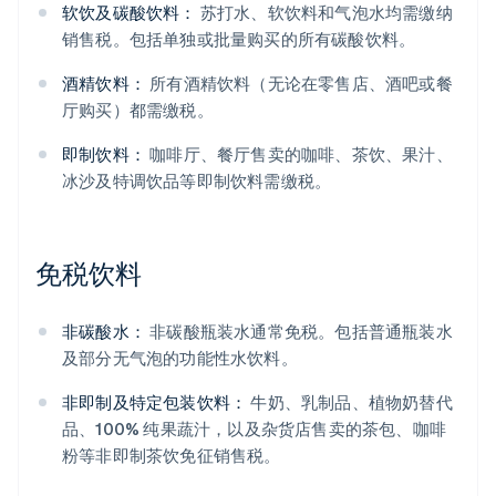
软饮及碳酸饮料：
苏打水、软饮料和气泡水均需缴纳
销售税。包括单独或批量购买的所有碳酸饮料。
酒精饮料：
所有酒精饮料（无论在零售店、酒吧或餐
厅购买）都需缴税。
即制饮料：
咖啡厅、餐厅售卖的咖啡、茶饮、果汁、
冰沙及特调饮品等即制饮料需缴税。
阿联酋
English
爱尔兰
免税饮料
English
爱沙尼亚
English
非碳酸水：
非碳酸瓶装水通常免税。包括普通瓶装水
奥地利
及部分无气泡的功能性水饮料。
Deutsch
English
澳大利亚
非即制及特定包装饮料：
牛奶、乳制品、植物奶替代
English
巴西
品、100% 纯果蔬汁，以及杂货店售卖的茶包、咖啡
Português
English
粉等非即制茶饮免征销售税。
保加利亚
English