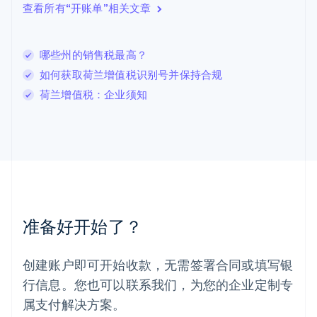
查看所有“开账单”相关文章
立陶宛
English
列支敦士登
哪些州的销售税最高？
Deutsch
English
卢森堡
如何获取荷兰增值税识别号并保持合规
Français
Deutsch
English
荷兰增值税：企业须知
罗马尼亚
English
马尔他
English
马来西亚
English
简体中文
美国
English
Español
简体中文
墨西哥
准备好开始了？
Español
English
挪威
English
创建账户即可开始收款，无需签署合同或填写银
葡萄牙
行信息。您也可以联系我们，为您的企业定制专
Português
English
日本
属支付解决方案。
日本語
English