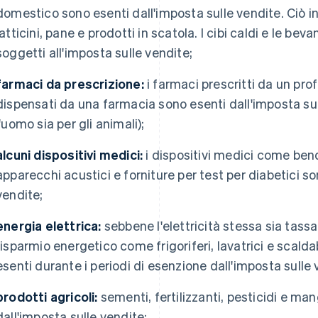
domestico sono esenti dall'imposta sulle vendite. Ciò in
latticini, pane e prodotti in scatola. I cibi caldi e le be
soggetti all'imposta sulle vendite;
farmaci da prescrizione:
i farmaci prescritti da un pro
dispensati da una farmacia sono esenti dall'imposta sull
l'uomo sia per gli animali);
alcuni dispositivi medici:
i dispositivi medici come bend
apparecchi acustici e forniture per test per diabetici so
vendite;
energia elettrica:
sebbene l'elettricità stessa sia tassa
risparmio energetico come frigoriferi, lavatrici e scald
esenti durante i periodi di esenzione dall'imposta sulle 
prodotti agricoli:
sementi, fertilizzanti, pesticidi e ma
dall'imposta sulle vendite;