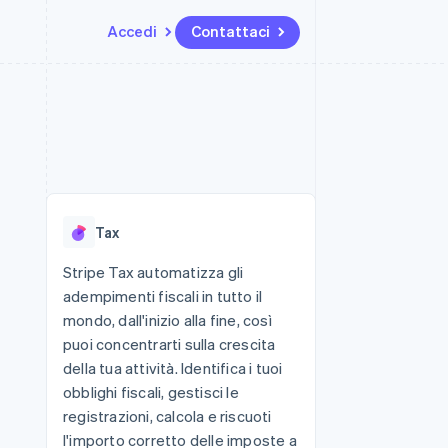
Accedi
Contattaci
Risorse
Ecosistema
Recapiti
me e marketplace
Altro
Integrazioni app
Partner
Contattaci
Product roadmap
ns
Esempi di codice
Stripe App Marketplace
Diventa nostro partner
Scopri cosa ti aspetta
 piattaforme
Blog per sviluppatori
 platforms
ibero
Stato dell'API
Radar
ari integrati
Prevenzione delle frodi
Tax
 fisiche
Atlas
Costituzione di start-up
Stripe Tax automatizza gli
adempimenti fiscali in tutto il
Climate
Rimozione del carbonio
mondo, dall'inizio alla fine, così
puoi concentrarti sulla crescita
Identity
Verifica online dell'identità
della tua attività. Identifica i tuoi
obblighi fiscali, gestisci le
registrazioni, calcola e riscuoti
l'importo corretto delle imposte a