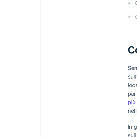
Co
Sen
sul
loc
par
più
nel
In 
sul