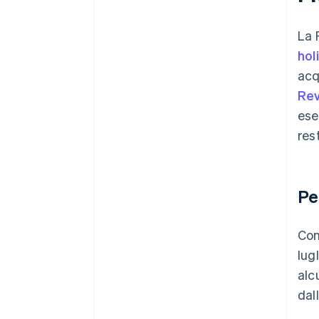
La 
hol
acq
Re
ese
res
Pe
Con
lug
alc
dal