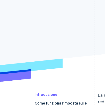
Link
Pagamento accelerato
Financial Connections
Conti finanziari collegati
Introduzione
La 
red
Come funziona l’imposta sulle