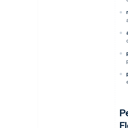
Pe
Fl