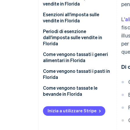
vendite in Florida
pen
Esenzioni all’imposta sulle
L'
a
vendite in Florida
fis
Periodi di esenzione
ill
dall’imposta sulle vendite in
per
Florida
que
Periodo di esenzione
Come vengono tassati i generi
dall’imposta sulle vendite per il
alimentari in Florida
ritorno a scuola
Di 
Generi alimentari esenti da
Come vengono tassati i pasti in
Periodo di esenzione
imposte
Florida
dall’imposta sulle vendite per la
Generi alimentari soggetti a
Pasti soggetti a tassazione
Come vengono tassate le
preparazione ai disastri
tassazione
bevande in Florida
Pasti non imponibili
Periodo di esenzione
Bevande soggette a tassazione
dall’imposta sulle vendite per il
Inizia a utilizzare Stripe
mese della libertà
Bevande esenti