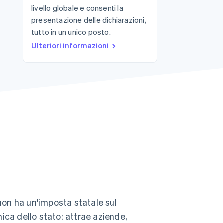
livello globale e consenti la
presentazione delle dichiarazioni,
tutto in un unico posto.
Stripe Sessions 2026
Scopri come Stripe sta
Ulteriori informazioni
costruendo
l'infrastruttura
economica per l'IA.
Guarda ora
 non ha un'imposta statale sul
ica dello stato: attrae aziende,