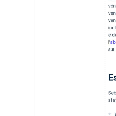
ven
ven
ven
inc
e d
l'
ab
sul
Es
Seb
sta