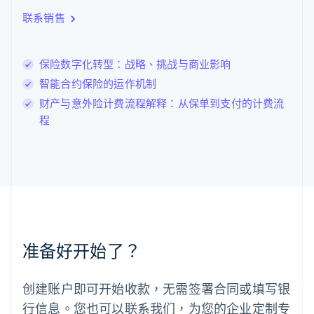
English
联系销售
立陶宛
English
列支敦士登
保险数字化转型：战略、挑战与商业影响
Deutsch
English
卢森堡
智能合约保险的运作机制
Français
Deutsch
English
财产与意外险计费流程解释：从保单到支付的计费流
罗马尼亚
程
English
马尔他
English
马来西亚
English
简体中文
美国
English
Español
简体中文
墨西哥
Español
English
准备好开始了？
挪威
English
葡萄牙
创建账户即可开始收款，无需签署合同或填写银
Português
English
行信息。您也可以联系我们，为您的企业定制专
日本