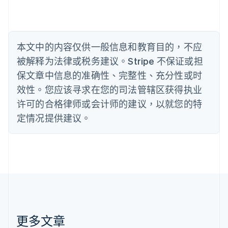
English
比利时
Nederlands
Français
Deutsch
English
波兰
本文中的内容仅供一般信息和教育目的，不应
English
丹麦
被解释为法律或税务建议。Stripe 不保证或担
English
保文章中信息的准确性、完整性、充分性或时
德国
效性。您应该寻求在您的司法管辖区获得执业
Deutsch
English
法国
许可的合格律师或会计师的建议，以就您的特
Français
English
定情况提供建议。
芬兰
English
Svenska
荷兰
Nederlands
English
加拿大
English
Français
捷克
English
克罗地亚
English
Italiano
更多文章
拉脱维亚