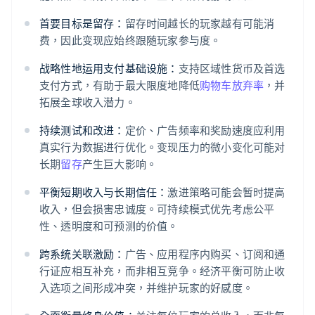
首要目标是留存：
留存时间越长的玩家越有可能消
费，因此变现应始终跟随玩家参与度。
战略性地运用支付基础设施：
支持区域性货币及首选
支付方式，有助于最大限度地降低
购物车放弃率
，并
拓展全球收入潜力。
持续测试和改进：
定价、广告频率和奖励速度应利用
真实行为数据进行优化。变现压力的微小变化可能对
长期
留存
产生巨大影响。
平衡短期收入与长期信任：
激进策略可能会暂时提高
收入，但会损害忠诚度。可持续模式优先考虑公平
性、透明度和可预测的价值。
跨系统关联激励：
广告、应用程序内购买、订阅和通
行证应相互补充，而非相互竞争。经济平衡可防止收
入选项之间形成冲突，并维护玩家的好感度。