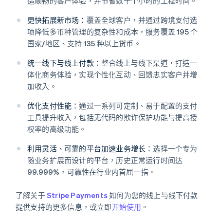
造顺畅的客户体验，并节省数千个小时的工程时间。
更快拓展新市场：
覆盖全球客户，并通过跨境支付选
项降低多币种管理的复杂性和成本，服务覆盖 195 个
国家/地区、支持 135 种以上货币。
统一线下与线上付款：
整合线上与线下渠道，打造一
体化商务体验，实现个性化互动、回馈忠实客户并增
加收入。
阿联酋
优化支付性能：
通过一系列可定制、易于配置的支付
English
爱尔兰
工具提升收入，包括无代码的欺诈保护功能与提高授
English
权率的高级功能。
爱沙尼亚
English
利用灵活、可靠的平台加速业务增长：
选择一个专为
奥地利
随业务扩展而设计的平台，历史正常运行时间达
Deutsch
English
99.999%，可靠性在行业内首屈一指。
澳大利亚
English
巴西
了解关于
Stripe Payments
如何为您的线上与线下付款
Português
English
提供支持的更多信息，或立即
开始使用
。
保加利亚