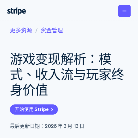
更多资源
资金管理
按企业阶段
文档
学习
支付
营收
资金管
平台
理
易市
大型企业
Stripe 文档
博客
Payments
Billing
初创企业
API 参考文档
客户案例
游戏变现解析：模
在线支付
经常性收入
Global
Conn
库与 SDK
指南
Managed
Metronome
Payouts
Stripe Apps
Payments
按用量计费
平台
式、收入流与玩家终
备案商家解决
Subscriptions
向第三
按应用场景
方案
方打款
支持
订阅管理
Payment links
Crypto
身价值
指南
智能体商务
Invoicing
钱包、
加密货币
获取支持
无代码支付
一次性或定期
稳定币
电子商务
接受线上付款
托管支持方案
Checkout
账单
发行和
嵌入式金融
实施预置结账流程
专业服务
预构建支付界
Tax
发卡基
开始使用 Stripe
财务自动化
构建平台或交易市场
面
销售税和增值
础设施
全球化企业
管理订阅
Elements
税自动化
应用内支付
提供按用量计费
灵活的 UI 组件
Revenue
最后更新日期：2026 年 3 月 13 日
交易市场
发行稳定币支持的支付卡
Payment
Recognition
公司
资金管理
通过智能体配置和管理服
methods
会计自动化
平台
务