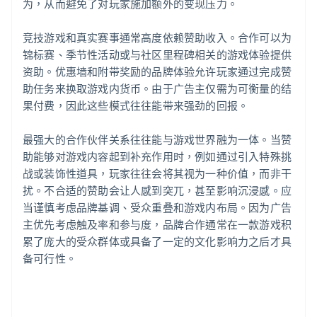
为，从而避免了对玩家施加额外的变现压力。
竞技游戏和真实赛事通常高度依赖赞助收入。合作可以为
锦标赛、季节性活动或与社区里程碑相关的游戏体验提供
资助。优惠墙和附带奖励的品牌体验允许玩家通过完成赞
助任务来换取游戏内货币。由于广告主仅需为可衡量的结
果付费，因此这些模式往往能带来强劲的回报。
最强大的合作伙伴关系往往能与游戏世界融为一体。当赞
助能够对游戏内容起到补充作用时，例如通过引入特殊挑
战或装饰性道具，玩家往往会将其视为一种价值，而非干
扰。不合适的赞助会让人感到突兀，甚至影响沉浸感。应
当谨慎考虑品牌基调、受众重叠和游戏内布局。因为广告
主优先考虑触及率和参与度，品牌合作通常在一款游戏积
累了庞大的受众群体或具备了一定的文化影响力之后才具
备可行性。