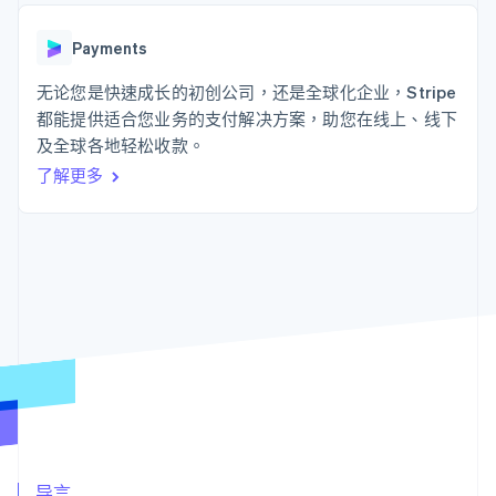
接入 125+ 种支
Stripe Sigma
产品路线图
SaaS
付方式
自定义报告
Sessions 年度大会
Authorization
Data Pipeline
Payments
招聘
Boost
数据同步
资讯中心
支付成功率优
资源
无论您是快速成长的初创公司，还是全球化企业，Stripe
Stripe Press
化
按行业
都能提供适合您业务的支付解决方案，助您在线上、线下
Link
应用集成
及全球各地轻松收款。
加速结账
AI 企业
代码示例
创作者经济
开发者博客
联系
了解更多
游戏
API 状态
酒店、旅游与休闲
联系销售
保险
成为合作伙伴
更多
媒体与娱乐
Product roadmap
非营利组织
了解未来规划
专业服务
公共部门
Radar
零售
欺诈防范
Atlas
初创企业注册
生态系统
Climate
碳移除
合作伙伴
Stripe App Marketplace
导言