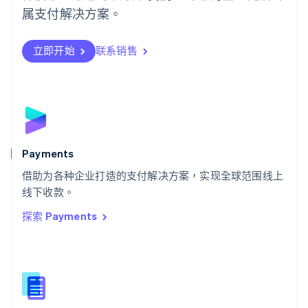
日本語
English
属支付解决方案。
瑞典
Svenska
English
瑞士
立即开始
联系销售
Deutsch
Français
Italiano
English
塞浦路斯
English
斯洛伐克
English
斯洛文尼亚
English
Italiano
Payments
泰国
ไทย
English
借助为各种企业打造的支付解决方案，实现全球范围线上
希腊
线下收款。
English
探索 Payments
西班牙
Español
English
新加坡
English
简体中文
新西兰
English
匈牙利