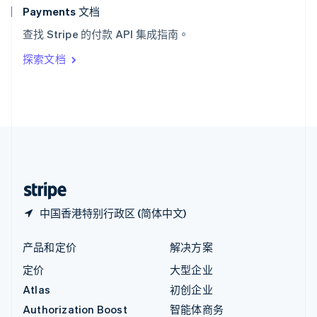
English
Payments 文档
意大利
查找 Stripe 的付款 API 集成指南。
Italiano
English
印度
探索文档
English
英国
English
直布罗陀
English
中国内地
简体中文
English
中国香港特别行政区
English
简体中文
中国香港特别行政区 (简体中文)
产品和定价
解决方案
定价
大型企业
Atlas
初创企业
Authorization Boost
智能体商务