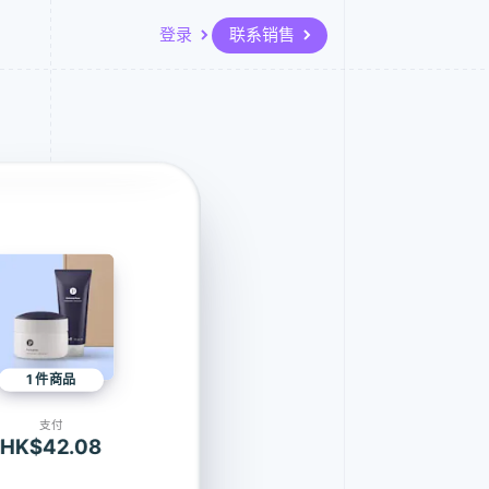
登录
联系销售
资源
生态系统
联系
场
更多
 424242
应用集成
合作伙伴
联系销售
Product roadmap
代码示例
Stripe App Marketplace
成为合作伙伴
了解未来规划
开发者博客
API 状态
Radar
欺诈防范
Atlas
初创企业注册
Climate
碳移除
1 件商品
支付
HK$42.08