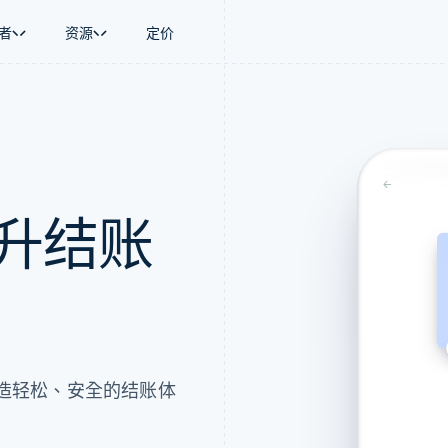
者
资源
定价
信息
景
指南
按行业
公司
资金管理
平台和交易市
您的验证码是:
商务
持
接受线上付款
AI 企业
产品路线图
Global Payouts
Connect
币
持方案
实施预置结账流程
创作者经济
Sessions 年度大会
向第三方打款
平台支付
务
务
构建平台或交易市场
游戏
招聘
Crypto
金融
管理订阅
酒店、旅游与休闲
资讯中心
钱包、稳定币发行和发卡基础设
 提升结账
动化
提供按用量计费
保险
Stripe Press
施
企业
发行稳定币支持的支付卡
媒体与娱乐
支付
通过智能体配置和管理服务
非营利组织
场
专业服务
理
公共部门
零售
化
on
打造轻松、安全的结账体