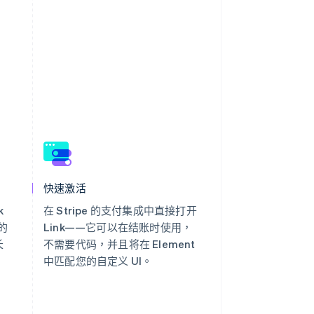
快速激活
k
在 Stripe 的支付集成中直接打开
的
Link——它可以在结账时使用，
长
不需要代码，并且将在 Element
中匹配您的自定义 UI。