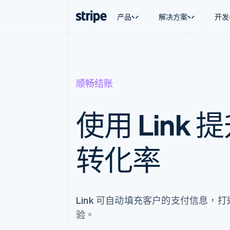
产品
解决方案
开发
按企业阶段
文档
学习
按应用场
支持
支付
营收
大型企业
Stripe 文档
博客
智能体
获取支
Payments
Billing
顺畅结账
初创企业
API 参考文档
客户案例
加密货
托管支
在线支付
经常性收入
库与 SDK
指南
电子商
专业服
Managed Payments
Metronome
Stripe Apps
嵌入式
备案商家解决方案
按用量计费
使用 Link
财务自
Payment links
Subscriptions
全球化
无代码支付
订阅管理
应用内
Checkout
Invoicing
交易市
预构建支付界面
一次性或定期账单
转化率
资金管
Elements
Tax
平台
灵活的 UI 组件
销售税和增值税自动
SaaS
Payment methods
Revenue Recogniti
接入 125+ 种支付方式
会计自动化
Authorization Boost
Stripe Sigma
Link 可自动填充客户的支付信息，
支付成功率优化
自定义报告
Link
Data Pipeline
验。
加速结账
数据同步