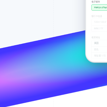
电子邮件
银行卡信息
将您保存的信
收货地址
请输入发送
1234 1234 
安全使用您
MM / YY
收货地址
支付方式
美国
姓名
地址第 1 行
支付
地址第 2 
城市
州