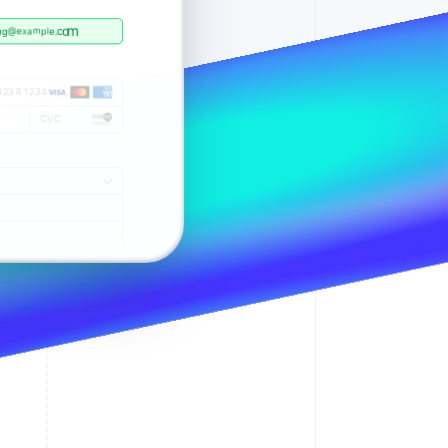
Stripe Sessions 2026
m
manyu.zhang@example.com
a
n
y
u
.
z
h
a
n
g
@
e
x
a
m
p
l
e
.
c
o
m
了解 Stripe 如何为 AI 构
建经济基础设施。
息与 Link 一起使用
Manyu Zhang
更改
至
(•••) ••• ••35
的验证码，以
立即观看
1234 1234
Flat 25, 12/F, Acacia Building
保存的信息。
150 Kennedy Road
CVC
WAN CHAI
HONG KONG
重新发送验证码
•••• 9328
更改
安全有保障
行（可选）
邮编