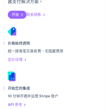
属支付解决方案。
塞浦路斯
English
斯洛伐克
开始
联系销售
English
斯洛文尼亚
English
Italiano
泰国
ไทย
English
希腊
价格始终透明
English
统一按每笔交易收费，无隐藏费用
西班牙
Español
English
定价详情
新加坡
English
简体中文
新西兰
English
匈牙利
English
开始您的集成
意大利
10 分钟开通并运营 Stripe 账户
Italiano
English
印度
API 参考
English