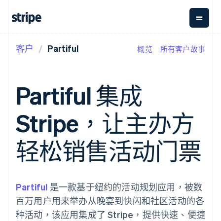
客户
Partiful
概览
所有客户故事
按企业阶段
文档
学习
支付
营收
资金管
平台
理
易市
大型企业
Stripe 文档
博客
Payments
Billing
初创企业
API 参考文档
客户案例
Partiful 集成
在线支付
经常性收入
Global
Conn
库与 SDK
指南
Managed
Metronome
Payouts
Stripe Apps
Payments
按用量计费
平台
Stripe，让主办方
备案商家解决
Subscriptions
向第三
按应用场景
方案
方打款
支持
订阅管理
Payment links
Crypto
指南
智能体商务
轻松销售活动门票
Invoicing
钱包、
加密货币
获取支持
无代码支付
一次性或定期
稳定币
电子商务
接受线上付款
托管支持方案
Checkout
账单
发行和
嵌入式金融
实施预置结账流程
专业服务
预构建支付界
Tax
发卡基
财务自动化
构建平台或交易市场
面
销售税和增值
础设施
全球化企业
管理订阅
Partiful
是一款基于纽约的活动规划应用，被数
Elements
税自动化
应用内支付
提供按用量计费
灵活的 UI 组件
Revenue
百万用户用来举办从晚宴到快闪和社区活动的各
交易市场
发行稳定币支持的支付卡
Payment
Recognition
公司
资金管理
通过智能体配置和管理服
种活动，该应用集成了 Stripe，提供快速、便捷
methods
会计自动化
平台
务