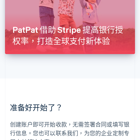
卢森堡
Français
Deutsch
English
罗马尼亚
English
PatPat 借助 Stripe 提高银行授
马尔他
English
权率，打造全球支付新体验
马来西亚
English
简体中文
美国
English
Español
简体中文
墨西哥
Español
English
挪威
English
葡萄牙
Português
English
准备好开始了？
日本
日本語
English
瑞典
创建账户即可开始收款，无需签署合同或填写银
Svenska
English
瑞士
行信息。您也可以联系我们，为您的企业定制专
Deutsch
Français
Italiano
English