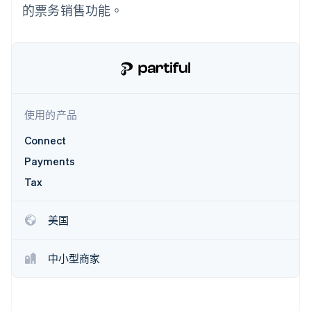
接入 125+ 种支
Stripe Sigma
产品路线图
的票务销售功能。
SaaS
付方式
自定义报告
Sessions 年度大会
Authorization
Data Pipeline
招聘
Boost
数据同步
资讯中心
支付成功率优
资源
Stripe Press
化
按行业
Link
应用集成
加速结账
AI 企业
代码示例
创作者经济
开发者博客
联系
使用的产品
游戏
API 状态
酒店、旅游与休闲
联系销售
Connect
保险
成为合作伙伴
更多
媒体与娱乐
Payments
Product roadmap
非营利组织
了解未来规划
Tax
专业服务
公共部门
Radar
零售
欺诈防范
美国
Atlas
初创企业注册
中小型商家
生态系统
Climate
碳移除
合作伙伴
Stripe App Marketplace