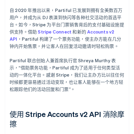
自 2020 年推出以来，Partiful 已发展到拥有全美数百万
用户，并成为从 DJ 表演到快闪等各种社交活动的首选平
Stripe Sessions 2026
台。如今，Stripe 为平台门票销售背后的支付基础设施提
了解 Stripe 如何为 AI 构建经济基础设施。
供支持。借助
Stripe Connect
和新的
Accounts v2
立即观看
API
，Partiful 构建了一个票务功能，使主办方能在几分
钟内开始售票，并让客人在回复活动邀请时轻松购票。
Partiful 联合创始人兼首席执行官 Shreya Murthy 表
示，“借助票务功能，Partiful 成为了适用于任何类型活
动的一体化平台。感谢 Stripe，我们让主办方比以往任何
时候都更容易通过活动变现，也让客人能够在一个地方轻
松跟踪他们的活动回复和门票”。
使用 Stripe Accounts v2 API 消除摩
擦