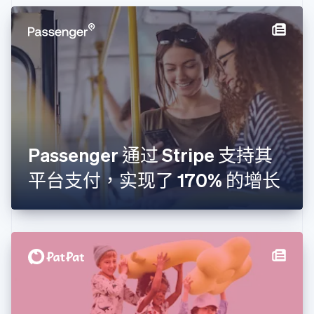
丹麦
English
德国
Deutsch
English
法国
Français
English
芬兰
English
Svenska
荷兰
Nederlands
English
Passenger 通过 Stripe 支持其
加拿大
English
Français
平台支付，实现了 170% 的增长
捷克
English
克罗地亚
English
Italiano
拉脱维亚
English
立陶宛
English
列支敦士登
Deutsch
English