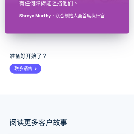
有任何障碍能阻挡他们。
Shreya Murthy
，联合创始人兼首席执行官
阿联酋
English
爱尔兰
English
爱沙尼亚
准备好开始了？
English
奥地利
联系销售
Deutsch
English
澳大利亚
English
巴西
Português
English
保加利亚
English
比利时
Nederlands
Français
Deutsch
English
阅读更多客户故事
波兰
English