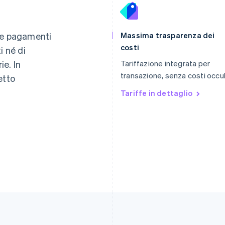
Finlandia
Lussemburgo
English
Svenska
Français
Deutsch
English
re pagamenti
Massima trasparenza dei
Francia
Malaysia
costi
i né di
Français
English
English
简体中文
e. In
Tariffazione integrata per
Germania
Malta
Deutsch
English
English
transazione, senza costi occul
etto
Giappone
Messico
Tariffe in dettaglio
日本語
English
Español
English
Gibilterra
Norvegia
English
English
Grecia
Nuova Zelanda
English
English
India
Paesi Bassi
English
Nederlands
English
Irlanda
Polonia
English
English
Italia
Portogallo
Italiano
English
Português
English
Lettonia
RAS di Hong Kong, Cina
English
English
简体中文
Liechtenstein
Regno Unito