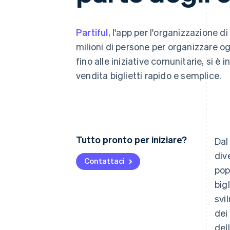
Link
Pagamento accelerato
Financial Connections
Partiful
, l'app per l'organizzazione d
Conti finanziari collegati
milioni di persone per organizzare og
fino alle iniziative comunitarie, si è 
vendita biglietti rapido e semplice.
Tutto pronto per iniziare?
Dal
div
Contattaci
pop
big
svi
dei
del