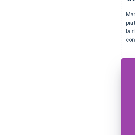
Man
pia
la 
con