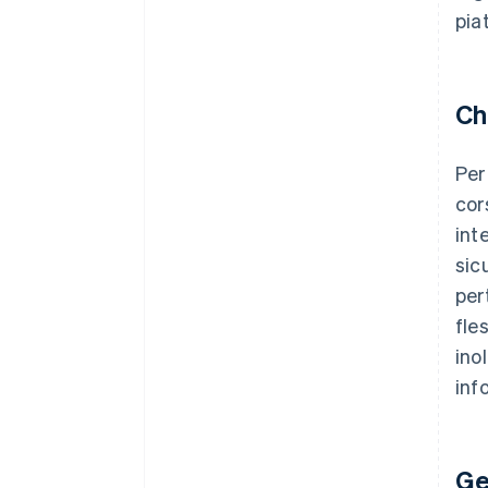
pia
Ch
Per
cor
int
sic
per
fle
ino
inf
Ge