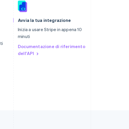
Romania
English
Avvia la tua integrazione
Singapore
Inizia a usare Stripe in appena 10
English
简体中文
minuti
Slovacchia
English
ti
Documentazione di riferimento
Slovenia
dell'API
English
Italiano
Spagna
Español
English
Stati Uniti
English
Español
简体中文
Svezia
Svenska
English
Svizzera
Deutsch
Français
Italiano
English
Thailandia
ไทย
English
Ungheria
English