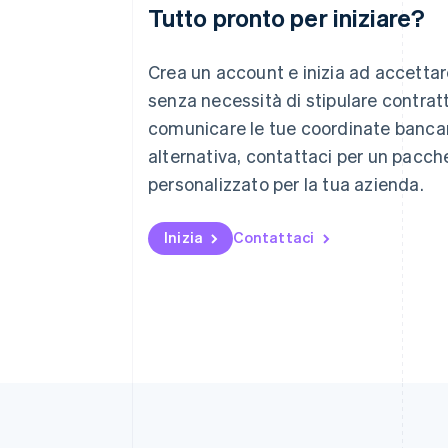
Tutto pronto per iniziare?
Australia
English
Crea un account e inizia ad accetta
Austria
senza necessità di stipulare contratt
Deutsch
English
comunicare le tue coordinate bancari
Belgio
Nederlands
Français
Deutsch
English
alternativa, contattaci per un pacch
Brasile
personalizzato per la tua azienda.
Português
English
Bulgaria
English
Inizia
Contattaci
Canada
English
Français
Cina continentale
简体中文
English
Cipro
English
Croazia
English
Italiano
Danimarca
English
Emirati Arabi Uniti