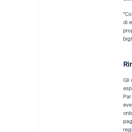
"Co
di 
pro
big
Ri
Gli
esp
Par
eve
onb
pag
reg