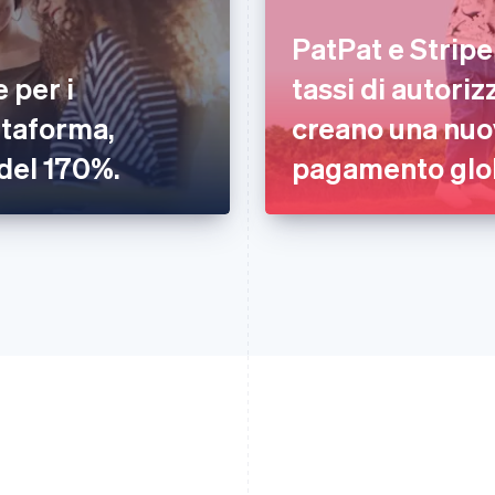
PatPat e Stripe
 per i
tassi di autori
ttaforma,
creano una nuo
del 170%.
pagamento glo