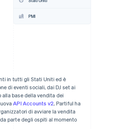
Stati Uniti
PMI
Stripe Sessions 2026
Scopri come Stripe sta
costruendo
l'infrastruttura
economica per l'IA.
Guarda ora
i in tutti gli Stati Uniti ed è
e di eventi sociali, dai DJ set ai
 alla base della vendita dei
 nuova
API Accounts v2
, Partiful ha
ganizzatori di avviare la vendita
tti da parte degli ospiti al momento