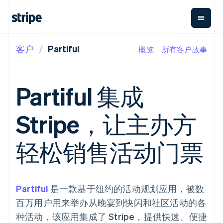
客户
Partiful
概览
所有客户故事
按企业阶段
文档
学习
支付
营收
资金管理
平台
易市
大型企业
Stripe 文档
博客
Payments
Billing
Treasury
初创企业
API 参考文档
客户案例
Partiful 集成
在线支付
经常性收入
Con
库与 SDK
指南
企业财务
Managed
Metronome
Stripe Apps
Payments
按用量计费
Global
平台
Stripe，让主办方
备案商家解决
Payouts
Subscriptions
Capi
按应用场景
方案
平
支持
向第三方
订阅管理
Payment links
客户
指南
智能体商务
轻松销售活动门票
打款
Invoicing
Trea
加密货币
获取支持
无代码支付
一次性或定期
Capital
平
电子商务
接受线上付款
托管支持方案
企业融资
Checkout
账单
嵌入
嵌入式金融
实施预置结账流程
专业服务
预构建支付界
Crypto
Tax
融服
财务自动化
构建平台或交易市场
钱包、稳
面
销售税和增值
Iss
全球化企业
管理订阅
Partiful
是一款基于纽约的活动规划应用，被数
定币发行
Elements
税自动化
实体
应用内支付
提供按用量计费
灵活的 UI 组件
和发卡基
Crypto
Revenue
虚拟
百万用户用来举办从晚宴到快闪和社区活动的各
交易市场
发行稳定币支持的支付卡
Onramp
Payment
Recognition
础设施
公司
资金管理
通过智能体配置和管理服
可嵌入的
种活动，该应用集成了 Stripe，提供快速、便捷
methods
会计自动化
平台
务