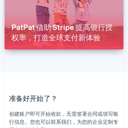
卢森堡
Français
Deutsch
English
罗马尼亚
English
PatPat 借助 Stripe 提高银行授
马尔他
English
权率，打造全球支付新体验
马来西亚
English
简体中文
美国
English
Español
简体中文
墨西哥
Español
English
挪威
English
葡萄牙
Português
English
准备好开始了？
日本
日本語
English
瑞典
创建账户即可开始收款，无需签署合同或填写银
Svenska
English
瑞士
行信息。您也可以联系我们，为您的企业定制专
Deutsch
Français
Italiano
English