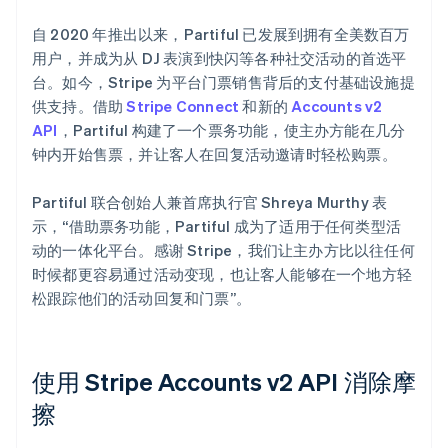
初创企业注册
自 2020 年推出以来，Partiful 已发展到拥有全美数百万
Climate
用户，并成为从 DJ 表演到快闪等各种社交活动的首选平
碳移除
台。如今，Stripe 为平台门票销售背后的支付基础设施提
Identity
供支持。借助
Stripe Connect
和新的
Accounts v2
在线身份验证
API
，Partiful 构建了一个票务功能，使主办方能在几分
钟内开始售票，并让客人在回复活动邀请时轻松购票。
Partiful 联合创始人兼首席执行官 Shreya Murthy 表
示，“借助票务功能，Partiful 成为了适用于任何类型活
Stripe Sessions 2026
了解 Stripe 如何为 AI 构建经济基础设施。
动的一体化平台。感谢 Stripe，我们让主办方比以往任何
立即观看
时候都更容易通过活动变现，也让客人能够在一个地方轻
松跟踪他们的活动回复和门票”。
使用 Stripe Accounts v2 API 消除摩
擦