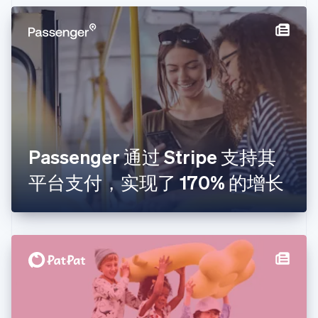
丹麦
English
德国
Deutsch
English
法国
Français
English
芬兰
English
Svenska
荷兰
Nederlands
English
Passenger 通过 Stripe 支持其
加拿大
English
Français
平台支付，实现了 170% 的增长
捷克
English
克罗地亚
English
Italiano
拉脱维亚
English
立陶宛
English
列支敦士登
Deutsch
English