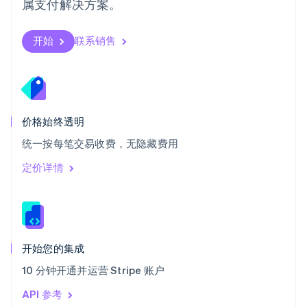
属支付解决方案。
塞浦路斯
English
斯洛伐克
开始
联系销售
English
斯洛文尼亚
English
Italiano
泰国
ไทย
English
希腊
价格始终透明
English
统一按每笔交易收费，无隐藏费用
西班牙
Español
English
定价详情
新加坡
English
简体中文
新西兰
English
匈牙利
English
开始您的集成
意大利
10 分钟开通并运营 Stripe 账户
Italiano
English
印度
API 参考
English