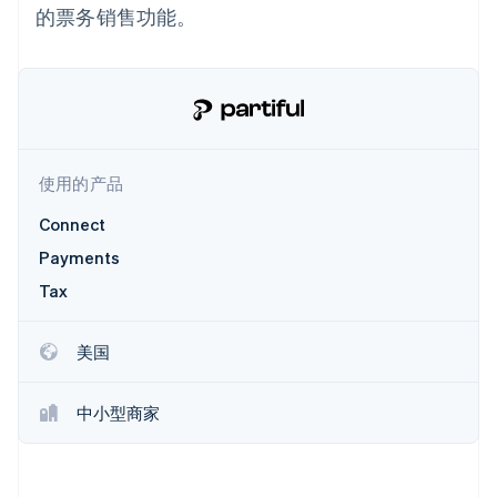
接入 125+ 种支
加密货币
Stripe Sigma
产品路线图
的票务销售功能。
SaaS
付方式
自定义报告
购买
Sessions 年度大会
Terminal
Data Pipeline
招聘
线下支付
数据同步
资讯中心
Authorization
资源
Stripe Press
Boost
按行业
支付成功率优
应用集成
化
AI 企业
代码示例
Link
创作者经济
开发者博客
联系
使用的产品
加速结账
游戏
API 状态
Financial
酒店、旅游与休闲
联系销售
Connect
Connections
保险
成为合作伙伴
关联金融账户
媒体与娱乐
Payments
数据
非营利组织
Tax
专业服务
公共部门
零售
美国
更多
Product roadmap
了解未来规划
中小型商家
生态系统
Radar
合作伙伴
欺诈防范
Stripe App Marketplace
Atlas