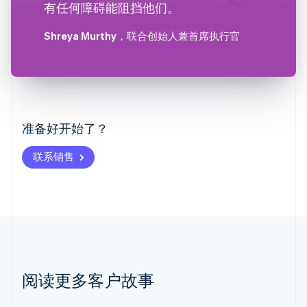
有任何障碍能阻挡他们。
Shreya Murthy
，联合创始人兼首席执行官
阿联酋
English
爱尔兰
English
爱沙尼亚
准备好开始了？
English
奥地利
联系销售
Deutsch
English
澳大利亚
English
巴西
Português
English
保加利亚
English
比利时
Nederlands
Français
Deutsch
English
阅读更多客户故事
波兰
English