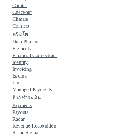
Capital
Checkout
Climate
Connect
คริปโต
Data Pipeline
Elements
Financial Connections
Identity
Invoicing
Issuing
Link
Managed Payments
ลิงก์ชำระเงิน
Payments
Payouts
Radar
Revenue Recognition
Stripe Sigma