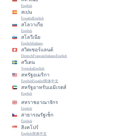
English
สเปน
Español
English
สโลวาเกีย
English
สโลวีเนีย
English
Italiano
สวิตเซอร์แลนด์
Deutsch
Français
Italiano
English
สวีเดน
Svenska
English
สหรัฐอเมริกา
English
Español
简体中文
สหรัฐอาหรับเอมิเรตส์
English
สหราชอาณาจักร
English
สาธารณรัฐเช็ก
English
สิงคโปร์
English
简体中文