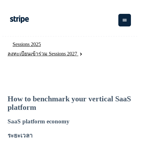
Sessions 2025
ตามขั้น
เอกสารประกอบ
เรียนรู้
ลงทะเบียนเข้าร่วม Sessions 2027
การชำระ
รายรับ
การ
แพลตฟอ
Stripe Docs
เงิน
จัดการ
และ
องค์กร
บล็อก
ข้อมูลอ้างอิงเกี่ยวกับ API
Billing
เงิน
มาร์เก็ต
ธุรกิจสตาร์ทอัพ
เรื่องราวจากลูกค้า
ไลบรารีและ SDK
Payments
เพลส
คู่มือ
รายรับตาม
Stripe Apps
Global
การชำระ
แบบแผน
Payouts
Connec
เงินออนไลน์
ล่วงหน้า
How to benchmark your vertical SaaS
ตามกรณีใช้งาน
Metronome
การชำร
platform
การสนับสนุน
เบิก
Payment
คู่มือ
เงินสำห
links
การค้าแบบใช้เอเจนต์
จ่ายให้
การเรียก
SaaS platform economy
แพลตฟอ
อีคอมเมิร์ซ
รับการสนับสนุน
กับ
รับการชำระเงินออนไลน์
การชำระ
เก็บเงิน
บริการทางการเงินที่ผสาน
แพ็กเกจการสนับสนุนที่ได้รับ
บุคคล
ติดตั้งใช้งานการชำระเงิน
เงินแบบไม่
ตามการใช้
ระยะเวลา
รวมในตัว
การจัดการ
การชำระ
ที่สาม