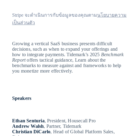
ประกันภัย
ดำเนินการต่อ
ชำระเงิน
Link
สถานะ API
สำหรับการ
สื่อและความบันเทิง
Stripe
ทำบัญชี
Stripe จะดำเนินการกับข้อมูลของคุณตาม
นโยบายความ
องค์กรไม่แสวงผลกำไร
Sigma
การชำระ
เป็นส่วนตัว
บริการเฉพาะทาง
เงินที่รวดเร็ว
รายงานที่
ภาครัฐ
ขึ้น
ออกแบบ
ธุรกิจค้าปลีก
เอง
Growing a vertical SaaS business presents difficult
Data
decisions, such as when to expand your offerings and
Pipeline
how to integrate payments. Tidemark’s 2025
Benchmark
Report
offers tactical guidance, Learn about the
ระบบนิเวศ
การซิงค์
benchmarks to measure against and frameworks to help
you monetize more effectively.
ข้อมูล
พาร์ทเนอร์
Stripe App Marketplace
Speakers
เพิ่มเติม
Product roadmap
Ethan Senturia
, President, Housecall Pro
Andrew Walsh
, Partner, Tidemark
ดูสิ่งที่กำลังจะมาถึง
Christian DiCarlo
, Head of Global Platform Sales,