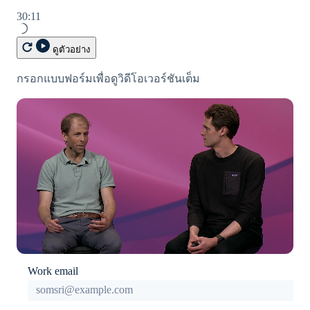
สำเร็จรูป
ต้องเขียน
งาน
Checkout
การทำงานอัตโนมัติด้านการ
บริการเฉพาะทาง
เงินตาม
30:11
สร้างแพลตฟอร์มหรือ
โค้ด
เงิน
รอบบิล
มาร์เก็ตเพลส
UI การชำระ
ธุรกิจทั่วโลก
ดูตัวอย่าง
จัดการการชำระเงินตามรอบ
เงินสำเร็จรูป
การจัดการ
การชำระเงินในแอป
บิล
บริษัท
การชำระ
กรอกแบบฟอร์มเพื่อดูวิดีโอเวอร์ชันเต็ม
Elements
มาร์เก็ตเพลส
เสนอการเรียกเก็บเงินตาม
เงินตาม
การจัดการเงิน
Invoicing
การใช้งาน
องค์ประกอบ
แผนงานผลิตภัณฑ์
รอบบิล
แพลตฟอร์ม
ออกบัตรที่มีสเตเบิลคอยน์
UI ที่ยืดหยุ่น
การประชุมประจำปีแบบ
ครั้งเดียว
SaaS
รองรับอยู่
เซสชัน
หรือตาม
วิธีการชำระ
จัดเตรียมและจัดการบริการ
ตำแหน่งงาน
แบบแผน
เงิน
Tax
ด้วยเอเจนต์
ห้องข่าว
ล่วงหน้า
ตามอุตสาหกรรม
Stripe Press
เข้าถึงได้
คิดภาษี
มากกว่า 125
การขาย
บริษัท AI
รายการ
และ VAT
แหล่งข้อมูล
Authorization
Revenue
แวดวงครีเอเตอร์
การติดต่อ
อัตโนมัติ
Boost
Recognition
เกม
Work email
การเชื่อมต่อการทำงานแอป
การบริการ การเดินทาง และ
ยกระดับการ
ติดต่อฝ่ายขาย
ตัวอย่างโค้ด
ระบบ
สันทนาการ
ยอมรับการ
สมัครเป็นพาร์ทเนอร์
บล็อกของนักพัฒนา
อัตโนมัติ