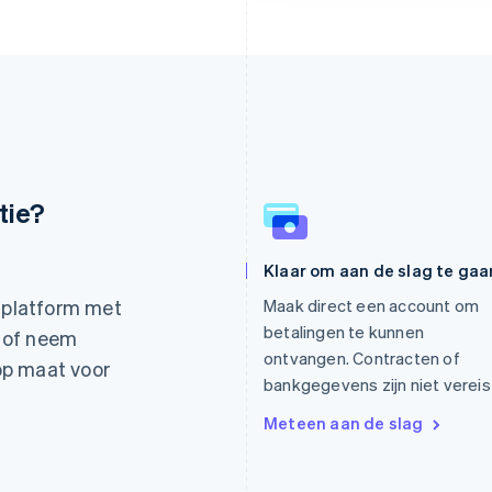
tie?
Griekenland
Maleisië
Klaar om aan de slag te gaa
English
English
简体中文
Hongarije
Malta
alplatform met
Maak direct een account om
English
English
betalingen te kunnen
 of neem
Hongkong SAR, China
Mexico
ontvangen. Contracten of
English
简体中文
Español
English
op maat voor
Ierland
Nederland
bankgegevens zijn niet vereis
English
Nederlands
English
Meteen aan de slag
India
Nieuw-Zeeland
English
English
Italië
Noorwegen
Italiano
English
English