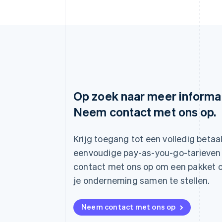
Op zoek naar meer informa
Neem contact met ons op.
Australië
English
België
Krijg toegang tot een volledig beta
Nederlands
Français
Deutsch
English
eenvoudige pay-as-you-go-tarieven
Brazilië
Português
English
contact met ons op om een pakket 
Bulgarije
je onderneming samen te stellen.
English
Canada
English
Français
Neem contact met ons op
Cyprus
English