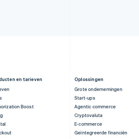
Japan
Oostenrijk
日本語
English
Deutsch
English
Kroatië
Polen
English
Italiano
English
Letland
Portugal
English
Português
English
Liechtenstein
Roemenië
Deutsch
English
English
Litouwen
Singapore
English
English
简体中文
Luxemburg
Slovenië
Français
Deutsch
English
English
Italiano
ducten en tarieven
Oplossingen
ieven
Grote ondernemingen
s
Start-ups
orization Boost
Agentic commerce
ng
Cryptovaluta
tal
E-commerce
ckout
Geïntegreerde financiën