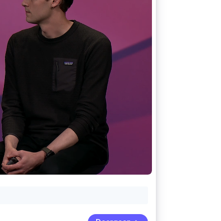
Stripe Sessions 2026
Ontdek hoe Stripe de
economische
infrastructuur voor AI
bouwt.
Nu bekijken