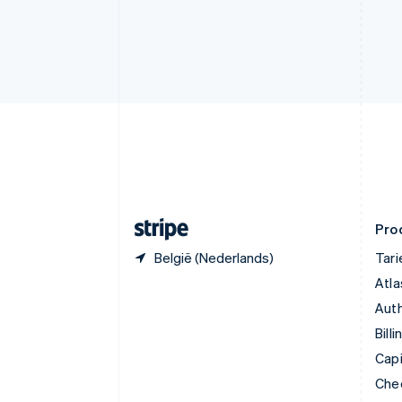
Denemarken
English
Duitsland
Deutsch
English
Estland
English
Finland
English
Svenska
Frankrijk
Français
English
Gibraltar
English
Pro
België (Nederlands)
Tar
Atla
Auth
Billi
Capi
Che