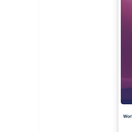
Link
Versneld afrekenen
Financial Connections
Data gekoppelde rekeningen
Wor