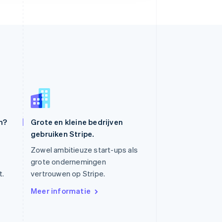
Slowakije
n?
Grote en kleine bedrijven
English
Spanje
gebruiken Stripe.
Español
English
Zowel ambitieuze start-ups als
Thailand
grote ondernemingen
ไทย
English
Tsjechië
t.
vertrouwen op Stripe.
English
Meer informatie
Vasteland van China
简体中文
English
Verenigd Koninkrijk
English