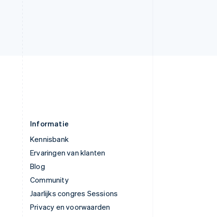
Verenigde Arabische Emiraten
English
Verenigde Staten
English
Español
简体中文
Zweden
Svenska
English
Zwitserland
Deutsch
Français
Italiano
English
Informatie
Kennisbank
Ervaringen van klanten
Blog
Community
Jaarlijks congres Sessions
Privacy en voorwaarden