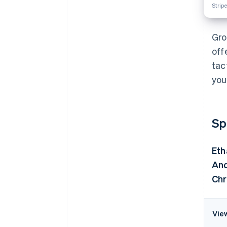
Strip
Gro
off
tac
you
Sp
Eth
An
Chr
Vie