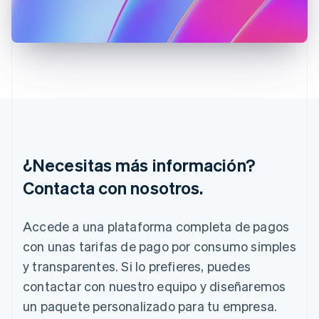
Gibraltar
English
Grecia
English
Hungría
English
India
English
Irlanda
English
¿Necesitas más información?
Italia
Italiano
English
Contacta con nosotros.
Japón
日本語
English
Letonia
Accede a una plataforma completa de pagos
English
con unas tarifas de pago por consumo simples
Liechtenstein
Deutsch
English
y transparentes. Si lo prefieres, puedes
Lituania
contactar con nuestro equipo y diseñaremos
English
Luxemburgo
un paquete personalizado para tu empresa.
Français
Deutsch
English