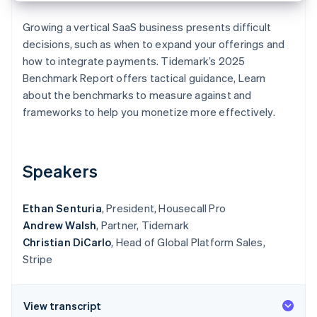
Sector público
Radar
Comercio minorista
Growing a vertical SaaS business presents difficult
Prevención de fraude
decisions, such as when to expand your offerings and
Atlas
how to integrate payments. Tidemark’s 2025
Constitución de una startup
Ecosystem
Benchmark Report
offers tactical guidance, Learn
Climate
about the benchmarks to measure against and
Eliminación de dióxido de carbono
Socios
frameworks to help you monetize more effectively.
Stripe App Marketplace
Identity
Verificación de identidad en línea
Speakers
Ethan Senturia
, President, Housecall Pro
Stripe Sessions 2026
Andrew Walsh
, Partner, Tidemark
Descubre cómo Stripe está construyendo la infraestructu
Christian DiCarlo
, Head of Global Platform Sales,
para la IA.
Ver ahora
Stripe
View transcript