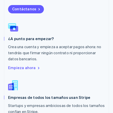
Malasia
Contáctanos
English
简体中文
Malta
English
México
Español
English
Noruega
¿A punto para empezar?
English
Nueva Zelanda
Crea una cuenta y empieza a aceptar pagos ahora: no
English
tendrás que firmar ningún contrato ni proporcionar
Países Bajos
datos bancarios.
Nederlands
English
Polonia
Empieza ahora
English
Portugal
Português
English
RAE de Hong Kong, China
English
简体中文
Empresas de todos los tamaños usan Stripe
Reino Unido
English
Startups y empresas ambiciosas de todos los tamaños
República Checa
confían en Stripe.
English