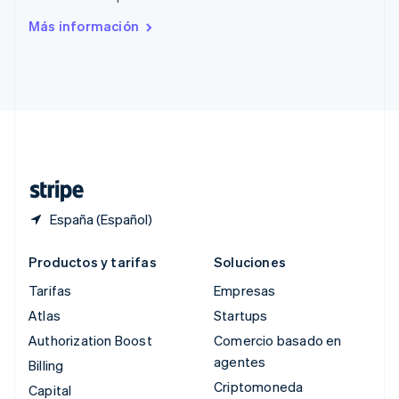
Rumanía
Más información
English
Singapur
English
简体中文
Suecia
Svenska
English
Suiza
Deutsch
Français
Italiano
English
Tailandia
ไทย
English
España (Español)
Productos y tarifas
Soluciones
Tarifas
Empresas
Atlas
Startups
Authorization Boost
Comercio basado en
agentes
Billing
Criptomoneda
Capital