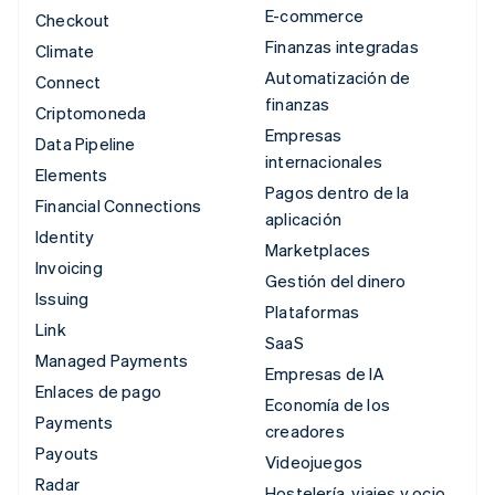
E-commerce
Checkout
Finanzas integradas
Climate
Automatización de
Connect
finanzas
Criptomoneda
Empresas
Data Pipeline
internacionales
Elements
Pagos dentro de la
Financial Connections
aplicación
Identity
Marketplaces
Invoicing
Gestión del dinero
Issuing
Plataformas
Link
SaaS
Managed Payments
Empresas de IA
Enlaces de pago
Economía de los
Payments
creadores
Payouts
Videojuegos
Radar
Hostelería, viajes y ocio