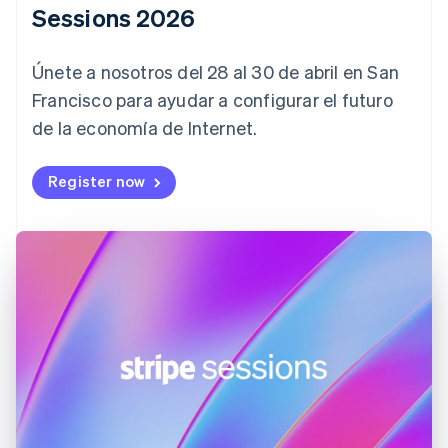
Sessions 2026
Chipre
English
Croacia
Únete a nosotros del 28 al 30 de abril en San
English
Italiano
Dinamarca
Francisco para ayudar a configurar el futuro
English
de la economía de Internet.
Emiratos Árabes Unidos
English
Register now
Eslovaquia
English
Eslovenia
English
Italiano
España
Español
English
Estados Unidos
English
Español
简体中文
Estonia
English
Finlandia
English
Svenska
Francia
Français
English