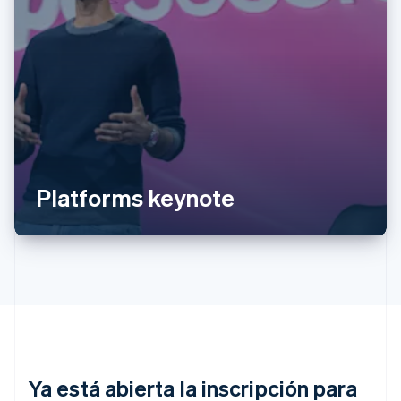
Alemania
Deutsch
English
Australia
English
Platforms keynote
Austria
Deutsch
English
Bélgica
Nederlands
Français
Deutsch
English
Brasil
Português
English
Bulgaria
English
Canadá
English
Français
China continental
Ya está abierta la inscripción para
简体中文
English