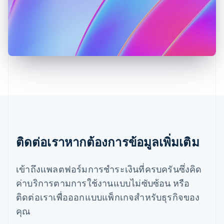
English
มาเลเซีย
English
简体中文
เม็กซิโก
Español
English
ยิบรอลตาร์
English
เยอรมนี
Deutsch
English
โรมาเนีย
English
ลักเซมเบิร์ก
Français
Deutsch
English
ลัตเวีย
ติดต่อเราหากต้องการข้อมูลเพิ่มเติม
English
ลิกเตนสไตน์
เข้าถึงแพลตฟอร์มการชำระเงินที่ครบครันซึ่งคิด
Deutsch
English
ลิทัวเนีย
ค่าบริการตามการใช้งานแบบไม่ซับซ้อน หรือ
English
ติดต่อเราเพื่อออกแบบแพ็กเกจสำหรับธุรกิจของ
สเปน
Español
English
คุณ
สโลวาเกีย