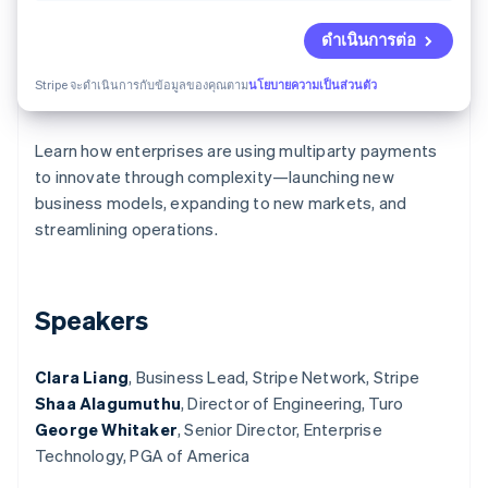
พาร์ทเนอร์
การก่อตั้งบริษัทสตาร์ทอัพ
Stripe App Marketplace
ดำเนินการต่อ
Climate
การขจัดคาร์บอน
Stripe จะดำเนินการกับข้อมูลของคุณตาม
นโยบายความเป็นส่วนตัว
Learn how enterprises are using multiparty payments
to innovate through complexity—launching new
Stripe Sessions 2026
business models, expanding to new markets, and
ดูว่า Stripe กำลังสร้างโครงสร้างพื้นฐานระบบเศรษฐกิจสำหรับ
streamlining operations.
AI อย่างไร
รับชมเลย
Speakers
Clara Liang
, Business Lead, Stripe Network, Stripe
Shaa Alagumuthu
, Director of Engineering, Turo
George Whitaker
, Senior Director, Enterprise
Technology, PGA of America