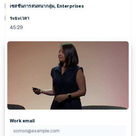
มากกว่า 125
ขายและ VAT
แพลตฟอร์ม
การใช้งาน
เซสชันการสนทนากลุ่ม, Enterprises
รายการ
Authorization
อัตโนมัติ
Revenue
แผนงานผลิตภัณฑ์
SaaS
ออกบัตรที่มีสเตเบิลคอยน์
Boost
Recognition
การประชุมประจำปีแบบ
รองรับอยู่
ระยะเวลา
ยกระดับการ
เซสชัน
จัดเตรียมและจัดการ
ระบบ
ยอมรับการ
ตำแหน่งงาน
บริการด้วยเอเจนต์
45:29
อัตโนมัติ
ชำระเงิน
Link
ห้องข่าว
ตามอุตสาหกรรม
การชำระเงินที่
สำหรับการ
Stripe
Stripe Press
Sigma
รวดเร็วขึ้น
ทำบัญชี
รายงานที่
บริษัท AI
แหล่งข้อมูล
ออกแบบเอง
แวดวงครีเอเตอร์
Data
เกม
การติดต่อ
Pipeline
การบริการ การเดินทาง
การเชื่อมต่อการทำงาน
การซิงค์
และสันทนาการ
แอป
ติดต่อฝ่ายขาย
ข้อมูล
ประกันภัย
ตัวอย่างโค้ด
สมัครเป็นพาร์ทเนอร์
สื่อและความบันเทิง
บล็อกของนักพัฒนา
องค์กรไม่แสวงผลกำไร
สถานะ API
บริการเฉพาะทาง
ภาครัฐ
เพิ่มเติม
ธุรกิจค้าปลีก
Product roadmap
ดูสิ่งที่กำลังจะมาถึง
Work email
Radar
ระบบนิเวศ
การป้องกันการฉ้อโกง
Atlas