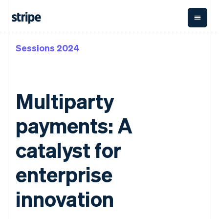
Sessions 2024
ตามขั้น
เอกสารประกอบ
เรียนรู้
การชำระเงิน
รายรับ
การ
แพลตฟอ
จัดการ
และ
องค์กร
Stripe Docs
บล็อก
เงิน
มาร์เก็ต
Payments
Billing
ธุรกิจสตาร์ทอัพ
ข้อมูลอ้างอิงเกี่ยวกับ API
เรื่องราวจากลูกค้า
การชำระเงิน
รายรับตาม
เพลส
ไลบรารีและ SDK
คู่มือ
Multiparty
ออนไลน์
แบบแผนล่วง
Stripe Apps
Global
Payment links
หน้า
Metronome
Payouts
Conne
การชำร
payments: A
ตามกรณีใช้งาน
การชำระเงิน
การเรียกเก็บ
เบิกจ่าย
เงินสำห
การสนับสนุน
แบบไม่ต้อง
เงินตามการ
ให้กับ
แพลตฟอ
คู่มือ
การค้าแบบใช้เอเจนต์
เขียนโค้ด
Checkout
ใช้งาน
การชำระเงิน
catalyst for
บุคคลที่
อีคอมเมิร์ซ
รับการสนับสนุน
UI การชำระ
ตามรอบบิล
สาม
บริการทางการเงินที่ผสาน
รับการชำระเงินออนไลน์
แพ็กเกจการสนับสนุนที่ได้
การจัดการ
เงินสำเร็จรูป
รวมในตัว
ติดตั้งใช้งานการชำระเงิน
รับการจัดการ
enterprise
การชำระเงิน
Elements
การทำงานอัตโนมัติด้าน
สำเร็จรูป
บริการเฉพาะทาง
องค์ประกอบ UI
ตามรอบบิล
Invoicing
การเงิน
สร้างแพลตฟอร์มหรือ
ครั้งเดียวหรือ
ที่ยืดหยุ่น
innovation
ธุรกิจทั่วโลก
มาร์เก็ตเพลส
ตามแบบแผน
วิธีการชำระ
การชำระเงินในแอป
จัดการการชำระเงินตาม
เงิน
ล่วงหน้า
Tax
มาร์เก็ตเพลส
รอบบิล
เข้าถึงได้
คิดภาษีการ
บริษัท
การจัดการเงิน
เสนอการเรียกเก็บเงินตาม