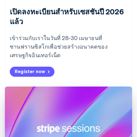
ไทย
English
นอร์เวย์
เปิดลงทะเบียนสำหรับเซสชันปี 2026
English
แล้ว
นิวซีแลนด์
English
เนเธอร์แลนด์
เข้าร่วมกับเราในวันที่ 28-30 เมษายนที่
Nederlands
English
ซานฟรานซิสโกเพื่อช่วยสร้างอนาคตของ
บราซิล
Português
English
เศรษฐกิจอินเทอร์เน็ต
บัลแกเรีย
English
Register now
เบลเยียม
Nederlands
Français
Deutsch
English
โปรตุเกส
Português
English
โปแลนด์
English
ฝรั่งเศส
Français
English
ฟินแลนด์
English
Svenska
มอลตา