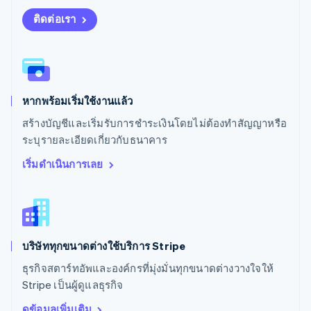
English
สโลวีเนีย
ติดต่อเรา
English
Italiano
สวิตเซอร์แลนด์
Deutsch
Français
Italiano
English
สวีเดน
Svenska
English
หากพร้อมเริ่มใช้งานแล้ว
สหรัฐอเมริกา
English
Español
简体中文
สร้างบัญชีและเริ่มรับการชำระเงินโดยไม่ต้องทำสัญญาหรือ
สหรัฐอาหรับเอมิเรตส์
ระบุรายละเอียดเกี่ยวกับธนาคาร
English
สหราชอาณาจักร
เริ่มดำเนินการเลย
English
สาธารณรัฐเช็ก
English
สิงคโปร์
English
简体中文
บริษัททุกขนาดต่างใช้บริการ Stripe
ออสเตรเลีย
English
ธุรกิจสตาร์ทอัพและองค์กรที่มุ่งมั่นทุกขนาดต่างวางใจให้
ออสเตรีย
Stripe เป็นผู้ดูแลธุรกิจ
Deutsch
English
อิตาลี
ดูข้อมูลเพิ่มเติม