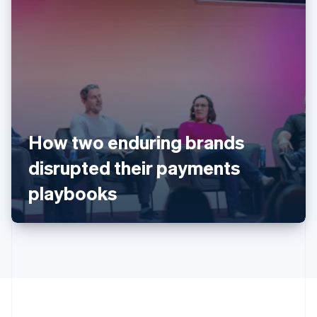
กรีซ
English
เขตบริหารพิเศษฮ่องกง ประเทศจีน
English
简体中文
แคนาดา
How two enduring brands
English
Français
disrupted their payments
โครเอเชีย
English
Italiano
playbooks
จีนแผ่นดินใหญ่
简体中文
English
ไซปรัส
English
ญี่ปุ่น
日本語
English
เดนมาร์ก
English
ไทย