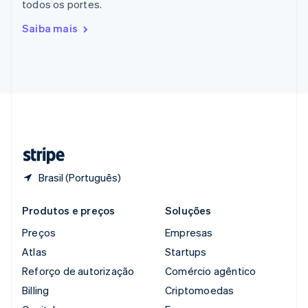
todos os portes.
English
Romênia
Saiba mais
English
Singapura
English
简体中文
Suécia
Svenska
English
Suíça
Deutsch
Français
Italiano
English
Tailândia
ไทย
English
Brasil (Português)
Produtos e preços
Soluções
Preços
Empresas
Atlas
Startups
Reforço de autorização
Comércio agêntico
Billing
Criptomoedas