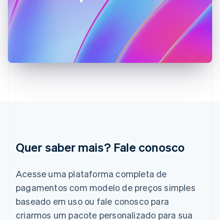
Français
English
Gibraltar
English
Grécia
English
Hungria
English
Índia
English
Irlanda
English
Itália
Italiano
English
Japão
Quer saber mais? Fale conosco
日本語
English
Letônia
English
Acesse uma plataforma completa de
Liechtenstein
pagamentos com modelo de preços simples
Deutsch
English
Lituânia
baseado em uso ou fale conosco para
English
criarmos um pacote personalizado para sua
Luxemburgo