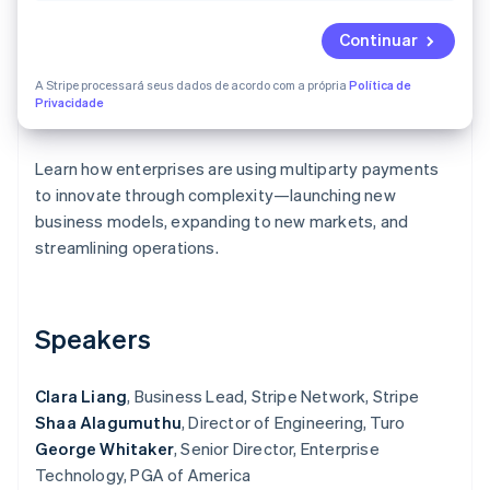
Continuar
Ecossistema
A Stripe processará seus dados de acordo com a própria
Política de
Stripe Sessions 2026
Parceiros
Privacidade
Stripe App Marketplace
Veja como a Stripe está construindo a infraestrutura econô
Assista agora
Learn how enterprises are using multiparty payments
to innovate through complexity—launching new
business models, expanding to new markets, and
streamlining operations.
Speakers
Clara Liang
, Business Lead, Stripe Network, Stripe
Shaa Alagumuthu
, Director of Engineering, Turo
George Whitaker
, Senior Director, Enterprise
Technology, PGA of America