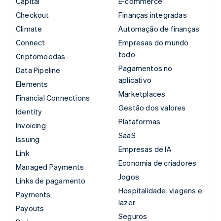
Capital
E-commerce
Checkout
Finanças integradas
Climate
Automação de finanças
Connect
Empresas do mundo
todo
Criptomoedas
Pagamentos no
Data Pipeline
aplicativo
Elements
Marketplaces
Financial Connections
Gestão dos valores
Identity
Plataformas
Invoicing
SaaS
Issuing
Empresas de IA
Link
Economia de criadores
Managed Payments
Jogos
Links de pagamento
Hospitalidade, viagens e
Payments
lazer
Payouts
Seguros