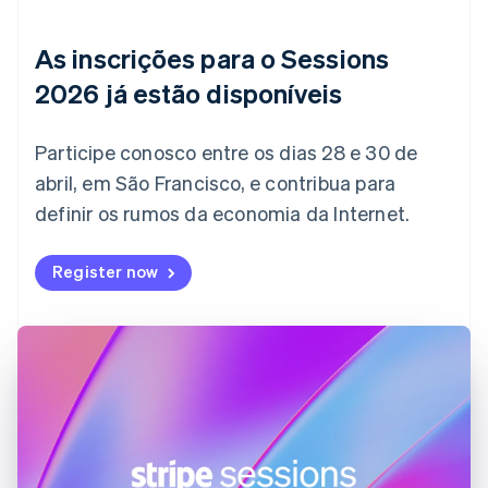
简体中文
English
Chipre
As inscrições para o Sessions
English
Croácia
2026 já estão disponíveis
English
Italiano
Dinamarca
English
Participe conosco entre os dias 28 e 30 de
Emirados Árabes Unidos
abril, em São Francisco, e contribua para
English
definir os rumos da economia da Internet.
Eslováquia
English
Eslovênia
Register now
English
Italiano
Espanha
Español
English
Estados Unidos
English
Español
简体中文
Estônia
English
Finlândia
English
Svenska
França