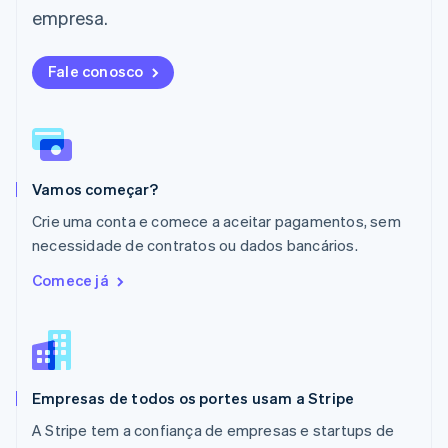
Français
Deutsch
English
empresa.
Malásia
English
简体中文
Malta
Fale conosco
English
México
Español
English
Noruega
English
Vamos começar?
Nova Zelândia
English
Crie uma conta e comece a aceitar pagamentos, sem
Países Baixos
necessidade de contratos ou dados bancários.
Nederlands
English
Polônia
Comece já
English
Portugal
Português
English
RAE de Hong Kong, China
English
简体中文
Empresas de todos os portes usam a Stripe
Reino Unido
English
A Stripe tem a confiança de empresas e startups de
República Tcheca