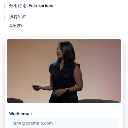
加密货币
125+
Stripe Sigma
产品路线图
SaaS
分组讨论, Enterprises
自定义报告
购买
Terminal
Sessions 年度大会
线下支付
Data Pipeline
招聘
运行时间
数据同步
Authorization
资源
新闻编辑室
Boost
Stripe Press
45:29
支付成功率优
按行业
应用程序集成
化
代码示例
Link
AI 企业
开发者博客
加速结账
创作者经济
API 状态
联系
Financial
游戏
Connections
酒店、旅游与休闲
联系销售
关联金融账户
保险
成为合作伙伴
数据
媒体与娱乐
非营利组织
专业服务
公共部门
零售
更多
Product roadmap
了解未来规划
生态系统
Radar
Work email
欺诈防范
合作伙伴
Atlas
Stripe App Marketplace
初创企业注册