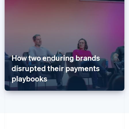
阿联酋
English
爱尔兰
English
爱沙尼亚
English
奥地利
Deutsch
English
澳大利亚
How two enduring brands
English
disrupted their payments
巴西
Português
English
playbooks
保加利亚
English
比利时
Nederlands
Français
Deutsch
English
波兰
English
丹麦
English
德国