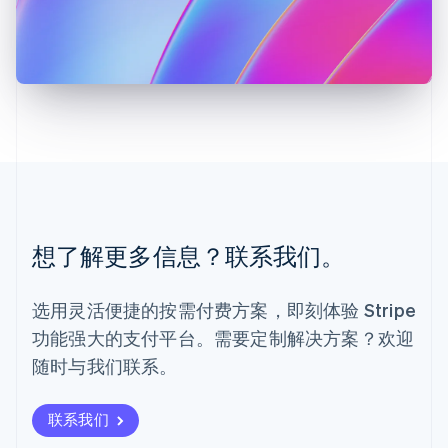
English
马尔他
English
马来西亚
English
简体中文
美国
English
Español
简体中文
墨西哥
Español
English
挪威
English
葡萄牙
想了解更多信息？联系我们。
Português
English
日本
日本語
English
选用灵活便捷的按需付费方案，即刻体验 Stripe
瑞典
功能强大的支付平台。需要定制解决方案？欢迎
Svenska
English
瑞士
随时与我们联系。
Deutsch
Français
Italiano
English
塞浦路斯
English
联系我们
斯洛伐克