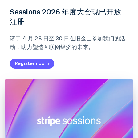
Deutsch
English
法国
Sessions 2026 年度大会现已开放
Français
English
注册
芬兰
English
Svenska
荷兰
请于 4 月 28 日至 30 日在旧金山参加我们的活
Nederlands
English
动，助力塑造互联网经济的未来。
加拿大
English
Français
捷克
Register now
English
克罗地亚
English
Italiano
拉脱维亚
English
立陶宛
English
列支敦士登
Deutsch
English
卢森堡
Français
Deutsch
English
罗马尼亚