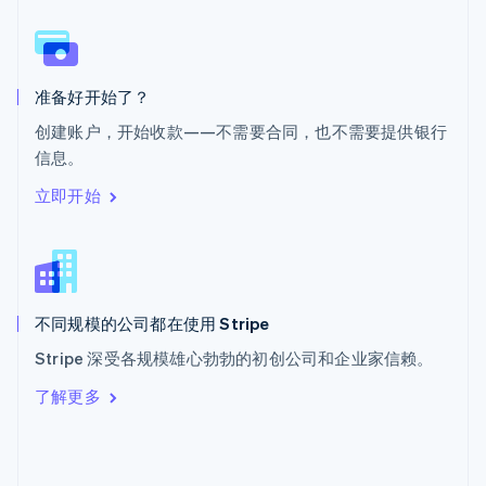
English
斯洛文尼亚
English
Italiano
泰国
ไทย
English
准备好开始了？
希腊
创建账户，开始收款——不需要合同，也不需要提供银行
English
信息。
西班牙
Español
English
立即开始
新加坡
English
简体中文
新西兰
English
匈牙利
English
不同规模的公司都在使用 Stripe
意大利
Stripe 深受各规模雄心勃勃的初创公司和企业家信赖。
Italiano
English
印度
了解更多
English
英国
English
直布罗陀