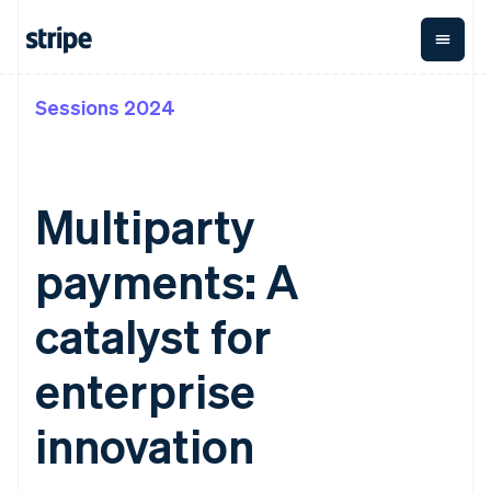
Sessions 2024
按企业阶段
文档
学习
支付
营收
资金管理
平台
易市
大型企业
Stripe 文档
博客
Payments
Billing
Treasury
初创企业
API 参考文档
客户案例
在线支付
经常性收入
Con
库与 SDK
指南
Multiparty
企业财务
Managed
Metronome
Stripe Apps
Payments
按用量计费
Global
平台
备案商家解决
Payouts
Subscriptions
Capi
payments: A
按应用场景
方案
平
支持
向第三方
订阅管理
Payment links
客户
指南
智能体商务
打款
Invoicing
Trea
catalyst for
加密货币
获取支持
无代码支付
一次性或定期
Capital
平
电子商务
接受线上付款
管理支持方案
企业融资
Checkout
账单
嵌入
嵌入式金融
实施预建结账流程
专业服务
enterprise
预构建支付界
Crypto
Tax
融服
财务自动化
构建平台或交易市场
钱包、稳
面
销售税和增值
Iss
全球化企业
管理订阅
定币发行
Elements
税自动化
实体
innovation
应用内支付
提供按用量计费
灵活的 UI 组件
和发卡基
Crypto
Revenue
虚拟
交易市场
发行稳定币支持的支付卡
Onramp
支付方式
Recognition
础设施
公司
资金管理
使用代理预配和管理服务
可嵌入的
Access to
会计自动化
平台