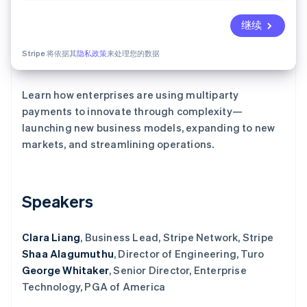
Climate
继续
碳移除
Identity
Stripe 将依据其
隐私政策
来处理您的数据
在线身份验证
Learn how enterprises are using multiparty
payments to innovate through complexity—
launching new business models, expanding to new
markets, and streamlining operations.
Stripe Sessions 2026
了解 Stripe 如何为 AI 构建经济基础设施。
立即观看
Speakers
Clara Liang
, Business Lead, Stripe Network, Stripe
Shaa Alagumuthu
, Director of Engineering, Turo
George Whitaker
, Senior Director, Enterprise
Technology, PGA of America