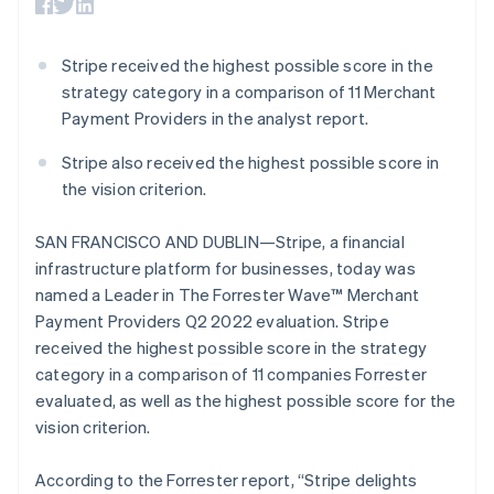
ยิบรอลตาร์
มากกว่า 125
ขายและ VAT
แพลตฟอร์ม
การใช้งาน
รายการ
Authorization
อัตโนมัติ
Revenue
English
แผนงานผลิตภัณฑ์
SaaS
ออกบัตรที่มีสเตเบิลคอยน์
Boost
Recognition
เยอรมนี
การประชุมประจำปีแบบ
รองรับอยู่
Stripe received the highest possible score in the
ยกระดับการ
Deutsch
English
เซสชัน
จัดเตรียมและจัดการ
ระบบ
ยอมรับการ
strategy category in a comparison of 11 Merchant
ตำแหน่งงาน
บริการด้วยเอเจนต์
โรมาเนีย
อัตโนมัติ
ชำระเงิน
Link
ห้องข่าว
Payment Providers in the analyst report.
English
ตามอุตสาหกรรม
การชำระเงินที่
สำหรับการ
Stripe
Stripe Press
ลักเซมเบิร์ก
Sigma
รวดเร็วขึ้น
ทำบัญชี
Stripe also received the highest possible score in
รายงานที่
Français
Deutsch
English
บริษัท AI
แหล่งข้อมูล
ลัตเวีย
the vision criterion.
ออกแบบเอง
แวดวงครีเอเตอร์
Data
เกม
English
การติดต่อ
Pipeline
การบริการ การเดินทาง
การเชื่อมต่อการทำงาน
ลิกเตนสไตน์
SAN FRANCISCO AND DUBLIN—Stripe, a financial
การซิงค์
และสันทนาการ
แอป
Deutsch
English
ติดต่อฝ่ายขาย
infrastructure platform for businesses, today was
ข้อมูล
ประกันภัย
ตัวอย่างโค้ด
ลิทัวเนีย
สมัครเป็นพาร์ทเนอร์
สื่อและความบันเทิง
บล็อกของนักพัฒนา
named a Leader in The Forrester Wave™ Merchant
English
องค์กรไม่แสวงผลกำไร
สถานะ API
สเปน
Payment Providers Q2 2022 evaluation. Stripe
บริการเฉพาะทาง
Español
English
received the highest possible score in the strategy
ภาครัฐ
เพิ่มเติม
สโลวาเกีย
ธุรกิจค้าปลีก
category in a comparison of 11 companies Forrester
Product roadmap
English
evaluated, as well as the highest possible score for the
ดูสิ่งที่กำลังจะมาถึง
สโลวีเนีย
vision criterion.
English
Italiano
Radar
ระบบนิเวศ
สวิตเซอร์แลนด์
การป้องกันการฉ้อโกง
Deutsch
Français
Italiano
English
According to the Forrester report, “Stripe delights
Atlas