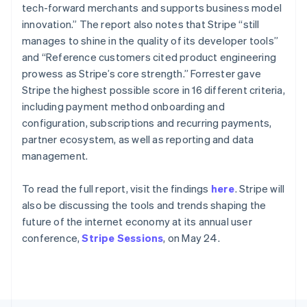
พาร์ทเนอร์
สวีเดน
tech-forward merchants and supports business model
การก่อตั้งบริษัทสตาร์ทอัพ
Stripe App Marketplace
Svenska
English
innovation.” The report also notes that Stripe “still
สหรัฐอเมริกา
Climate
manages to shine in the quality of its developer tools”
English
Español
简体中文
การขจัดคาร์บอน
สหรัฐอาหรับเอมิเรตส์
and “Reference customers cited product engineering
English
prowess as Stripe’s core strength.” Forrester gave
สหราชอาณาจักร
Stripe the highest possible score in 16 different criteria,
English
including payment method onboarding and
สาธารณรัฐเช็ก
configuration, subscriptions and recurring payments,
Stripe Sessions 2026
English
ดูว่า Stripe กำลังสร้างโครงสร้างพื้นฐานระบบเศรษฐกิจสำหรับ
partner ecosystem, as well as reporting and data
สิงคโปร์
AI อย่างไร
management.
English
简体中文
รับชมเลย
ออสเตรเลีย
English
To read the full report, visit the findings
here
. Stripe will
ออสเตรีย
also be discussing the tools and trends shaping the
Deutsch
English
future of the internet economy at its annual user
อิตาลี
conference,
Stripe Sessions
, on May 24.
Italiano
English
อินเดีย
English
เอสโตเนีย
English