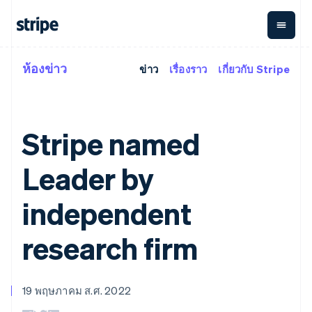
เนเธอร์แลนด์
Nederlands
English
บราซิล
Português
English
บัลแกเรีย
ห้องข่าว
ข่าว
เรื่องราว
เกี่ยวกับ Stripe
ตามขั้น
เอกสารประกอบ
เรียนรู้
การชำระเงิน
รายรับ
การ
แพลตฟอ
English
เบลเยียม
จัดการ
และ
องค์กร
Stripe Docs
บล็อก
Nederlands
Français
Deutsch
English
เงิน
มาร์เก็ต
Payments
Billing
ธุรกิจสตาร์ทอัพ
ข้อมูลอ้างอิงเกี่ยวกับ API
เรื่องราวจากลูกค้า
โปรตุเกส
การชำระเงิน
รายรับตาม
เพลส
ไลบรารีและ SDK
คู่มือ
Stripe named
Português
English
ออนไลน์
แบบแผนล่วง
Stripe Apps
Global
โปแลนด์
Payment links
หน้า
Metronome
Payouts
Conne
English
การชำร
Leader by
ตามกรณีใช้งาน
การชำระเงิน
การเรียกเก็บ
ฝรั่งเศส
เบิกจ่าย
เงินสำห
การสนับสนุน
แบบไม่ต้อง
เงินตามการ
ให้กับ
Français
English
แพลตฟอ
คู่มือ
การค้าแบบใช้เอเจนต์
เขียนโค้ด
Checkout
ใช้งาน
การชำระเงิน
independent
บุคคลที่
ฟินแลนด์
อีคอมเมิร์ซ
รับการสนับสนุน
UI การชำระ
ตามรอบบิล
สาม
English
Svenska
บริการทางการเงินที่ผสาน
รับการชำระเงินออนไลน์
แพ็กเกจการสนับสนุนที่ได้
การจัดการ
เงินสำเร็จรูป
มอลตา
รวมในตัว
ติดตั้งใช้งานการชำระเงิน
รับการจัดการ
research firm
การชำระเงิน
Elements
English
การทำงานอัตโนมัติด้าน
สำเร็จรูป
บริการเฉพาะทาง
องค์ประกอบ UI
ตามรอบบิล
Invoicing
มาเลเซีย
การเงิน
สร้างแพลตฟอร์มหรือ
ครั้งเดียวหรือ
ที่ยืดหยุ่น
ธุรกิจทั่วโลก
มาร์เก็ตเพลส
English
简体中文
ตามแบบแผน
วิธีการชำระ
การชำระเงินในแอป
จัดการการชำระเงินตาม
เม็กซิโก
เงิน
ล่วงหน้า
Tax
19 พฤษภาคม ส.ศ. 2022
มาร์เก็ตเพลส
รอบบิล
Español
English
เข้าถึงได้
คิดภาษีการ
บริษัท
การจัดการเงิน
เสนอการเรียกเก็บเงินตาม