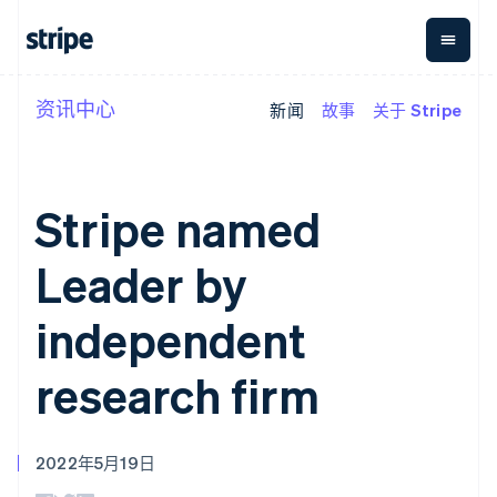
德国
Deutsch
English
法国
Français
English
资讯中心
芬兰
新闻
故事
关于 Stripe
按企业阶段
文档
学习
支付
营收
资金管
平台
English
Svenska
理
易市
荷兰
大型企业
Stripe 文档
博客
Payments
Billing
初创企业
API 参考文档
客户案例
Nederlands
English
在线支付
经常性收入
Global
Conn
库与 SDK
指南
加拿大
Stripe named
Payment links
Metronome
Payouts
Stripe Apps
English
Français
按用量计费
平台
捷克
无代码支付
Subscriptions
向第三
Leader by
English
按应用场景
Checkout
方打款
克罗地亚
支持
预构建支付界
订阅管理
指南
English
Italiano
智能体商务
面
Invoicing
independent
拉脱维亚
加密货币
获取支持
一次性或定期
Elements
电子商务
接受线上付款
托管支持方案
English
灵活的 UI 组件
账单
嵌入式金融
实施预置结账流程
专业服务
立陶宛
research firm
支付方式
Tax
财务自动化
构建平台或交易市场
支持 125 种以
销售税和增值
English
全球化企业
管理订阅
上
税自动化
列支敦士登
应用内支付
提供按用量计费
Authorization
Revenue
Deutsch
English
交易市场
发行稳定币支持的支付卡
Boost
Recognition
2022年5月19日
卢森堡
公司
资金管理
通过智能体配置和管理服
支付成功率优
会计自动化
Français
Deutsch
English
平台
务