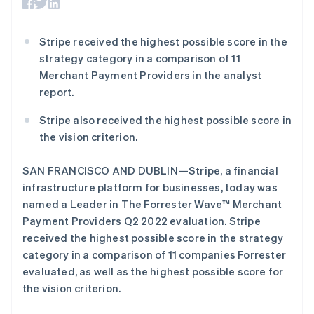
化
Stripe Sigma
罗马尼亚
产品路线图
SaaS
自定义报告
Link
Sessions 年度大会
English
加速结账
Data Pipeline
招聘
马尔他
Stripe received the highest possible score in the
数据同步
资讯中心
English
资源
strategy category in a comparison of 11
Stripe Press
马来西亚
按行业
Merchant Payment Providers in the analyst
English
简体中文
应用集成
report.
AI 企业
代码示例
美国
更多
创作者经济
开发者博客
联系
English
Español
简体中文
Product roadmap
Stripe also received the highest possible score in
游戏
API 状态
墨西哥
了解未来规划
酒店、旅游与休闲
the vision criterion.
联系销售
Español
English
保险
Radar
成为合作伙伴
挪威
媒体与娱乐
欺诈防范
English
SAN FRANCISCO AND DUBLIN—Stripe, a financial
非营利组织
葡萄牙
Atlas
专业服务
infrastructure platform for businesses, today was
初创企业注册
Português
English
公共部门
named a Leader in The Forrester Wave™ Merchant
日本
零售
Climate
Payment Providers Q2 2022 evaluation. Stripe
日本語
English
碳移除
瑞典
received the highest possible score in the strategy
Svenska
English
category in a comparison of 11 companies Forrester
生态系统
瑞士
evaluated, as well as the highest possible score for
Deutsch
Français
Italiano
English
the vision criterion.
合作伙伴
塞浦路斯
Stripe App Marketplace
English
Stripe Sessions 2026