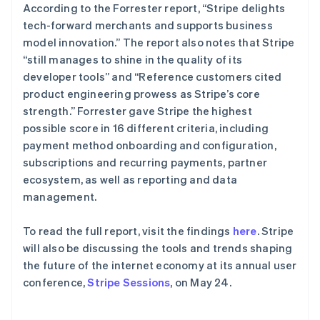
斯洛伐克
According to the Forrester report, “Stripe delights
了解 Stripe 如何为 AI 构建经济基础设施。
English
立即观看
tech-forward merchants and supports business
斯洛文尼亚
model innovation.” The report also notes that Stripe
English
Italiano
“still manages to shine in the quality of its
泰国
developer tools” and “Reference customers cited
ไทย
English
希腊
product engineering prowess as Stripe’s core
English
strength.” Forrester gave Stripe the highest
西班牙
possible score in 16 different criteria, including
Español
English
payment method onboarding and configuration,
新加坡
subscriptions and recurring payments, partner
English
简体中文
ecosystem, as well as reporting and data
新西兰
management.
English
匈牙利
English
To read the full report, visit the findings
here
. Stripe
意大利
will also be discussing the tools and trends shaping
Italiano
English
the future of the internet economy at its annual user
印度
conference,
Stripe Sessions
, on May 24.
English
英国
English