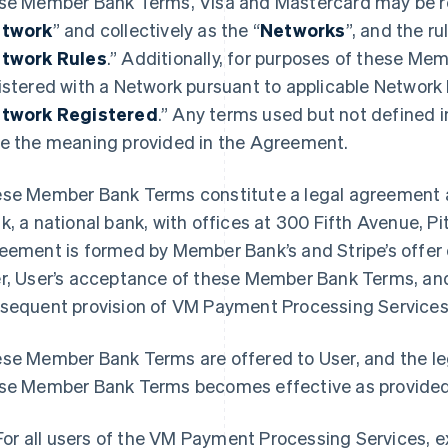
se Member Bank Terms, Visa and Mastercard may be ref
twork
” and collectively as the “
Networks
”, and the r
twork Rules
.” Additionally, for purposes of these Me
istered with a Network pursuant to applicable Network
twork Registered
.” Any terms used but not defined 
e the meaning provided in the Agreement.
se Member Bank Terms constitute a legal agreement 
k, a national bank, with offices at 300 Fifth Avenue, P
eement is formed by Member Bank’s and Stripe’s offe
r, User’s acceptance of these Member Bank Terms, and
sequent provision of VM Payment Processing Services 
se Member Bank Terms are offered to User, and the l
se Member Bank Terms becomes effective as provided
For all users of the VM Payment Processing Services, 