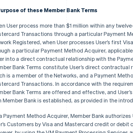
Purpose of these Member Bank Terms
n User process more than $1 million within any twelve
tercard Transactions through a particular Payment Meth
work Registered, when User processes User’s first Vis
ough a particular Payment Method Acquirer, applicable
er into a direct contractual relationship with the Pay
ber Bank Terms constitute User’s direct contractual 
ch is a member of the Networks, and a Payment Metho
tercard Transactions. In accordance with the require
ber Bank Terms are offered and effective, and User’s 
h Member Bank is established, as provided in the intr
a Payment Method Acquirer, Member Bank authorizes 
r’s Customers by Visa and Mastercard credit or debit c
ever, by using the VM Payment Processing Services 