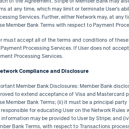
ach of the Agreement. Stripe or Member Bank may al
ms at any time, which may limit or terminate User’s ab
cessing Services. Further, either Network may, at any t
se Member Bank Terms with respect to Payment Process
r must accept all of the terms and conditions of the
Payment Processing Services. If User does not accep
ment Processing Services.
Network Compliance and Disclosure
ortant Member Bank Disclosures: Member Bank discloses t
roved to extend acceptance of Visa and Mastercard pr
se Member Bank Terms; (ii) it must be a principal party
is responsible for educating User on the Network Rules
s information may be provided to User by Stripe; and (iv
ber Bank Terms, with respect to Transactions proce