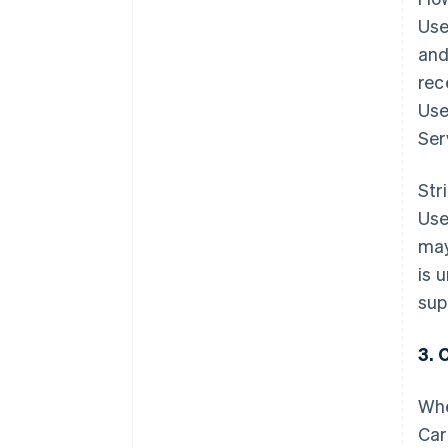
Use
and
rec
Use
Ser
Str
Use
may
is 
sup
3. 
Whe
Car