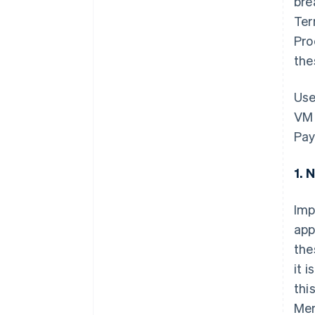
bre
Ter
Pro
the
Use
VM 
Pay
1. 
Imp
app
the
it 
thi
Mem