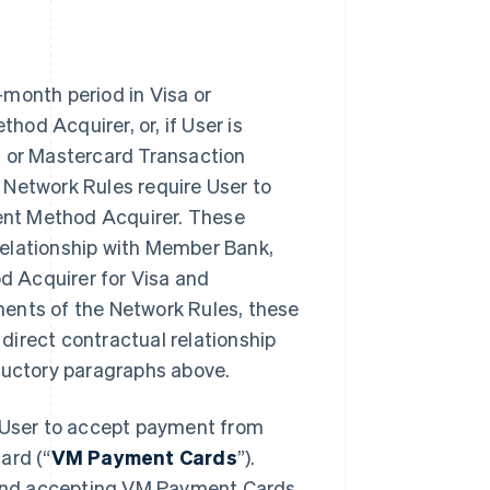
-month period in Visa or
od Acquirer, or, if User is
a or Mastercard Transaction
 Network Rules require User to
ment Method Acquirer. These
relationship with Member Bank,
d Acquirer for Visa and
ments of the Network Rules, these
direct contractual relationship
oductory paragraphs above.
User to accept payment from
ard (“
VM Payment Cards
”).
and accepting VM Payment Cards,