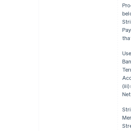
Pro
bel
Str
Pay
tha
Use
Ban
Ter
Acc
(ii
Net
Str
Mem
Str