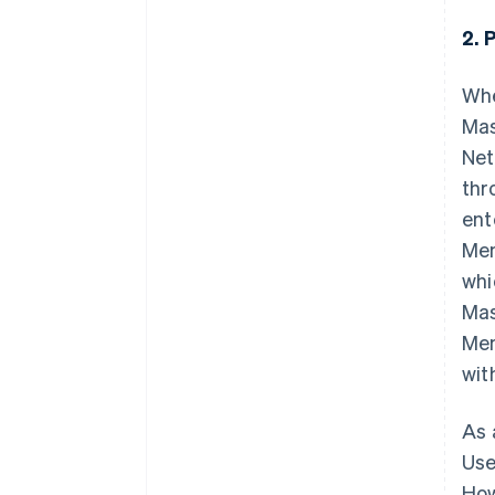
2. 
Whe
Mas
Net
thr
ent
Mem
whi
Mas
Mem
wit
As 
Use
How