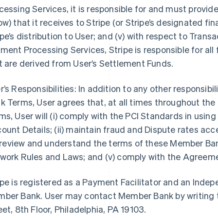
cessing Services, it is responsible for and must provi
ow) that it receives to Stripe (or Stripe’s designated fin
ipe’s distribution to User; and (v) with respect to Tra
ment Processing Services, Stripe is responsible for all
t are derived from User’s Settlement Funds.
r’s Responsibilities: In addition to any other responsibi
k Terms, User agrees that, at all times throughout th
ms, User will (i) comply with the PCI Standards in us
ount Details; (ii) maintain fraud and Dispute rates ac
i) review and understand the terms of these Member Ban
work Rules and Laws; and (v) comply with the Agreem
ipe is registered as a Payment Facilitator and an Inde
ber Bank. User may contact Member Bank by writing t
eet, 8th Floor, Philadelphia, PA 19103.