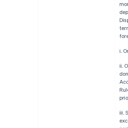
mon
dep
Dis
ter
for
i. 
ii.
don
Acc
Rul
pri
iii
exc