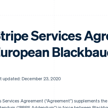
tripe Services Ag
uropean Blackbau
t updated: December 23, 2020
s Services Agreement (
“Agreement”
) supplements th
dendum (
“BBPS Addendum”
) in force between Blackba