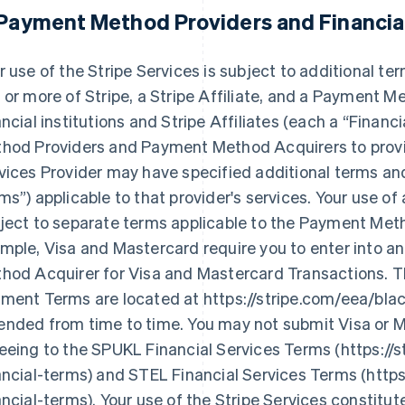
 Payment Method Providers and Financial
r use of the Stripe Services is subject to additional t
 or more of Stripe, a Stripe Affiliate, and a Payment Me
ancial institutions and Stripe Affiliates (each a
“Financi
hod Providers and Payment Method Acquirers to provid
vices Provider may have specified additional terms and
ms”
) applicable to that provider's services. Your use
ject to separate terms applicable to the Payment Met
mple, Visa and Mastercard require you to enter into 
hod Acquirer for Visa and Mastercard Transactions. T
ment Terms are located at https://stripe.com/eea/bla
nded from time to time. You may not submit Visa or M
eeing to the SPUKL Financial Services Terms (https://
ancial-terms) and STEL Financial Services Terms (http
ancial-terms). Your use of the Stripe Services constitu