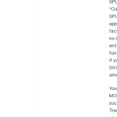
SPU
“Cl
SPU
app
fac
no 
ent
fun
if 
Str
amo
You
MOT
suc
Tra