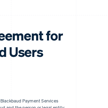
reement for
d Users
e Blackbaud Payment Services
ud and the person or legal entity