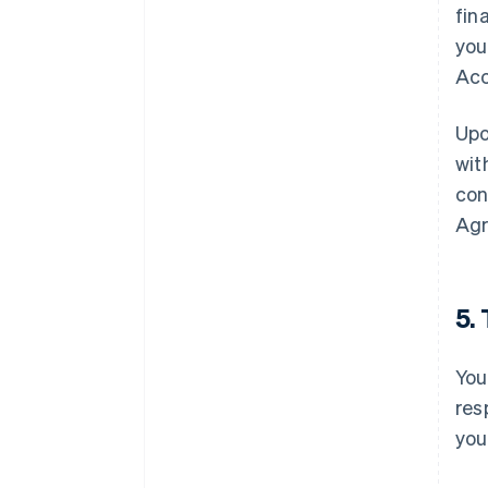
fin
you
Acc
Upo
wit
con
Agr
5.
You
res
you