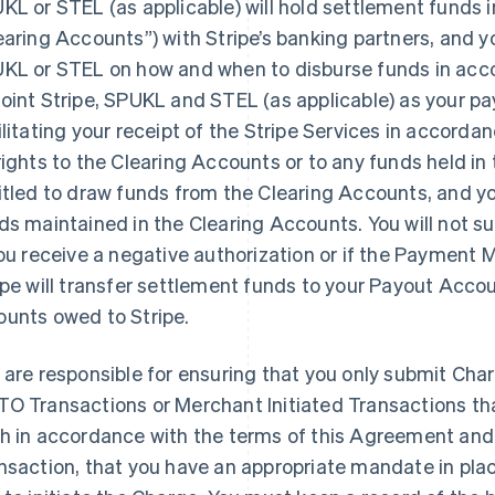
KL or STEL (as applicable) will hold settlement funds i
earing Accounts”
) with Stripe’s banking partners, and y
KL or STEL on how and when to disburse funds in acc
oint Stripe, SPUKL and STEL (as applicable) as your p
ilitating your receipt of the Stripe Services in accord
rights to the Clearing Accounts or to any funds held in
itled to draw funds from the Clearing Accounts, and you
ds maintained in the Clearing Accounts. You will not s
you receive a negative authorization or if the Payment M
ipe will transfer settlement funds to your Payout Accou
unts owed to Stripe.
 are responsible for ensuring that you only submit Cha
O Transactions or Merchant Initiated Transactions that
h in accordance with the terms of this Agreement and, 
nsaction, that you have an appropriate mandate in pla