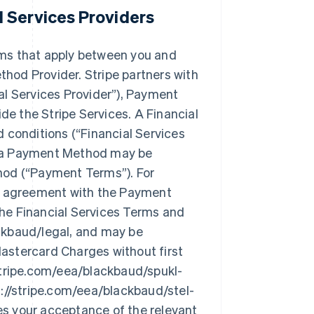
 Services Providers
erms that apply between you and
thod Provider. Stripe partners with
al Services Provider”
), Payment
e the Stripe Services. A Financial
 conditions (
“Financial Services
 of a Payment Method may be
hod (
“Payment Terms”
). For
an agreement with the Payment
he Financial Services Terms and
ckbaud/legal, and may be
astercard Charges without first
stripe.com/eea/blackbaud/spukl-
s://stripe.com/eea/blackbaud/stel-
tes your acceptance of the relevant