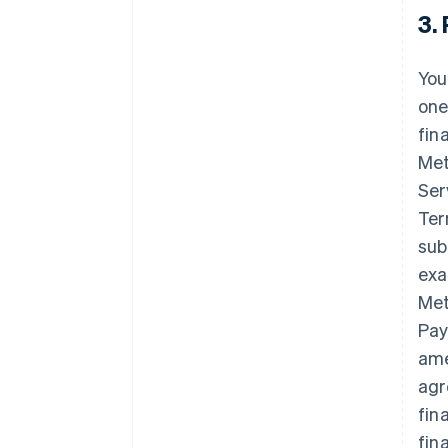
3.
You
one
fin
Met
Ser
Ter
sub
exa
Met
Pay
ame
agr
fin
fin