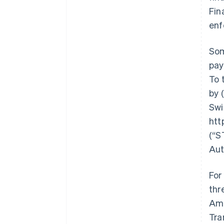
Fin
enf
Som
pay
To 
by 
Swi
htt
(
“S
Aut
For
thr
Ame
Tra