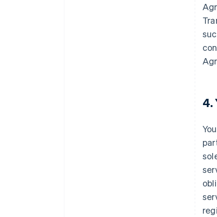
Agr
Tra
suc
con
Agr
4.
You
par
sol
ser
obl
ser
reg