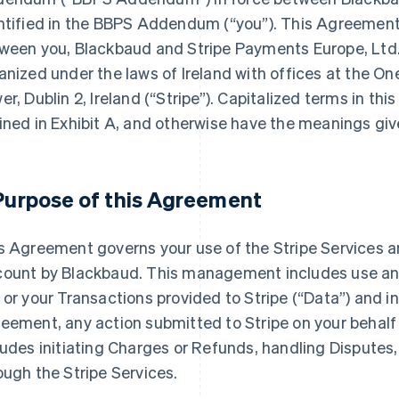
ntified in the BBPS Addendum (
“you”
). This Agreemen
ween you, Blackbaud and Stripe Payments Europe, Ltd.
anized under the laws of Ireland with offices at the On
er, Dublin 2, Ireland (“Stripe”). Capitalized terms in th
ined in
Exhibit A
, and otherwise have the meanings gi
 Purpose of this Agreement
s Agreement governs your use of the Stripe Services 
ount by Blackbaud. This management includes use and
 or your Transactions provided to Stripe (
“Data”
) and i
eement, any action submitted to Stripe on your behalf 
ludes initiating Charges or Refunds, handling Disputes,
ough the Stripe Services.