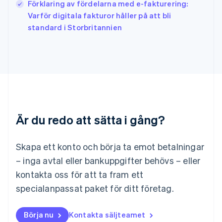
Förklaring av fördelarna med e-fakturering:
Kroatien
English
Italiano
Varför digitala fakturor håller på att bli
Lettland
standard i Storbritannien
English
Liechtenstein
Deutsch
English
Litauen
English
Luxemburg
Français
Deutsch
English
Malaysia
Är du redo att sätta i gång?
English
简体中文
Malta
English
Skapa ett konto och börja ta emot betalningar
Mexiko
Español
English
– inga avtal eller bankuppgifter behövs – eller
Nederländerna
kontakta oss för att ta fram ett
Nederlands
English
Norge
specialanpassat paket för ditt företag.
English
Nya Zeeland
Börja nu
Kontakta säljteamet
English