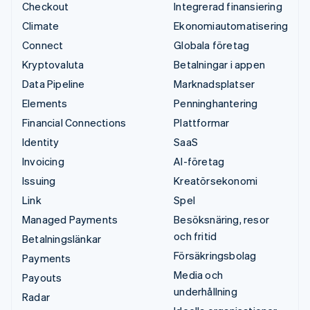
Checkout
Integrerad finansiering
Climate
Ekonomiautomatisering
Connect
Globala företag
Kryptovaluta
Betalningar i appen
Data Pipeline
Marknadsplatser
Elements
Penninghantering
Financial Connections
Plattformar
Identity
SaaS
Invoicing
AI-företag
Issuing
Kreatörsekonomi
Link
Spel
Managed Payments
Besöksnäring, resor
och fritid
Betalningslänkar
Försäkringsbolag
Payments
Media och
Payouts
underhållning
Radar