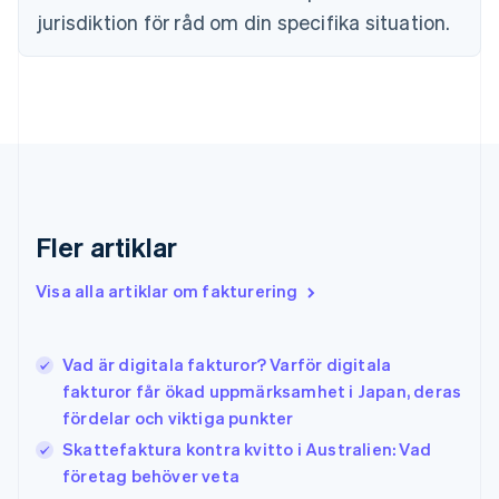
Finland
jurisdiktion för råd om din specifika situation.
English
Svenska
Frankrike
Français
English
Förenade Arabemiraten
English
Gibraltar
English
Grekland
English
Fler artiklar
Hongkong SAR, Kina
English
简体中文
Indien
Visa alla artiklar om fakturering
English
Irland
English
Vad är digitala fakturor? Varför digitala
Italien
fakturor får ökad uppmärksamhet i Japan, deras
Italiano
English
fördelar och viktiga punkter
Japan
日本語
English
Skattefaktura kontra kvitto i Australien: Vad
Kanada
företag behöver veta
English
Français