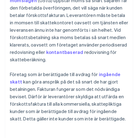
momslagen
(UStG) uppstår moms så snart säljaren får
den förbetalda överföringen, det vill säga när kunden
betalar förskottsfakturan. Leverantören måste betala
in momsen till skattekontoret oavsett om tjänsten eller
leveransen ännu inte har genomförts i sin helhet. Vid
förskottsbetalning ska moms betalas så snart medlen
klarerats, oavsett om företaget använder periodiserad
redovisning eller
kontantbaserad
redovisning för
skatteberäkning.
Företag som är berättigade till avdrag för
ingående
skatt
kan göra anspråk på det så snart de har gjort
betalningen. Fakturan fungerar som det nödvändiga
beviset. Därför är leverantörer skyldiga att utfärda en
förskottsfaktura till alla kommersiella, skattepliktiga
kunder som är berättigade till avdrag för ingående
skatt. Detta gäller inte kunder som inte är berättigade.