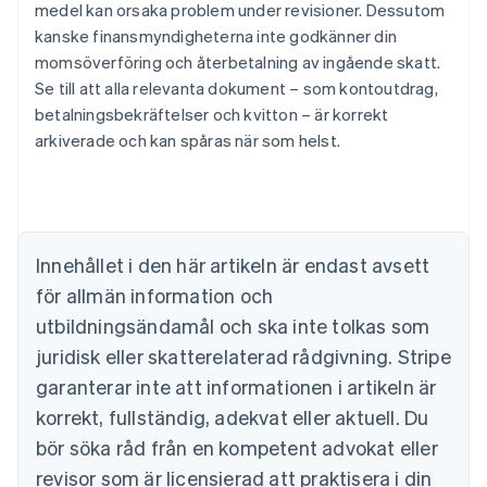
medel kan orsaka problem under revisioner. Dessutom
kanske finansmyndigheterna inte godkänner din
momsöverföring och återbetalning av ingående skatt.
Se till att alla relevanta dokument – som kontoutdrag,
betalningsbekräftelser och kvitton – är korrekt
arkiverade och kan spåras när som helst.
Australien
English
Belgien
Nederlands
Français
Deutsch
English
Brasilien
Português
English
Innehållet i den här artikeln är endast avsett
Bulgarien
för allmän information och
English
Cypern
utbildningsändamål och ska inte tolkas som
English
juridisk eller skatterelaterad rådgivning. Stripe
Danmark
garanterar inte att informationen i artikeln är
English
Estland
korrekt, fullständig, adekvat eller aktuell. Du
English
bör söka råd från en kompetent advokat eller
Fastlandskina
revisor som är licensierad att praktisera i din
简体中文
English