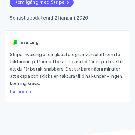
Godkännandeoptimeringar
Kom igång med Stripe
Recognition
Företag
Plattformar
Erbjud
Link
Automatiserad
SaaS
användningsbaserad
Accelererad kassaprocess
redovisning
Produktplan
fakturering
Senast uppdaterad 21 januari 2026
Financial Connections
Stripe Sigma
Sessions årliga
Utfärda stablecoin-
Länkade finanskontodata
Anpassade
konferens
stödda kort
rapporter
Karriärer
Tillhandahåll och
Efter bransch
Data Pipeline
Nyhetsrum
hantera tjänster med
Datasynkronisering
Stripe Press
Invoicing
agenter
AI-företag
Kreatörsekonomi
Stripe Invoicing är en global programvaruplattform för
Spel
fakturering utformad för att spara tid för dig och se till
Besöksnäring, resor
Kontakt
Mer
Resurser
att du får betalt snabbare. Det tar bara några minuter
och fritid
Product roadmap
Försäkringsbolag
att skapa och skicka en faktura till dina kunder – ingen
Kontakta säljteamet
Se vad som kommer härnäst
Media och
Appintegrationer
Bli partner
kodning krävs.
underhållning
Kodexempel
Radar
Ideella organisationer
Utvecklarblogg
Läs mer
Bedrägeribekämpning
Professionella tjänster
API-status
Offentlig sektor
Atlas
Detaljhandel
Bolagsbildning för startups
Climate
Koldioxidinfångning
Ecosystem
Identity