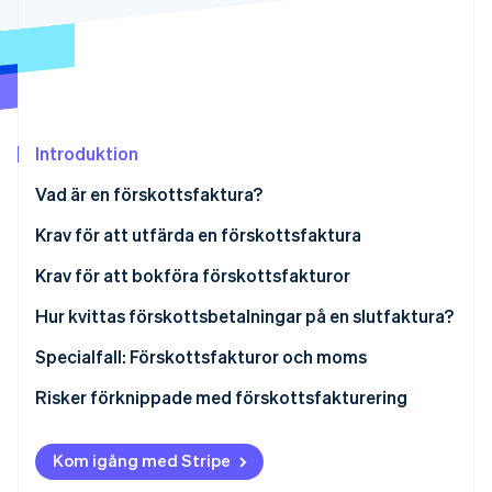
Identitetsverifiering online
Partner
Stripe App Marketplace
Stripe Sessions 2026
Introduktion
Se hur Stripe bygger den ekonomiska inf
Titta nu
Vad är en förskottsfaktura?
Förskottsfakturor och mervärdesskatt
Krav för att utfärda en förskottsfaktura
Krav för att bokföra förskottsfakturor
Betala ett förskott
Hur kvittas förskottsbetalningar på en slutfaktura?
Ta emot ett förskott
Kvittning av förskottsbetalning
Specialfall: Förskottsfakturor och moms
Beräkna moms
Förskottsfakturor med kontantrabatt
Risker förknippade med förskottsfakturering
Räkneexempel
Skatteförskott på bytestransaktioner
Tilldela moms till fel skatteperiod
Kom igång med Stripe
Bokföra intäkter två gånger