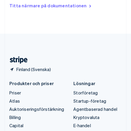
Tjeckien
Titta närmare på dokumentationen
English
Tyskland
Deutsch
English
Ungern
English
USA
English
Español
简体中文
Österrike
Deutsch
English
Finland (Svenska)
Produkter och priser
Lösningar
Priser
Storföretag
Atlas
Startup-företag
Auktoriseringsförstärkning
Agentbaserad handel
Billing
Kryptovaluta
Capital
E-handel