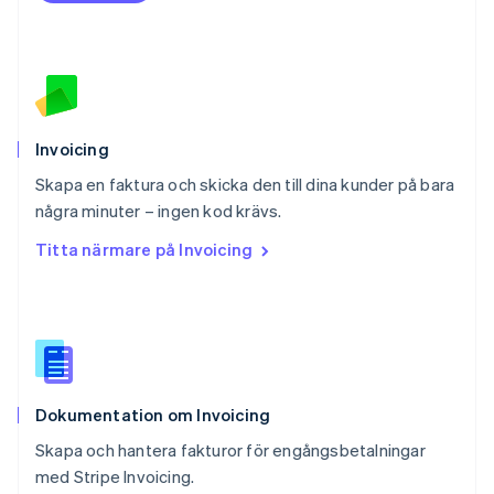
Polen
English
Portugal
Português
English
Rumänien
English
Schweiz
Invoicing
Deutsch
Français
Italiano
English
Skapa en faktura och skicka den till dina kunder på bara
Singapore
English
简体中文
några minuter – ingen kod krävs.
Slovakien
Titta närmare på Invoicing
English
Slovenien
English
Italiano
Spanien
Español
English
Storbritannien
English
Dokumentation om Invoicing
Sverige
Svenska
English
Skapa och hantera fakturor för engångsbetalningar
Thailand
med Stripe Invoicing.
ไทย
English