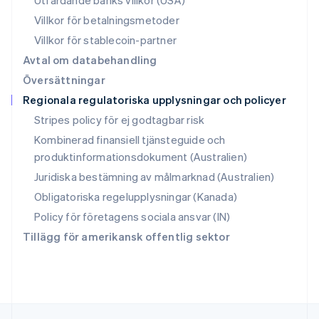
Utfärdande banks villkor (USA)
Deutsch
Français
Italiano
English
Villkor för betalningsmetoder
Singapore
English
简体中文
Villkor för stablecoin-partner
Slovakien
Avtal om databehandling
English
Översättningar
Slovenien
Regionala regulatoriska upplysningar och policyer
English
Italiano
Spanien
Stripes policy för ej godtagbar risk
Español
English
Kombinerad finansiell tjänsteguide och
Storbritannien
produktinformationsdokument (Australien)
English
Sverige
Juridiska bestämning av målmarknad (Australien)
Svenska
English
Obligatoriska regelupplysningar (Kanada)
Thailand
ไทย
English
Policy för företagens sociala ansvar (IN)
Tjeckien
Tillägg för amerikansk offentlig sektor
English
Tyskland
Deutsch
English
Ungern
English
USA