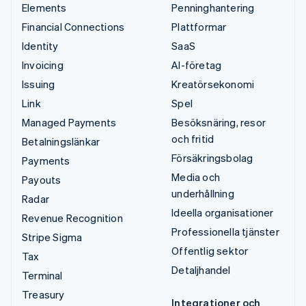
Elements
Penninghantering
Financial Connections
Plattformar
Identity
SaaS
Invoicing
AI-företag
Issuing
Kreatörsekonomi
Link
Spel
Managed Payments
Besöksnäring, resor
och fritid
Betalningslänkar
Försäkringsbolag
Payments
Media och
Payouts
underhållning
Radar
Ideella organisationer
Revenue Recognition
Professionella tjänster
Stripe Sigma
Offentlig sektor
Tax
Detaljhandel
Terminal
Treasury
Integrationer och