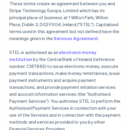
These terms create an agreement between you and
English
Stripe Technology Europe, Limited which has its
Belgien
principal place of business at 1 Wilton Park, Wilton
Nederlands
Français
Deutsch
English
Brasilien
Place, Dublin 2, D02 FX04, Ireland ("STEL"). Capitalised
Português
English
terms used in this agreement but not defined have the
Bulgarien
meanings given in the
Services Agreement
.
English
Cypern
STEL is authorised as an
electronic money
English
Danmark
institution
by the Central Bank of Ireland (reference
English
number: C187865) to issue electronic money, execute
Estland
payment transactions, make money remittances, issue
English
payment instruments and acquire payment
Fastlandskina
transactions, and provide payment initiation services
简体中文
English
Finland
and account information services (the "Authorised
English
Svenska
Payment Services"). You authorise STEL to perform the
Frankrike
Authorised Payment Services in connection with your
Français
English
use of the Services and in connection with the payment
Förenade Arabemiraten
methods and services provided to you by other
English
Gibraltar
Financial Services Providers.