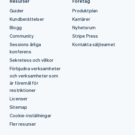
Resurser
Företag
Guider
Produktplan
Kundberättelser
Karriärer
Blogg
Nyhetsrum
Community
Stripe Press
Sessions årliga
Kontakta säljteamet
konferens
Sekretess och villkor
Förbjudna verksamheter
och verksamheter som
är föremål för
restriktioner
Licenser
Sitemap
Cookie-inställningar
Fler resurser