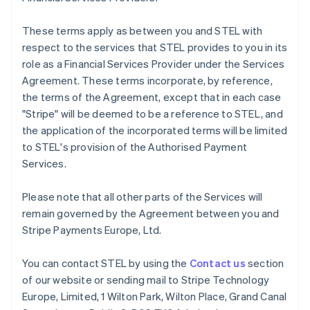
English
Grekland
These terms apply as between you and STEL with
English
respect to the services that STEL provides to you in its
Hongkong SAR, Kina
role as a Financial Services Provider under the Services
English
简体中文
Agreement. These terms incorporate, by reference,
Indien
the terms of the Agreement, except that in each case
English
Irland
"Stripe" will be deemed to be a reference to STEL, and
English
the application of the incorporated terms will be limited
Italien
to STEL's provision of the Authorised Payment
Italiano
English
Services.
Japan
日本語
English
Kanada
Please note that all other parts of the Services will
English
Français
remain governed by the Agreement between you and
Kroatien
Stripe Payments Europe, Ltd.
English
Italiano
Lettland
You can contact STEL by using the
Contact us
section
English
Liechtenstein
of our website or sending mail to Stripe Technology
Deutsch
English
Europe, Limited, 1 Wilton Park, Wilton Place, Grand Canal
Litauen