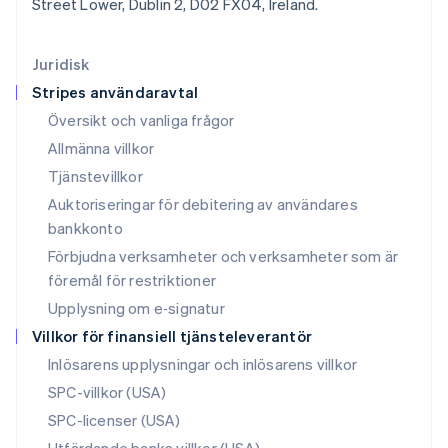
Street Lower, Dublin 2, D02 FX04, Ireland.
English
Luxemburg
Français
Deutsch
English
Juridisk
Malaysia
Stripes användaravtal
English
简体中文
Malta
Översikt och vanliga frågor
English
Allmänna villkor
Mexiko
Tjänstevillkor
Español
English
Nederländerna
Auktoriseringar för debitering av användares
Nederlands
English
bankkonto
Norge
Förbjudna verksamheter och verksamheter som är
English
Nya Zeeland
föremål för restriktioner
English
Upplysning om e‑signatur
Polen
Villkor för finansiell tjänsteleverantör
English
Portugal
Inlösarens upplysningar och inlösarens villkor
Português
English
SPC-villkor (USA)
Rumänien
SPC-licenser (USA)
English
Schweiz