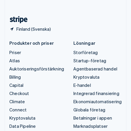
English
Español
简体中文
Österrike
Deutsch
English
Finland (Svenska)
Produkter och priser
Lösningar
Priser
Storföretag
Atlas
Startup-företag
Auktoriseringsförstärkning
Agentbaserad handel
Billing
Kryptovaluta
Capital
E-handel
Checkout
Integrerad finansiering
Climate
Ekonomiautomatisering
Connect
Globala företag
Kryptovaluta
Betalningar i appen
Data Pipeline
Marknadsplatser