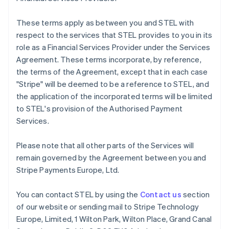
Griechenland
English
These terms apply as between you and STEL with
Indien
respect to the services that STEL provides to you in its
English
role as a Financial Services Provider under the Services
Irland
Agreement. These terms incorporate, by reference,
English
the terms of the Agreement, except that in each case
Italien
"Stripe" will be deemed to be a reference to STEL, and
Italiano
English
Japan
the application of the incorporated terms will be limited
日本語
English
to STEL's provision of the Authorised Payment
Kanada
Services.
English
Français
Kroatien
Please note that all other parts of the Services will
English
Italiano
Lettland
remain governed by the Agreement between you and
English
Stripe Payments Europe, Ltd.
Liechtenstein
Deutsch
English
You can contact STEL by using the
Contact us
section
Litauen
of our website or sending mail to Stripe Technology
English
Luxemburg
Europe, Limited, 1 Wilton Park, Wilton Place, Grand Canal
Français
Deutsch
English