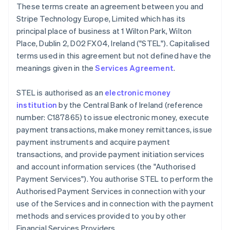
These terms create an agreement between you and
Australien
Stripe Technology Europe, Limited which has its
English
principal place of business at 1 Wilton Park, Wilton
Belgien
Place, Dublin 2, D02 FX04, Ireland ("STEL"). Capitalised
Nederlands
Français
Deutsch
English
Brasilien
terms used in this agreement but not defined have the
Português
English
meanings given in the
Services Agreement
.
Bulgarien
English
STEL is authorised as an
electronic money
Dänemark
institution
by the Central Bank of Ireland (reference
English
Deutschland
number: C187865) to issue electronic money, execute
Deutsch
English
payment transactions, make money remittances, issue
Estland
payment instruments and acquire payment
English
transactions, and provide payment initiation services
Festlandchina
and account information services (the "Authorised
简体中文
English
Finnland
Payment Services"). You authorise STEL to perform the
English
Svenska
Authorised Payment Services in connection with your
Frankreich
use of the Services and in connection with the payment
Français
English
methods and services provided to you by other
Gibraltar
Financial Services Providers.
English