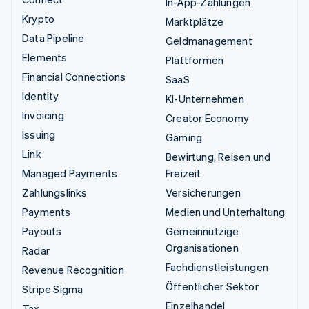
In-App-Zahlungen
Krypto
Marktplätze
Data Pipeline
Geldmanagement
Elements
Plattformen
Financial Connections
SaaS
Identity
KI-Unternehmen
Invoicing
Creator Economy
Issuing
Gaming
Link
Bewirtung, Reisen und
Managed Payments
Freizeit
Zahlungslinks
Versicherungen
Payments
Medien und Unterhaltung
Payouts
Gemeinnützige
Organisationen
Radar
Fachdienstleistungen
Revenue Recognition
Öffentlicher Sektor
Stripe Sigma
Einzelhandel
Tax