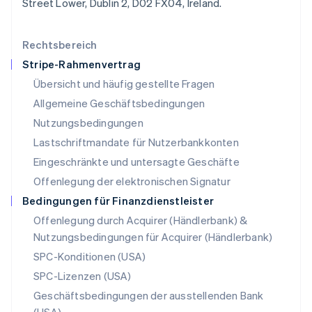
Street Lower, Dublin 2, D02 FX04, Ireland.
Malaysia
English
简体中文
Malta
Rechtsbereich
English
Stripe-Rahmenvertrag
Mexiko
Übersicht und häufig gestellte Fragen
Español
English
Neuseeland
Allgemeine Geschäftsbedingungen
English
Nutzungsbedingungen
Niederlande
Lastschriftmandate für Nutzerbankkonten
Nederlands
English
Norwegen
Eingeschränkte und untersagte Geschäfte
English
Offenlegung der elektronischen Signatur
Österreich
Deutsch
English
Bedingungen für Finanzdienstleister
Polen
Offenlegung durch Acquirer (Händlerbank) &
English
Nutzungsbedingungen für Acquirer (Händlerbank)
Portugal
Português
English
SPC-Konditionen (USA)
Rumänien
SPC-Lizenzen (USA)
English
Schweden
Geschäftsbedingungen der ausstellenden Bank
Svenska
English