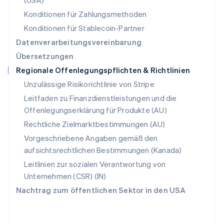
(USA)
Schweiz
Konditionen für Zahlungsmethoden
Deutsch
Français
Italiano
English
Singapur
Konditionen für Stablecoin-Partner
English
简体中文
Datenverarbeitungsvereinbarung
Slowakei
Übersetzungen
English
Regionale Offenlegungspflichten & Richtlinien
Slowenien
English
Italiano
Unzulässige Risikorichtlinie von Stripe
Sonderverwaltungsregion Hongkong,
Leitfaden zu Finanzdienstleistungen und die
China
Offenlegungserklärung für Produkte (AU)
English
简体中文
Spanien
Rechtliche Zielmarktbestimmungen (AU)
Español
English
Vorgeschriebene Angaben gemäß den
Thailand
aufsichtsrechtlichen Bestimmungen (Kanada)
ไทย
English
Tschechische Republik
Leitlinien zur sozialen Verantwortung von
English
Unternehmen (CSR) (IN)
Ungarn
Nachtrag zum öffentlichen Sektor in den USA
English
Vereinigte Arabische Emirate
English
Vereinigte Staaten