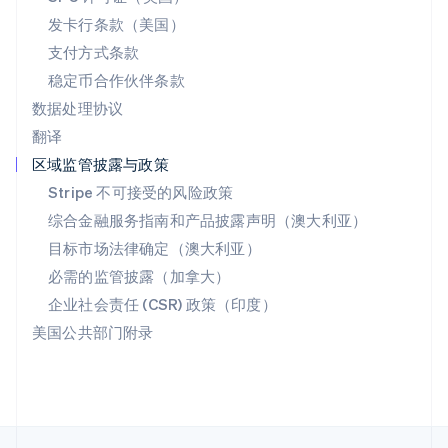
English
Italiano
发卡行条款（美国）
泰国
支付方式条款
ไทย
English
希腊
稳定币合作伙伴条款
English
数据处理协议
西班牙
翻译
Español
English
新加坡
区域监管披露与政策
English
简体中文
Stripe 不可接受的风险政策
新西兰
综合金融服务指南和产品披露声明（澳大利亚）
English
匈牙利
目标市场法律确定（澳大利亚）
English
必需的监管披露（加拿大）
意大利
Italiano
English
企业社会责任 (CSR) 政策（印度）
印度
美国公共部门附录
English
英国
English
直布罗陀
English
中国内地