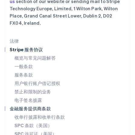
us
section of our website or sending mail to Stripe
English
Technology Europe, Limited, 1 Wilton Park, Wilton
马来西亚
Place, Grand Canal Street Lower, Dublin 2, D02
English
简体中文
FX04, Ireland.
美国
English
Español
简体中文
墨西哥
法律
Español
English
挪威
Stripe 服务协议
English
概览与常见问题解答
葡萄牙
一般条款
Português
English
日本
服务条款
日本語
English
用户银行账户借记授权
瑞典
Svenska
English
禁止和限制的业务
瑞士
电子签名披露
Deutsch
Français
Italiano
English
塞浦路斯
金融服务提供商条款
English
收单行披露和收单行条款
斯洛伐克
SPC 条款（美国）
English
斯洛文尼亚
SPC 许可证（美国）