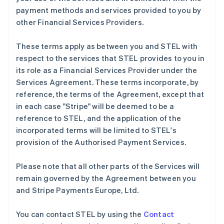
Français
English
payment methods and services provided to you by
芬兰
other Financial Services Providers.
English
Svenska
荷兰
These terms apply as between you and STEL with
Nederlands
English
respect to the services that STEL provides to you in
加拿大
its role as a Financial Services Provider under the
English
Français
捷克
Services Agreement. These terms incorporate, by
English
reference, the terms of the Agreement, except that
克罗地亚
in each case "Stripe" will be deemed to be a
English
Italiano
reference to STEL, and the application of the
拉脱维亚
incorporated terms will be limited to STEL's
English
立陶宛
provision of the Authorised Payment Services.
English
列支敦士登
Please note that all other parts of the Services will
Deutsch
English
remain governed by the Agreement between you
卢森堡
and Stripe Payments Europe, Ltd.
Français
Deutsch
English
罗马尼亚
English
You can contact STEL by using the
Contact
马尔他