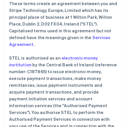
These terms create an agreement between you and
English
Stripe Technology Europe, Limited which has its
爱尔兰
principal place of business at 1 Wilton Park, Wilton
English
爱沙尼亚
Place, Dublin 2, D02 FX04, Ireland ("STEL").
English
Capitalised terms used in this agreement but not
奥地利
defined have the meanings given in the
Services
Deutsch
English
Agreement
.
澳大利亚
English
巴西
STEL is authorised as an
electronic money
Português
English
institution
by the Central Bank of Ireland (reference
保加利亚
number: C187865) to issue electronic money,
English
execute payment transactions, make money
比利时
remittances, issue payment instruments and
Nederlands
Français
Deutsch
English
波兰
acquire payment transactions, and provide
English
payment initiation services and account
丹麦
information services (the "Authorised Payment
English
Services"). You authorise STEL to perform the
德国
Authorised Payment Services in connection with
Deutsch
English
法国
your use of the Services and in connection with the