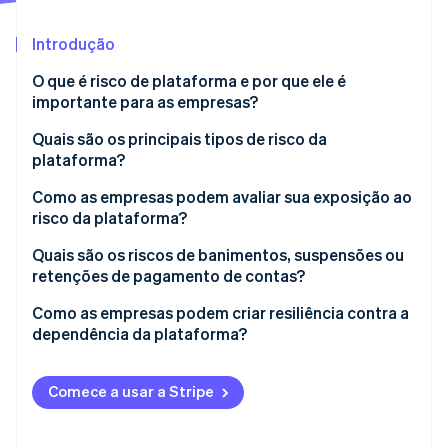
Veja o que está chegando
Introdução
Radar
Ecossistema
Prevenção de fraudes
O que é risco de plataforma e por que ele é
Parceiros
Atlas
importante para as empresas?
Stripe App Marketplace
Incorporação de startups
Quais são os principais tipos de risco da
Climate
plataforma?
Remoção de carbono
Identity
Risco de banimento de contas e moderação
Como as empresas podem avaliar sua exposição ao
Verificação de identidade
risco da plataforma?
Risco algorítmico
Liste suas dependências
Quais são os riscos de banimentos, suspensões ou
Risco de mudança de políticas e tarifas
retenções de pagamento de contas?
Avalie a importância de cada um
Risco de estabilidade ou existência da plataforma
Perda súbita de receita
Como as empresas podem criar resiliência contra a
Stripe Sessions 2026
Leia as letras miúdas e os títulos
dependência da plataforma?
Veja como a Stripe está construindo a infraestrutura econ
Risco financeiro e de pagamentos
Corte do acesso a clientes ou dados
Assista agora
Verifique a confiabilidade técnica e a segurança
Desenvolva canais de sua propriedade
Danos à reputação
Comece a usar a Stripe
Considere pressões externas
Use várias plataformas
Tensão financeira e jurídica
Analise o pior cenário possível
Escolha plataformas que ofereçam flexibilidade