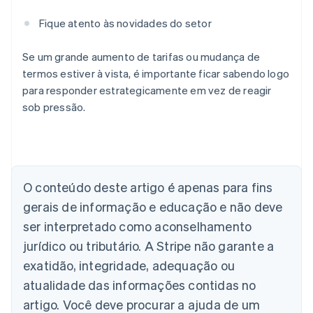
Fique atento às novidades do setor
Se um grande aumento de tarifas ou mudança de
termos estiver à vista, é importante ficar sabendo logo
para responder estrategicamente em vez de reagir
sob pressão.
Alemanha
Deutsch
English
Austrália
English
O conteúdo deste artigo é apenas para fins
Áustria
gerais de informação e educação e não deve
Deutsch
English
Bélgica
ser interpretado como aconselhamento
Nederlands
Français
Deutsch
English
jurídico ou tributário. A Stripe não garante a
Brasil
exatidão, integridade, adequação ou
Português
English
Bulgária
atualidade das informações contidas no
English
artigo. Você deve procurar a ajuda de um
Canadá