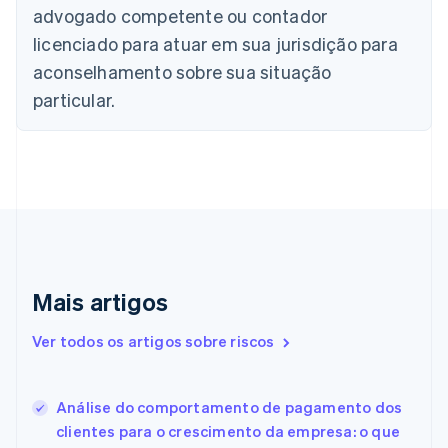
advogado competente ou contador
English
Français
China continental
licenciado para atuar em sua jurisdição para
简体中文
English
aconselhamento sobre sua situação
Chipre
English
particular.
Croácia
English
Italiano
Dinamarca
English
Emirados Árabes Unidos
English
Eslováquia
English
Eslovênia
Mais artigos
English
Italiano
Espanha
Ver todos os artigos sobre riscos
Español
English
Estados Unidos
English
Español
简体中文
Estônia
Análise do comportamento de pagamento dos
English
clientes para o crescimento da empresa: o que
Finlândia