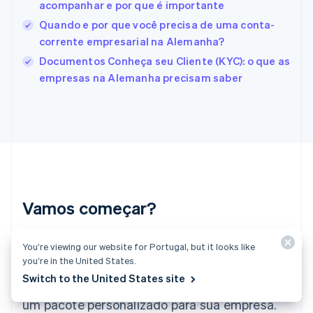
acompanhar e por que é importante
English
Svenska
França
Quando e por que você precisa de uma conta-
Français
English
corrente empresarial na Alemanha?
Gibraltar
Documentos Conheça seu Cliente (KYC): o que as
English
empresas na Alemanha precisam saber
Grécia
English
Hungria
English
Índia
English
Irlanda
English
Itália
Vamos começar?
Italiano
English
Japão
日本語
English
Crie uma conta e comece a aceitar
You’re viewing our website for Portugal, but it looks like
Letônia
you’re in the United States.
pagamentos sem precisar de contratos nem
English
Switch to the United States site
Liechtenstein
dados bancários, ou fale conosco para criar
Deutsch
English
um pacote personalizado para sua empresa.
Lituânia