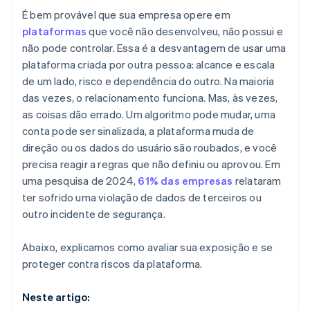
É bem provável que sua empresa opere em
Tenha backups e mantenha-os atualizados
plataformas
que você não desenvolveu, não possui e
não pode controlar. Essa é a desvantagem de usar uma
Mantenha a conformidade e crie conexões humanas
plataforma criada por outra pessoa: alcance e escala
Fique atento aos primeiros sinais
de um lado, risco e dependência do outro. Na maioria
das vezes, o relacionamento funciona. Mas, às vezes,
as coisas dão errado. Um algoritmo pode mudar, uma
conta pode ser sinalizada, a plataforma muda de
direção ou os dados do usuário são roubados, e você
precisa reagir a regras que não definiu ou aprovou. Em
uma pesquisa de 2024,
61% das empresas
relataram
ter sofrido uma violação de dados de terceiros ou
outro incidente de segurança.
Abaixo, explicamos como avaliar sua exposição e se
proteger contra riscos da plataforma.
Neste artigo: