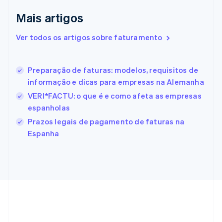
Eslovênia
Mais artigos
English
Italiano
Espanha
Ver todos os artigos sobre faturamento
Español
English
Estados Unidos
English
Español
简体中文
Estônia
Preparação de faturas: modelos, requisitos de
English
informação e dicas para empresas na Alemanha
Finlândia
VERI*FACTU: o que é e como afeta as empresas
English
Svenska
França
espanholas
Français
English
Prazos legais de pagamento de faturas na
Gibraltar
Espanha
English
Grécia
English
Hungria
English
Índia
English
Irlanda
English