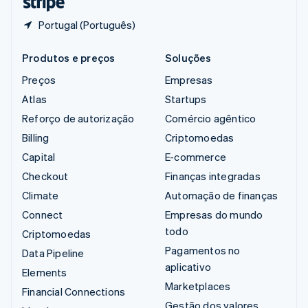
Portugal (Português)
Produtos e preços
Soluções
Preços
Empresas
Atlas
Startups
Reforço de autorização
Comércio agêntico
Billing
Criptomoedas
Capital
E-commerce
Checkout
Finanças integradas
Climate
Automação de finanças
Connect
Empresas do mundo
todo
Criptomoedas
Pagamentos no
Data Pipeline
aplicativo
Elements
Marketplaces
Financial Connections
Gestão dos valores