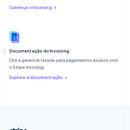
Países Baixos
Conheça o Invoicing
Nederlands
English
Polônia
English
Portugal
Português
English
RAE de Hong Kong, China
English
简体中文
Documentação do Invoicing
Reino Unido
English
Crie e gerencie faturas para pagamentos avulsos com
República Tcheca
o Stripe Invoicing.
English
Romênia
Explore a documentação
English
Singapura
English
简体中文
Suécia
Svenska
English
Suíça
Deutsch
Français
Italiano
English
Tailândia
ไทย
English