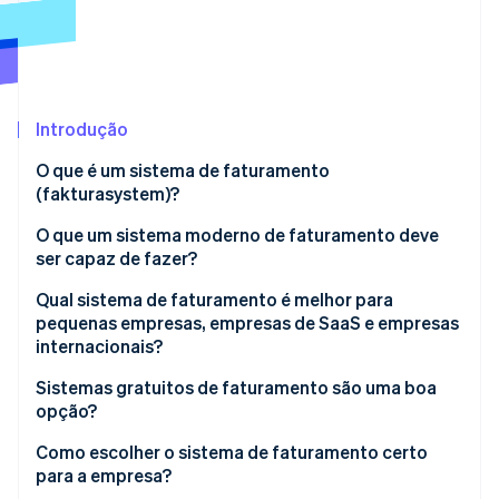
Veja o que está chegando
Radar
Ecossistema
Prevenção de fraudes
Parceiros
Atlas
Stripe App Marketplace
Incorporação de startups
Introdução
Climate
O que é um sistema de faturamento
Remoção de carbono
(fakturasystem)?
Identity
Verificação de identidade
O que um sistema moderno de faturamento deve
ser capaz de fazer?
Qual sistema de faturamento é melhor para
pequenas empresas, empresas de SaaS e empresas
internacionais?
Stripe Sessions 2026
Veja como a Stripe está construindo a infraestrutura econ
Sistemas gratuitos de faturamento são uma boa
Assista agora
opção?
Como escolher o sistema de faturamento certo
para a empresa?