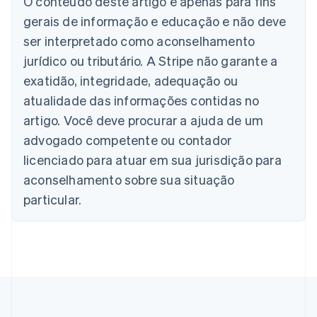
O conteúdo deste artigo é apenas para fins
Áustria
gerais de informação e educação e não deve
Deutsch
English
Bélgica
ser interpretado como aconselhamento
Nederlands
Français
Deutsch
English
jurídico ou tributário. A Stripe não garante a
Brasil
exatidão, integridade, adequação ou
Português
English
Bulgária
atualidade das informações contidas no
English
artigo. Você deve procurar a ajuda de um
Canadá
advogado competente ou contador
English
Français
China continental
licenciado para atuar em sua jurisdição para
简体中文
English
aconselhamento sobre sua situação
Chipre
English
particular.
Croácia
English
Italiano
Dinamarca
English
Emirados Árabes Unidos
English
Eslováquia
English