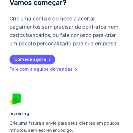
Vamos começar?
Itália
Italiano
English
Japão
Crie uma conta e comece a aceitar
日本語
English
pagamentos sem precisar de contratos nem
Letônia
dados bancários, ou fale conosco para criar
English
Liechtenstein
um pacote personalizado para sua empresa.
Deutsch
English
Lituânia
English
Comece agora
Luxemburgo
Fale com a equipe de vendas
Français
Deutsch
English
Malásia
English
简体中文
Malta
English
México
Español
English
Noruega
Invoicing
English
Crie uma fatura e envie para seus clientes em poucos
Nova Zelândia
English
minutos, sem escrever código.