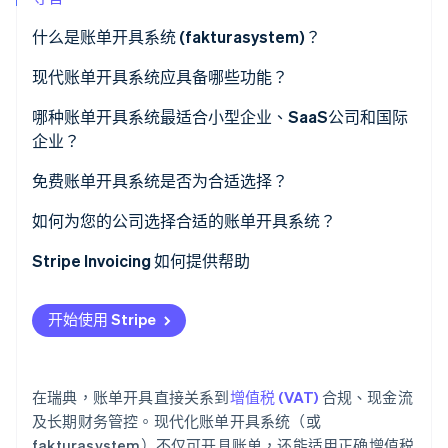
什么是账单开具系统 (fakturasystem)？
Stripe Sessions 2026
现代账单开具系统应具备哪些功能？
了解 Stripe 如何为 AI 构建经济基础设施。
立即观看
哪种账单开具系统最适合小型企业、SaaS公司和国际
企业？
免费账单开具系统是否为合适选择？
如何为您的公司选择合适的账单开具系统？
Stripe Invoicing 如何提供帮助
开始使用 Stripe
在瑞典，账单开具直接关系到
增值税 (VAT)
合规、现金流
及长期财务管控。现代化账单开具系统（或
fakturasystem）不仅可开具账单，还能适用正确增值税