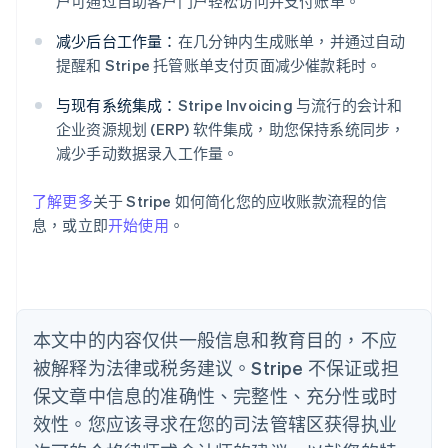
户可通过自助客户门户轻松访问并支付账单。
English
爱沙尼亚
减少后台工作量：
在几分钟内生成账单，并通过自动
English
提醒和 Stripe 托管账单支付页面减少催款耗时。
奥地利
Deutsch
English
与现有系统集成：
Stripe Invoicing 与流行的会计和
澳大利亚
企业资源规划 (ERP) 软件集成，助您保持系统同步，
English
巴西
减少手动数据录入工作量。
Português
English
保加利亚
了解更多
关于 Stripe 如何简化您的应收账款流程的信
English
息，或立即
开始使用
。
比利时
Nederlands
Français
Deutsch
English
波兰
English
丹麦
English
本文中的内容仅供一般信息和教育目的，不应
德国
被解释为法律或税务建议。Stripe 不保证或担
Deutsch
English
法国
保文章中信息的准确性、完整性、充分性或时
Français
English
效性。您应该寻求在您的司法管辖区获得执业
芬兰