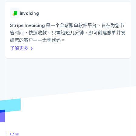
接入 125+ 种支
Stripe Sigma
产品路线图
SaaS
付方式
自定义报告
Sessions 年度大会
Authorization
Data Pipeline
Invoicing
招聘
Boost
数据同步
资讯中心
支付成功率优
资源
Stripe Invoicing 是一个全球账单软件平台，旨在为您节
Stripe Press
化
按行业
省时间，快速收款。只需短短几分钟，即可创建账单并发
Link
应用集成
给您的客户——无需代码。
加速结账
AI 企业
代码示例
创作者经济
开发者博客
联系
了解更多
游戏
API 状态
酒店、旅游与休闲
联系销售
保险
成为合作伙伴
更多
媒体与娱乐
Product roadmap
非营利组织
了解未来规划
专业服务
公共部门
Radar
零售
欺诈防范
Atlas
初创企业注册
生态系统
Climate
碳移除
合作伙伴
Stripe App Marketplace
导言