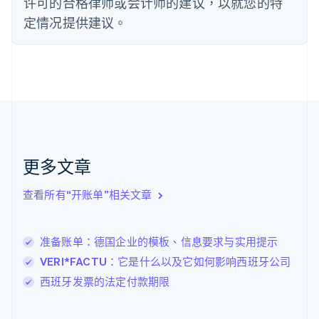
许可的合格律师或会计师的建议，以就您的特
English
Svenska
定情况提供建议。
荷兰
Nederlands
English
加拿大
English
Français
捷克
English
克罗地亚
English
Italiano
拉脱维亚
English
更多文章
立陶宛
English
列支敦士登
查看所有“开账单”相关文章
Deutsch
English
卢森堡
Français
Deutsch
English
准备账单：德国企业的模板、信息要求与实用提示
罗马尼亚
VERI*FACTU：它是什么以及它如何影响西班牙公司
English
马尔他
西班牙发票的法定付款期限
English
马来西亚