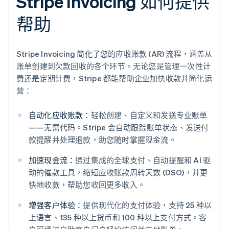
Stripe Invoicing 如何提供
帮助
Stripe Invoicing 简化了您的应收账款 (AR) 流程，涵盖从
账单创建到欠款回收的各个环节。无论您是管理一次性计
费还是定期计费，Stripe 都能帮助企业加快收款并简化运
营：
自动化应收账款：
轻松创建、自定义和发送专业账单
——无需代码。Stripe 会自动跟踪账单状态、发送付
款提醒并处理退款，助您随时掌握现金流。
加速现金流：
通过集成的全球支付、自动提醒和 AI 驱
动的催款工具，缩短应收账款周转天数 (DSO)，并更
快地收款，帮助您收回更多收入。
阿联酋
增强客户体验：
提供现代化的支付体验，支持 25 种以
English
上语言、135 种以上货币和 100 种以上支付方式。客
爱尔兰