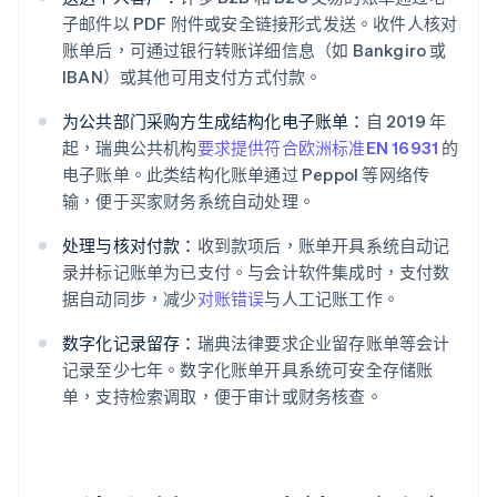
子邮件以 PDF 附件或安全链接形式发送。收件人核对
账单后，可通过银行转账详细信息（如 Bankgiro 或
IBAN）或其他可用支付方式付款。
为公共部门采购方生成结构化电子账单：
自 2019 年
起，瑞典公共机构
要求提供符合欧洲标准
EN 16931
的
电子账单。此类结构化账单通过 Peppol 等网络传
输，便于买家财务系统自动处理。
处理与核对付款：
收到款项后，账单开具系统自动记
录并标记账单为已支付。与会计软件集成时，支付数
据自动同步，减少
对账错误
与人工记账工作。
数字化记录留存：
瑞典法律要求企业留存账单等会计
记录至少七年。数字化账单开具系统可安全存储账
单，支持检索调取，便于审计或财务核查。