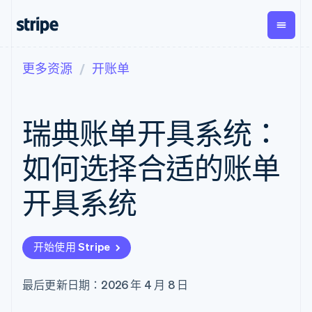
更多资源
开账单
按企业阶段
文档
学习
支付
营收
资金管
平台
理
易市
大型企业
Stripe 文档
博客
Payments
Billing
初创企业
API 参考文档
客户案例
瑞典账单开具系统：
在线支付
经常性收入
Global
Conn
库与 SDK
指南
Managed
Metronome
Payouts
Stripe Apps
Payments
按用量计费
平台
如何选择合适的账单
备案商家解决
Subscriptions
向第三
按应用场景
方案
方打款
支持
订阅管理
Payment links
Crypto
开具系统
指南
智能体商务
Invoicing
钱包、
加密货币
获取支持
无代码支付
一次性或定期
稳定币
电子商务
接受线上付款
托管支持方案
Checkout
账单
发行和
嵌入式金融
实施预置结账流程
专业服务
预构建支付界
Tax
发卡基
开始使用 Stripe
财务自动化
构建平台或交易市场
面
销售税和增值
础设施
全球化企业
管理订阅
Elements
税自动化
应用内支付
提供按用量计费
灵活的 UI 组件
Revenue
最后更新日期：2026 年 4 月 8 日
交易市场
发行稳定币支持的支付卡
Payment
Recognition
公司
资金管理
通过智能体配置和管理服
methods
会计自动化
平台
务