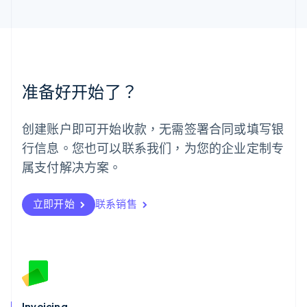
English
简体中文
美国
English
Español
简体中文
墨西哥
Español
English
挪威
准备好开始了？
English
葡萄牙
Português
English
创建账户即可开始收款，无需签署合同或填写银
日本
行信息。您也可以联系我们，为您的企业定制专
日本語
English
瑞典
属支付解决方案。
Svenska
English
瑞士
Deutsch
Français
Italiano
English
立即开始
联系销售
塞浦路斯
English
斯洛伐克
English
斯洛文尼亚
English
Italiano
泰国
Invoicing