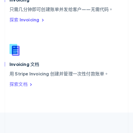
ไทย
English
希腊
只需几分钟即可创建账单并发给客户——无需代码。
English
探索 Invoicing
西班牙
Español
English
新加坡
English
简体中文
新西兰
English
匈牙利
English
Invoicing 文档
意大利
用 Stripe Invoicing 创建并管理一次性付款账单。
Italiano
English
印度
探索文档
English
英国
English
直布罗陀
English
中国内地
简体中文
English
中国香港特别行政区