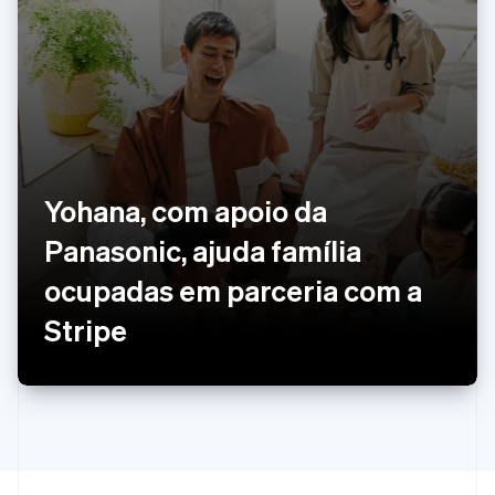
English
Nova Zelândia
English
Países Baixos
Nederlands
English
Polônia
English
Portugal
Português
English
Yohana, com apoio da
RAE de Hong Kong, China
Panasonic, ajuda família
English
简体中文
Reino Unido
ocupadas em parceria com a
English
República Tcheca
Stripe
English
Romênia
English
Singapura
English
简体中文
Suécia
Svenska
English
Suíça