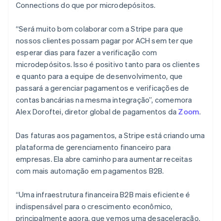
Connections do que por microdepósitos.
Deutsch
English
Austrália
“Será muito bom colaborar com a Stripe para que
English
Áustria
nossos clientes possam pagar por ACH sem ter que
Deutsch
English
esperar dias para fazer a verificação com
Bélgica
microdepósitos. Isso é positivo tanto para os clientes
Nederlands
Français
Deutsch
English
e quanto para a equipe de desenvolvimento, que
Brasil
passará a gerenciar pagamentos e verificações de
Português
English
Bulgária
contas bancárias na mesma integração”, comemora
English
Alex Doroftei, diretor global de pagamentos da
Zoom
.
Canadá
English
Français
Das faturas aos pagamentos, a Stripe está criando uma
China continental
plataforma de gerenciamento financeiro para
简体中文
English
Chipre
empresas. Ela abre caminho para aumentar receitas
English
com mais automação em pagamentos B2B.
Croácia
English
Italiano
“Uma infraestrutura financeira B2B mais eficiente é
Dinamarca
indispensável para o crescimento econômico,
English
Emirados Árabes Unidos
principalmente agora, que vemos uma desaceleração.