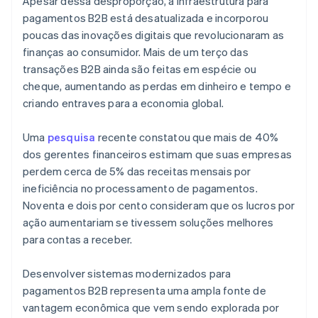
Apesar dessa desproporção, a infraestrutura para
Veja o que está chegando
pagamentos B2B está desatualizada e incorporou
Radar
poucas das inovações digitais que revolucionaram as
Ecossistema
Prevenção de fraudes
finanças ao consumidor. Mais de um terço das
Parceiros
Atlas
transações B2B ainda são feitas em espécie ou
Stripe App Marketplace
Incorporação de startups
cheque, aumentando as perdas em dinheiro e tempo e
Climate
criando entraves para a economia global.
Remoção de carbono
Identity
Uma
pesquisa
recente constatou que mais de 40%
Verificação de identidade
dos gerentes financeiros estimam que suas empresas
perdem cerca de 5% das receitas mensais por
ineficiência no processamento de pagamentos.
Noventa e dois por cento consideram que os lucros por
ação aumentariam se tivessem soluções melhores
Stripe Sessions 2026
para contas a receber.
Veja como a Stripe está construindo a infraestrutura econ
Assista agora
Desenvolver sistemas modernizados para
pagamentos B2B representa uma ampla fonte de
vantagem econômica que vem sendo explorada por