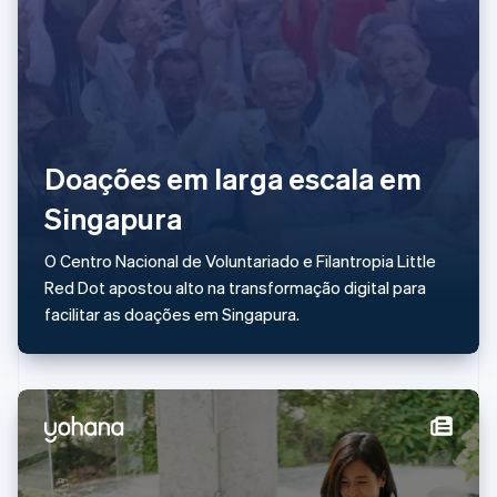
English
Irlanda
English
Itália
Italiano
English
Japão
日本語
English
Doações em larga escala em
Letônia
English
Singapura
Liechtenstein
Deutsch
English
O Centro Nacional de Voluntariado e Filantropia Little
Lituânia
Red Dot apostou alto na transformação digital para
English
Luxemburgo
facilitar as doações em Singapura.
Français
Deutsch
English
Malásia
English
简体中文
Malta
English
México
Español
English
Noruega