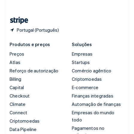
Deutsch
Français
Italiano
English
Tailândia
ไทย
English
Portugal (Português)
Produtos e preços
Soluções
Preços
Empresas
Atlas
Startups
Reforço de autorização
Comércio agêntico
Billing
Criptomoedas
Capital
E-commerce
Checkout
Finanças integradas
Climate
Automação de finanças
Connect
Empresas do mundo
todo
Criptomoedas
Pagamentos no
Data Pipeline