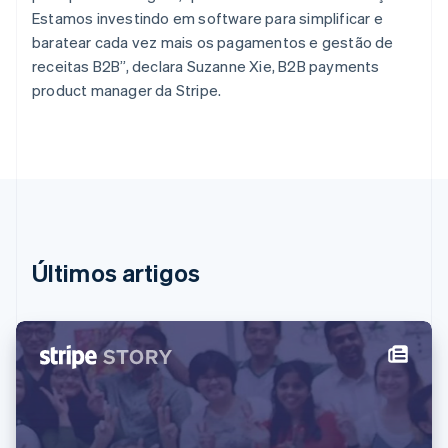
English
Estamos investindo em software para simplificar e
Eslováquia
baratear cada vez mais os pagamentos e gestão de
English
receitas B2B”, declara Suzanne Xie, B2B payments
Eslovênia
product manager da Stripe.
English
Italiano
Espanha
Español
English
Estados Unidos
English
Español
简体中文
Estônia
English
Finlândia
English
Svenska
Últimos artigos
França
Français
English
Gibraltar
English
Grécia
English
Hungria
English
Índia