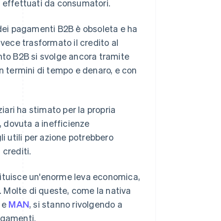
ti effettuati da consumatori.
 dei pagamenti B2B è obsoleta e ha
nvece trasformato il credito al
nto B2B si svolge ancora tramite
in termini di tempo e denaro, e con
ziari ha stimato per la propria
, dovuta a inefficienze
i utili per azione potrebbero
crediti.
tituisce un'enorme leva economica,
 Molte di queste, come la nativa
e
MAN
, si stanno rivolgendo a
agamenti.