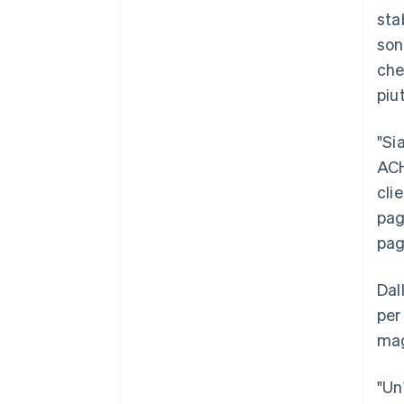
sta
son
che
piu
"Si
ACH
cli
pag
pag
Dal
per
mag
"Un