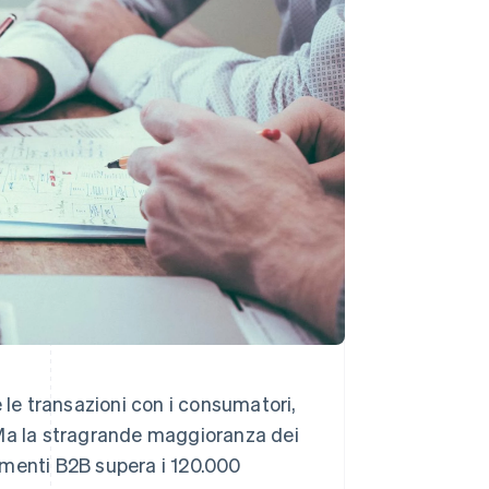
Stripe Sessions 2026
Scopri come Stripe sta
costruendo
l'infrastruttura
economica per l'IA.
Guarda ora
e transazioni con i consumatori,
 Ma la stragrande maggioranza dei
amenti B2B supera i 120.000