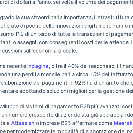
iardi di dollari all'anno, sei volte il volume dei pagamen
grado la sua straordinaria importanza, l'infrastruttura
eficiato di poche delle innovazioni digitali che hanno i
sumo. Più di un terzo di tutte le transazioni di pagame
tanti o assegni, con conseguenti costi per le aziende, 
ercussioni sull'economia globale.
una recente
indagine
, oltre il 40% dei responsabili finan
enda una perdita mensile pari a circa il 5% del fatturato
l'elaborazione dei pagamenti. Il 92% ha dichiarato che gl
entare adottando soluzioni migliori per la gestione dei 
sviluppo di sistemi di pagamento B2B più avanzati cos
 un numero crescente di aziende sta già abbracciando.
itale
Atlassian
o imprese B2B affermate come
Maersk
ipe per modernizzare le modalità di elaborazione dei p