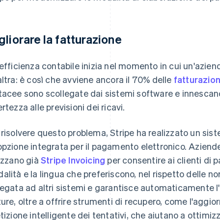
gliorare la fatturazione
nefficienza contabile inizia nel momento in cui un'azien
altra: è così che avviene ancora il 70% delle
fatturazioni
tacee sono scollegate dai sistemi software e innescan
rtezza alle previsioni dei ricavi.
 risolvere questo problema, Stripe ha realizzato un sis
opzione integrata per il pagamento elettronico. Azie
lizzano già
Stripe Invoicing
per consentire ai clienti di 
alità e la lingua che preferiscono, nel rispetto delle no
legata ad altri sistemi e garantisce automaticamente l'
ture, oltre a offrire strumenti di recupero, come l'aggio
etizione intelligente dei tentativi, che aiutano a ottim