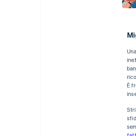
Mi
Una
ine
ban
ric
È f
ins
Str
sfi
sem
fat