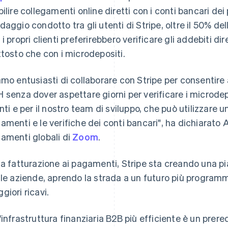
bilire collegamenti online diretti con i conti bancari dei
daggio condotto tra gli utenti di Stripe, oltre il 50% d
 i propri clienti preferirebbero verificare gli addebiti d
ttosto che con i microdepositi.
amo entusiasti di collaborare con Stripe per consentire a
 senza dover aspettare giorni per verificare i microdepo
enti e per il nostro team di sviluppo, che può utilizzare u
amenti e le verifiche dei conti bancari", ha dichiarato 
amenti globali di
Zoom
.
la fatturazione ai pagamenti, Stripe sta creando una pi
 le aziende, aprendo la strada a un futuro più program
giori ricavi.
'infrastruttura finanziaria B2B più efficiente è un prere