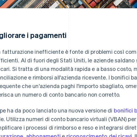
gliorare i pagamenti
 fatturazione inefficiente è fonte di problemi così co
fficienti. Al di fuori degli Stati Uniti, le aziende saldan
cari. Si tratta di una modalità rapida e a basso costo,
onciliazione e rimborsi all'azienda ricevente. I bonifici 
requente che un'azienda paghi l'importo sbagliato, omet
erisca un numero di conto bancario non corretto.
ipe ha da poco lanciato una nuova versione di
bonifici 
de. Utilizza numeri di conto bancario virtuali (VBAN) per
plificare i processi di rimborso e reso e integrarsi dire
turazione, abbonamenti
e
riconoscimento dei ricavi
. 