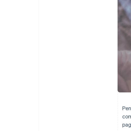
Link
Pagamento accelerato
Financial Connections
Conti finanziari collegati
Pen
com
pag