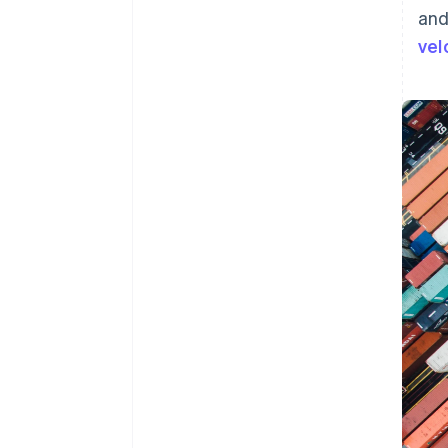
and
vel