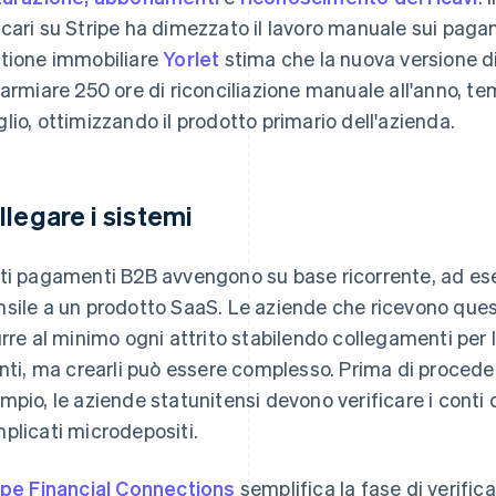
cari su Stripe ha dimezzato il lavoro manuale sui pagam
tione immobiliare
Yorlet
stima che la nuova versione di 
parmiare 250 ore di riconciliazione manuale all'anno, t
lio, ottimizzando il prodotto primario dell'azienda.
llegare i sistemi
ti pagamenti B2B avvengono su base ricorrente, ad e
sile a un prodotto SaaS. Le aziende che ricevono que
urre al minimo ogni attrito stabilendo collegamenti per l
enti, ma crearli può essere complesso. Prima di proceder
mpio, le aziende statunitensi devono verificare i conti d
plicati microdepositi.
ipe Financial Connections
semplifica la fase di verific