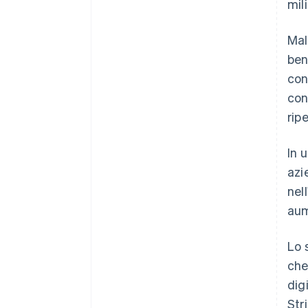
mil
Mal
ben
con
con
rip
In 
azi
nel
aum
Lo 
che
dig
Str