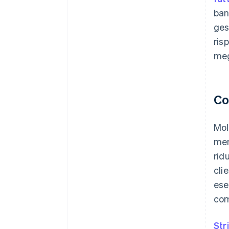
ban
ges
ris
meg
Co
Mol
men
rid
cli
ese
com
Str