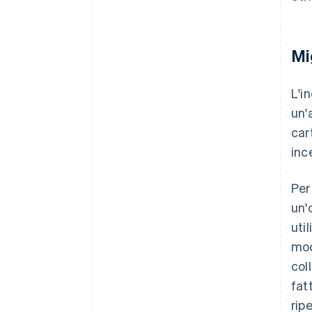
Mi
L'i
un'
car
ince
Per
un'
uti
mod
col
fat
rip