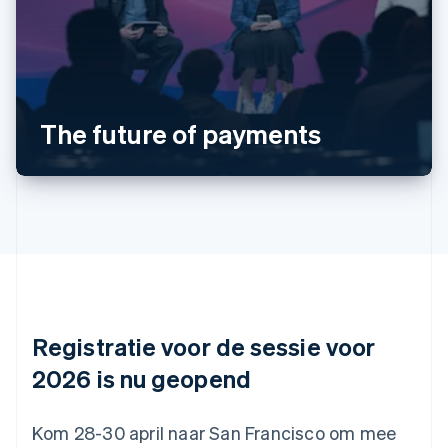
Australië
English
België
Nederlands
Français
Deutsch
English
Brazilië
The future of payments
Português
English
Bulgarije
English
Canada
English
Français
Cyprus
English
Denemarken
English
Duitsland
Deutsch
English
Registratie voor de sessie voor
Estland
English
2026 is nu geopend
Finland
English
Svenska
Frankrijk
Kom 28-30 april naar San Francisco om mee