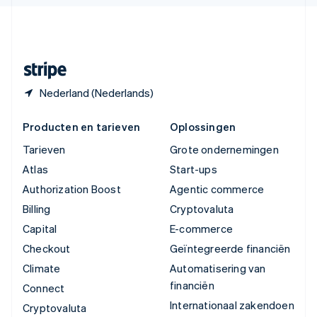
English
Español
简体中文
Zweden
Svenska
English
Zwitserland
Deutsch
Français
Italiano
English
Nederland (Nederlands)
Producten en tarieven
Oplossingen
Tarieven
Grote ondernemingen
Atlas
Start-ups
Authorization Boost
Agentic commerce
Billing
Cryptovaluta
Capital
E-commerce
Checkout
Geïntegreerde financiën
Climate
Automatisering van
financiën
Connect
Internationaal zakendoen
Cryptovaluta