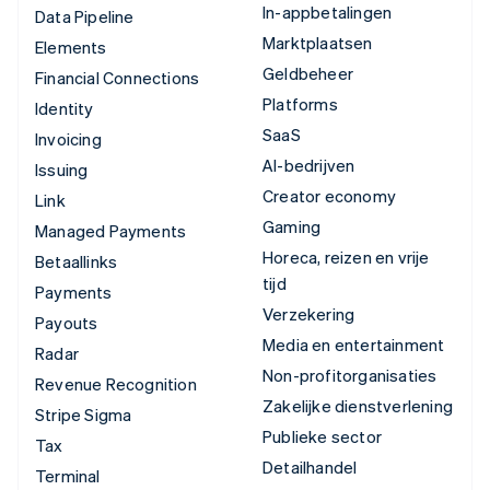
In-appbetalingen
Data Pipeline
Marktplaatsen
Elements
Geldbeheer
Financial Connections
Platforms
Identity
SaaS
Invoicing
AI-bedrijven
Issuing
Creator economy
Link
Gaming
Managed Payments
Horeca, reizen en vrije
Betaallinks
tijd
Payments
Verzekering
Payouts
Media en entertainment
Radar
Non-profitorganisaties
Revenue Recognition
Zakelijke dienstverlening
Stripe Sigma
Publieke sector
Tax
Detailhandel
Terminal