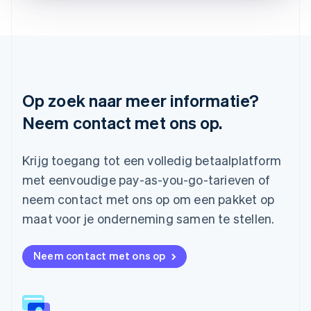
Deutsch
English
Litouwen
English
Luxemburg
Français
Deutsch
English
Maleisië
English
简体中文
Op zoek naar meer informatie?
Malta
Neem contact met ons op.
English
Mexico
Español
English
Krijg toegang tot een volledig betaalplatform
Nederland
Nederlands
English
met eenvoudige pay-as-you-go-tarieven of
Nieuw-Zeeland
neem contact met ons op om een pakket op
English
Noorwegen
maat voor je onderneming samen te stellen.
English
Oostenrijk
Neem contact met ons op
Deutsch
English
Polen
English
Portugal