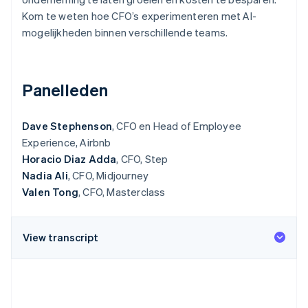
Oprichting van een start-up
Kom te weten hoe CFO’s experimenteren met AI-
mogelijkheden binnen verschillende teams.
Climate
Ecosysteem
CO₂-verwijdering
Partners
Identity
Stripe App Marketplace
Online identiteitsverificatie
Panelleden
Dave Stephenson
, CFO en Head of Employee
Experience, Airbnb
Horacio Diaz Adda
, CFO, Step
Stripe Sessions 2026
Ontdek hoe Stripe de economische infrastructuu
Nadia Ali
, CFO, Midjourney
Nu bekijken
Valen Tong
, CFO, Masterclass
View transcript