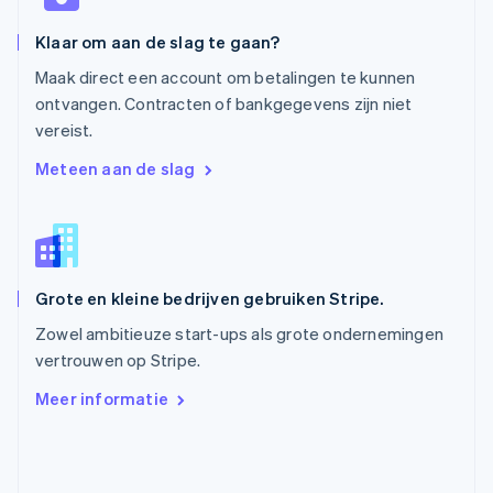
Português
English
Roemenië
Klaar om aan de slag te gaan?
English
Singapore
Maak direct een account om betalingen te kunnen
English
简体中文
ontvangen. Contracten of bankgegevens zijn niet
Slovenië
vereist.
English
Italiano
Slowakije
Meteen aan de slag
English
Spanje
Español
English
Thailand
ไทย
English
Grote en kleine bedrijven gebruiken Stripe.
Tsjechië
English
Zowel ambitieuze start-ups als grote ondernemingen
Vasteland van China
vertrouwen op Stripe.
简体中文
English
Verenigd Koninkrijk
Meer informatie
English
Verenigde Arabische Emiraten
English
Verenigde Staten