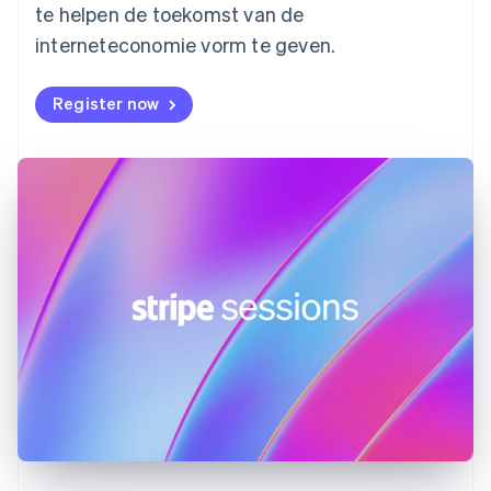
Français
English
te helpen de toekomst van de
Gibraltar
interneteconomie vorm te geven.
English
Griekenland
English
Register now
Hongarije
English
Hongkong SAR, China
English
简体中文
Ierland
English
India
English
Italië
Italiano
English
Japan
日本語
English
Kroatië
English
Italiano
Letland
English
Liechtenstein