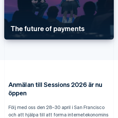
English
Belgien
Nederlands
Français
Deutsch
English
Brasilien
Português
English
Bulgarien
The future of payments
English
Cypern
English
Danmark
English
Estland
English
Fastlandskina
简体中文
English
Finland
Anmälan till Sessions 2026 är nu
English
Svenska
Frankrike
öppen
Français
English
Förenade Arabemiraten
English
Följ med oss den 28–30 april i San Francisco
Gibraltar
och att hjälpa till att forma internetekonomins
English