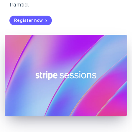
framtid.
Grekland
English
Hongkong SAR, Kina
Register now
English
简体中文
Indien
English
Irland
English
Italien
Italiano
English
Japan
日本語
English
Kanada
English
Français
Kroatien
English
Italiano
Lettland
English
Liechtenstein
Deutsch
English
Litauen
English