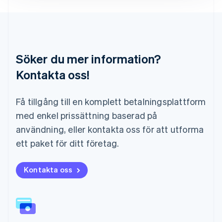
Luxemburg
Français
Deutsch
English
Malaysia
English
简体中文
Malta
Söker du mer information?
English
Mexiko
Kontakta oss!
Español
English
Nederländerna
Få tillgång till en komplett betalningsplattform
Nederlands
English
Norge
med enkel prissättning baserad på
English
användning, eller kontakta oss för att utforma
Nya Zeeland
English
ett paket för ditt företag.
Polen
English
Portugal
Kontakta oss
Português
English
Rumänien
English
Schweiz
Deutsch
Français
Italiano
English