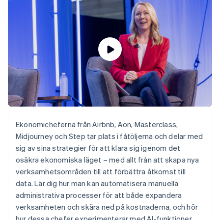
Godkännandeoptimeringar
Recognition
Företag
Plattformar
Erbjud
Link
Automatiserad
SaaS
användningsbaserad
Accelererad kassaprocess
redovisning
Produktplan
fakturering
Financial Connections
Stripe Sigma
Sessions årliga
Utfärda stablecoin-
Länkade finanskontodata
Anpassade
konferens
stödda kort
rapporter
Karriärer
Tillhandahåll och
Efter bransch
Data Pipeline
Nyhetsrum
hantera tjänster med
Datasynkronisering
Stripe Press
agenter
AI-företag
Kreatörsekonomi
Spel
Besöksnäring, resor
Kontakt
Mer
Resurser
och fritid
Product roadmap
Försäkringsbolag
Kontakta säljteamet
Ekonomicheferna från Airbnb, Aon, Masterclass,
Se vad som kommer härnäst
Media och
Appintegrationer
Bli partner
Midjourney och Step tar plats i fåtöljerna och delar med
underhållning
Kodexempel
Radar
Ideella organisationer
Utvecklarblogg
sig av sina strategier för att klara sig igenom det
Bedrägeribekämpning
Professionella tjänster
API-status
osäkra ekonomiska läget – med allt från att skapa nya
Offentlig sektor
Atlas
verksamhetsområden till att förbättra åtkomst till
Detaljhandel
Bolagsbildning för startups
data. Lär dig hur man kan automatisera manuella
Climate
administrativa processer för att både expandera
Koldioxidinfångning
verksamheten och skära ned på kostnaderna, och hör
Ecosystem
Identity
hur dessa chefer experimenterar med AI-funktioner