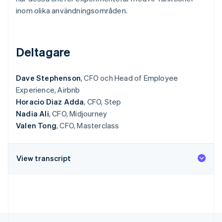
Identitetsverifiering online
Partner
inom olika användningsområden.
Stripe App Marketplace
Deltagare
Stripe Sessions 2026
Se hur Stripe bygger den ekonomiska inf
Dave Stephenson
, CFO och Head of Employee
Titta nu
Experience, Airbnb
Horacio Diaz Adda
, CFO, Step
Nadia Ali
, CFO, Midjourney
Valen Tong
, CFO, Masterclass
View transcript