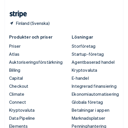
Österrike
Deutsch
English
Finland (Svenska)
Produkter och priser
Lösningar
Priser
Storföretag
Atlas
Startup-företag
Auktoriseringsförstärkning
Agentbaserad handel
Billing
Kryptovaluta
Capital
E-handel
Checkout
Integrerad finansiering
Climate
Ekonomiautomatisering
Connect
Globala företag
Kryptovaluta
Betalningar i appen
Data Pipeline
Marknadsplatser
Elements
Penninghantering