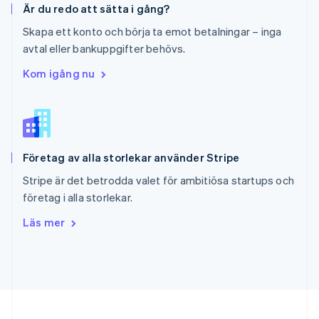
Är du redo att sätta i gång?
Singapore
English
简体中文
Skapa ett konto och börja ta emot betalningar – inga
Slovakien
avtal eller bankuppgifter behövs.
English
Slovenien
Kom igång nu
English
Italiano
Spanien
Español
English
Storbritannien
English
Företag av alla storlekar använder Stripe
Sverige
Svenska
English
Stripe är det betrodda valet för ambitiösa startups och
Thailand
företag i alla storlekar.
ไทย
English
Tjeckien
Läs mer
English
Tyskland
Deutsch
English
Ungern
English
USA
English
Español
简体中文