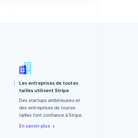
Les entreprises de toutes
R.A.S. de Hong Kong, Chine
tailles utilisent Stripe
English
简体中文
République tchèque
Des startups ambitieuses et
English
des entreprises de toutes
Roumanie
tailles font confiance à Stripe.
English
Royaume-Uni
En savoir plus
English
Singapour