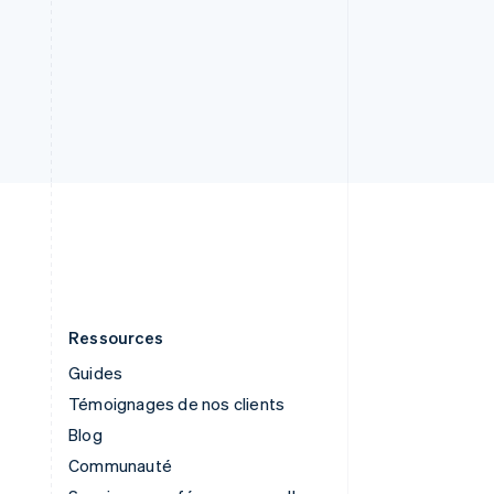
English
简体中文
Slovaquie
English
Slovénie
English
Italiano
Suède
Svenska
English
Suisse
Deutsch
Français
Italiano
English
Thaïlande
ไทย
English
Ressources
Guides
Témoignages de nos clients
Blog
Communauté