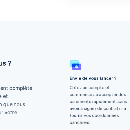
us ?
Envie de vous lancer ?
Espagne
Lettonie
Español
English
English
ment complète
Créez un compte et
Estonie
Liechtenstein
commencez à accepter des
e et
English
Deutsch
English
paiements rapidement, sans
in que nous
États-Unis
Lituanie
avoir à signer de contrat ni à
English
Español
简体中文
English
ur votre
fournir vos coordonnées
Finlande
Luxembourg
English
Svenska
Français
Deutsch
English
bancaires.
France
Malaisie