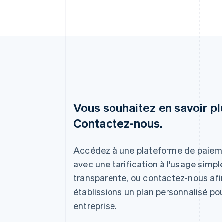
Vous souhaitez en savoir pl
Contactez-nous.
Allemagne
Deutsch
English
Accédez à une plateforme de paie
Australie
avec une tarification à l'usage simpl
English
transparente, ou contactez-nous af
Autriche
Deutsch
English
établissions un plan personnalisé po
Belgique
entreprise.
Nederlands
Français
Deutsch
English
Brésil