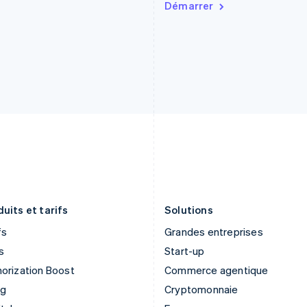
Démarrer
Français
English
English
简体中文
Gibraltar
Malte
English
English
Grèce
Mexique
English
Español
English
Hongrie
Norvège
English
English
Inde
Nouvelle-Zélande
English
English
Irlande
Pays-Bas
English
Nederlands
English
Italie
Pologne
Italiano
English
English
Japon
Portugal
日本語
English
Português
English
uits et tarifs
Solutions
fs
Grandes entreprises
s
Start-up
orization Boost
Commerce agentique
ng
Cryptomonnaie