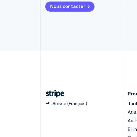
Português
English
Nous contacter
Bulgarie
English
Canada
English
Français
Chine continentale
简体中文
English
Chypre
English
Croatie
English
Italiano
Danemark
English
Émirats arabes unis
English
Prod
Suisse (Français)
Tari
Atla
Auth
Billi