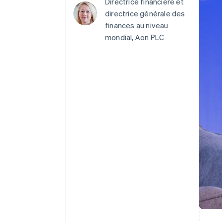
Authorization Boost
Directrice financière et
Acceptation optimisée
directrice générale des
Link
finances au niveau
Paiements accélérés
Financial Connections
mondial, Aon PLC
Comptes financiers associés