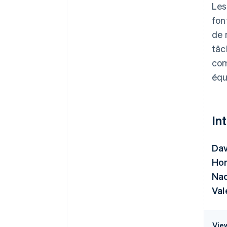
Les
fon
de 
tâc
com
équ
In
Da
Hor
Nad
Val
Vie