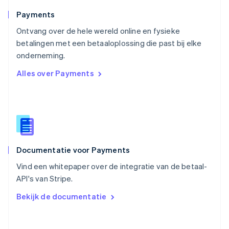
Portugal
Português
English
Payments
Roemenië
Ontvang over de hele wereld online en fysieke
English
betalingen met een betaaloplossing die past bij elke
Singapore
English
简体中文
onderneming.
Slovenië
Alles over Payments
English
Italiano
Slowakije
English
Spanje
Español
English
Thailand
ไทย
English
Documentatie voor Payments
Tsjechië
English
Vind een whitepaper over de integratie van de betaal-
Vasteland van China
API's van Stripe.
简体中文
English
Verenigd Koninkrijk
Bekijk de documentatie
English
Verenigde Arabische Emiraten
English