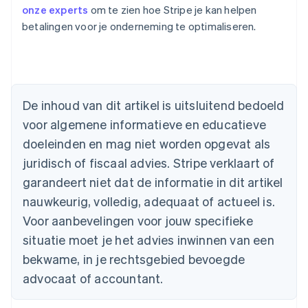
onze experts
om te zien hoe Stripe je kan helpen
betalingen voor je onderneming te optimaliseren.
Australië
English
België
Nederlands
Français
Deutsch
English
Brazilië
De inhoud van dit artikel is uitsluitend bedoeld
Português
English
Bulgarije
voor algemene informatieve en educatieve
English
doeleinden en mag niet worden opgevat als
Canada
juridisch of fiscaal advies. Stripe verklaart of
English
Français
Cyprus
garandeert niet dat de informatie in dit artikel
English
nauwkeurig, volledig, adequaat of actueel is.
Denemarken
English
Voor aanbevelingen voor jouw specifieke
Duitsland
situatie moet je het advies inwinnen van een
Deutsch
English
Estland
bekwame, in je rechtsgebied bevoegde
English
advocaat of accountant.
Finland
English
Svenska