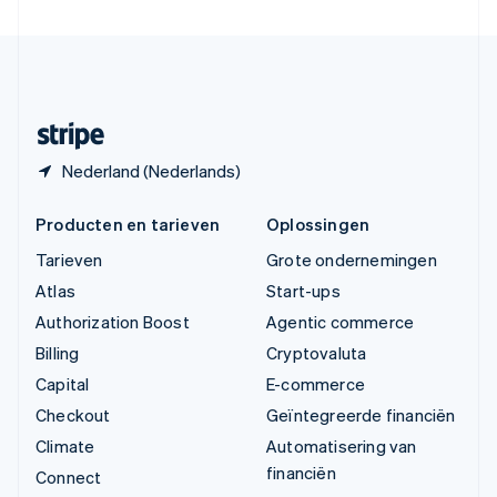
Verenigde Staten
English
Español
简体中文
Zweden
Svenska
English
Zwitserland
Deutsch
Français
Italiano
English
Nederland (Nederlands)
Producten en tarieven
Oplossingen
Tarieven
Grote ondernemingen
Atlas
Start-ups
Authorization Boost
Agentic commerce
Billing
Cryptovaluta
Capital
E-commerce
Checkout
Geïntegreerde financiën
Climate
Automatisering van
financiën
Connect