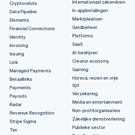
Internationaal zakendoen
Cryptovaluta
In-appbetalingen
Data Pipeline
Marktplaatsen
Elements
Geldbeheer
Financial Connections
Platforms
Identity
SaaS
Invoicing
AI-bedrijven
Issuing
Creator economy
Link
Gaming
Managed Payments
Horeca, reizen en vrije
Betaallinks
tijd
Payments
Verzekering
Payouts
Media en entertainment
Radar
Non-profitorganisaties
Revenue Recognition
Zakelijke dienstverlening
Stripe Sigma
Publieke sector
Tax