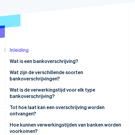
Oprichting van een start-up
Climate
Ecosysteem
CO₂-verwijdering
Partners
Identity
Stripe App Marketplace
Online identiteitsverificatie
Inleiding
Wat is een bankoverschrijving?
Stripe Sessions 2026
Wat zijn de verschillende soorten
Ontdek hoe Stripe de economische infrastructuu
bankoverschrijvingen?
Nu bekijken
Eenmalige overschrijving
Wat is de verwerkingstijd voor elk type
bankoverschrijving?
Doorlopende opdracht
Tot hoe laat kan een overschrijving worden
Intrabancaire overschrijving
ontvangen?
Interbancaire overschrijven
Hoe kunnen verwerkingstijden van banken worden
voorkomen?