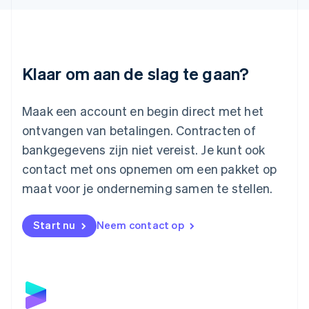
Liechtenstein
Deutsch
English
Litouwen
English
Luxemburg
Klaar om aan de slag te gaan?
Français
Deutsch
English
Maleisië
English
简体中文
Maak een account en begin direct met het
Malta
ontvangen van betalingen. Contracten of
English
Mexico
bankgegevens zijn niet vereist. Je kunt ook
Español
English
contact met ons opnemen om een pakket op
Nederland
maat voor je onderneming samen te stellen.
Nederlands
English
Nieuw-Zeeland
English
Start nu
Neem contact op
Noorwegen
English
Oostenrijk
Deutsch
English
Polen
English