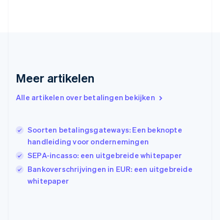
Frankrijk
Français
English
Gibraltar
English
Griekenland
English
Hongarije
Meer artikelen
English
Hongkong SAR, China
English
简体中文
Alle artikelen over betalingen bekijken
Ierland
English
India
Soorten betalingsgateways: Een beknopte
English
handleiding voor ondernemingen
Italië
Italiano
English
SEPA-incasso: een uitgebreide whitepaper
Japan
Bankoverschrijvingen in EUR: een uitgebreide
日本語
English
whitepaper
Kroatië
English
Italiano
Letland
English