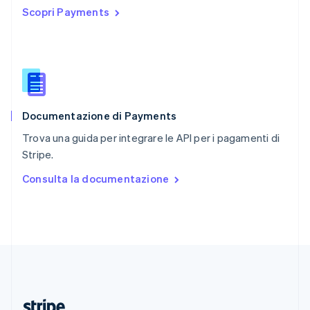
Scopri Payments
English
Romania
English
Singapore
English
简体中文
Slovacchia
English
Documentazione di Payments
Slovenia
English
Italiano
Trova una guida per integrare le API per i pagamenti di
Spagna
Stripe.
Español
English
Stati Uniti
Consulta la documentazione
English
Español
简体中文
Svezia
Svenska
English
Svizzera
Deutsch
Français
Italiano
English
Thailandia
ไทย
English
Ungheria
English