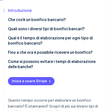
Scopri cosa ti aspetta
Introduzione
Radar
Ecosistema
Prevenzione delle frodi
Che cos’è un bonifico bancario?
Partner
Atlas
Stripe App Marketplace
Costituzione di start-up
Quali sono i diversi tipi di bonifici bancari?
Climate
Bonifico una tantum
Qual è il tempo di elaborazione per ogni tipo di
Rimozione del carbonio
bonifico bancario?
Ordine permanente
Identity
Verifica online dell'identità
Fino a che ora è possibile ricevere un bonifico?
Bonifico verso un conto interno della banca
Come si possono evitare i tempi di elaborazione
Bonifico interbancario
delle banche?
Stripe Sessions 2026
Inizia a usare Stripe
Scopri come Stripe sta costruendo l'infrastruttura economi
Guarda ora
Quanto tempo occorre per elaborare un bonifico
bancario? È istantaneo? Scopri di più sui diversi tipi di