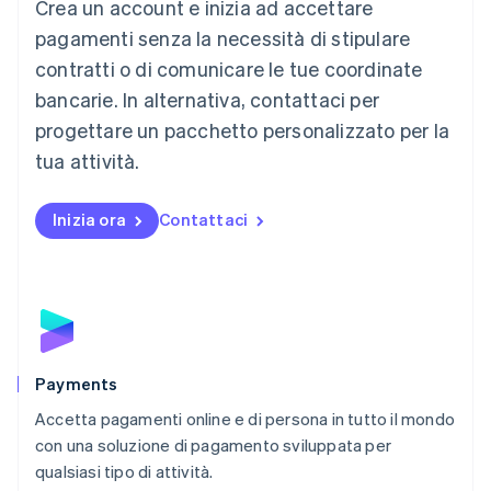
Crea un account e inizia ad accettare
Lussemburgo
Français
Deutsch
English
pagamenti senza la necessità di stipulare
Malaysia
contratti o di comunicare le tue coordinate
English
简体中文
Malta
bancarie. In alternativa, contattaci per
English
progettare un pacchetto personalizzato per la
Messico
tua attività.
Español
English
Norvegia
English
Inizia ora
Contattaci
Nuova Zelanda
English
Paesi Bassi
Nederlands
English
Polonia
English
Portogallo
Português
English
Payments
RAS di Hong Kong, Cina
Accetta pagamenti online e di persona in tutto il mondo
English
简体中文
con una soluzione di pagamento sviluppata per
Regno Unito
English
qualsiasi tipo di attività.
Repubblica Ceca