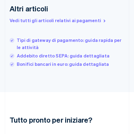
Francia
Altri articoli
Français
English
Germania
Vedi tutti gli articoli relativi ai pagamenti
Deutsch
English
Giappone
日本語
English
Gibilterra
Tipi di gateway di pagamento: guida rapida per
English
le attività
Grecia
Addebito diretto SEPA: guida dettagliata
English
India
Bonifici bancari in euro: guida dettagliata
English
Irlanda
English
Italia
Italiano
English
Lettonia
English
Liechtenstein
Deutsch
English
Tutto pronto per iniziare?
Lituania
English