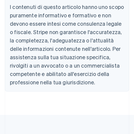
Belgio
I contenuti di questo articolo hanno uno scopo
Nederlands
Français
Deutsch
English
Brasile
puramente informativo e formativo e non
Português
English
devono essere intesi come consulenza legale
Bulgaria
o fiscale. Stripe non garantisce l'accuratezza,
English
Canada
la completezza, l'adeguatezza o l'attualità
English
Français
delle informazioni contenute nell'articolo. Per
Cina continentale
assistenza sulla tua situazione specifica,
简体中文
English
Cipro
rivolgiti a un avvocato o a un commercialista
English
competente e abilitato all'esercizio della
Croazia
English
Italiano
professione nella tua giurisdizione.
Danimarca
English
Emirati Arabi Uniti
English
Estonia
English
Finlandia
English
Svenska